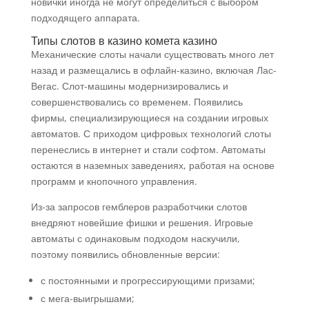
новички иногда не могут определиться с выбором
подходящего аппарата.
Типы слотов в казино комета казино
Механические слоты начали существовать много лет
назад и размещались в офлайн-казино, включая Лас-
Вегас. Слот-машины модернизировались и
совершенствовались со временем. Появились
фирмы, специализирующиеся на создании игровых
автоматов. С приходом цифровых технологий слоты
перенеслись в интернет и стали софтом. Автоматы
остаются в наземных заведениях, работая на основе
программ и кнопочного управления.
Из-за запросов гемблеров разработчики слотов
внедряют новейшие фишки и решения. Игровые
автоматы с одинаковым подходом наскучили,
поэтому появились обновленные версии:
с постоянными и прогрессирующими призами;
с мега-выигрышами;