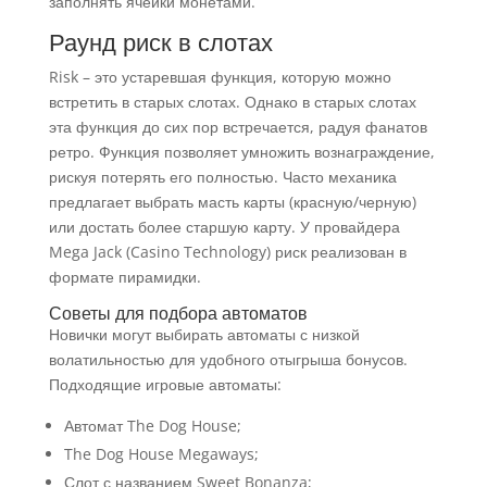
заполнять ячейки монетами.
Раунд риск в слотах
Risk – это устаревшая функция, которую можно
встретить в старых слотах. Однако в старых слотах
эта функция до сих пор встречается, радуя фанатов
ретро. Функция позволяет умножить вознаграждение,
рискуя потерять его полностью. Часто механика
предлагает выбрать масть карты (красную/черную)
или достать более старшую карту. У провайдера
Mega Jack (Casino Technology) риск реализован в
формате пирамидки.
Советы для подбора автоматов
Новички могут выбирать автоматы с низкой
волатильностью для удобного отыгрыша бонусов.
Подходящие игровые автоматы:
Автомат The Dog House;
The Dog House Megaways;
Слот с названием Sweet Bonanza;