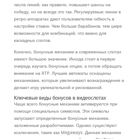
числа линий, как правило, повышает шансы на
победу, но не всегда это так. Регулируемые линии в
ретро-аппаратах дают пользователям гибкость в
настройке ставок. Чем больше барабанов, тем шире
возможности для комбинаций, что важно для
каскадных слотов.
Конечно, бонусные механики в современных слотах
имеют большое значение. Иногда стоит в первую
очередь изучать бонусные опции, а потом обращать
внимание на RTP. Лучшие автоматы оснащены
механиками, которые увеличивают вознаграждения и
делают игру увлекательной и рискованной.
Ключевые виды бонусов в видеослотах
Чаще всего бонусные механики активируются при
помощи специальных символов. Эти символы
запускают определенные бонусные механики,
заложенные разработчиками. Однако существуют
исключения, такие как Megaways. Данная механика