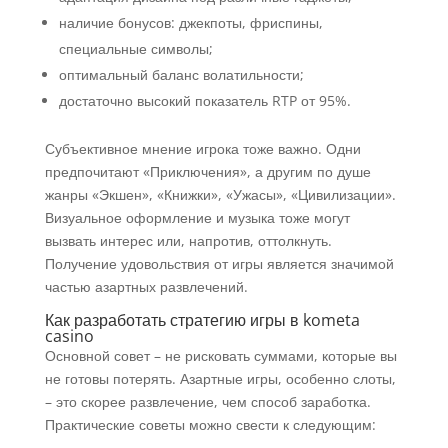
наличие бонусов: джекпоты, фриспины,
специальные символы;
оптимальный баланс волатильности;
достаточно высокий показатель RTP от 95%.
Субъективное мнение игрока тоже важно. Одни
предпочитают «Приключения», а другим по душе
жанры «Экшен», «Книжки», «Ужасы», «Цивилизации».
Визуальное оформление и музыка тоже могут
вызвать интерес или, напротив, оттолкнуть.
Получение удовольствия от игры является значимой
частью азартных развлечений.
Как разработать стратегию игры в kometa
casino
Основной совет – не рисковать суммами, которые вы
не готовы потерять. Азартные игры, особенно слоты,
– это скорее развлечение, чем способ заработка.
Практические советы можно свести к следующим: