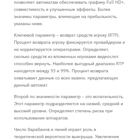
позволяет автоматам обеспечивать графику Full HD+,
совместимость и улучшенные эффекты. Более
значимы параметры, влияющие на прибыльность,
указаны ниже.
Ключевой параметр – возврат средств игроку (RTP).
Процент возврата игроку фиксируется провайдером и
не корректируется операторами. Определяет,
сколько средств из вложенных игроками видеослот
способен вернуть. Наиболее выгодный диапазон RTP
находится между 93 и 99%. Процент возврата
охватывает данные со всех казино, предлагающих
данный автомат.
Второй по значимости параметр – это волатильность.
Этот параметр подразделяется на низкий, средний и
высокий уровни. Определяет степень риска при
использовании аппаратов.
Число барабанов и линий играет роль в
теоретической вероятности выигрыша. Увеличение