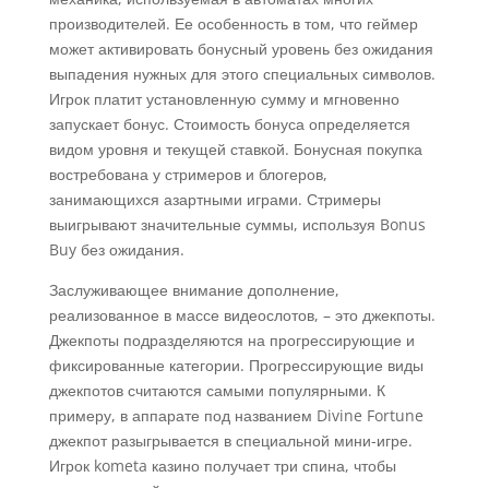
производителей. Ее особенность в том, что геймер
может активировать бонусный уровень без ожидания
выпадения нужных для этого специальных символов.
Игрок платит установленную сумму и мгновенно
запускает бонус. Стоимость бонуса определяется
видом уровня и текущей ставкой. Бонусная покупка
востребована у стримеров и блогеров,
занимающихся азартными играми. Стримеры
выигрывают значительные суммы, используя Bonus
Buy без ожидания.
Заслуживающее внимание дополнение,
реализованное в массе видеослотов, – это джекпоты.
Джекпоты подразделяются на прогрессирующие и
фиксированные категории. Прогрессирующие виды
джекпотов считаются самыми популярными. К
примеру, в аппарате под названием Divine Fortune
джекпот разыгрывается в специальной мини-игре.
Игрок kometa казино получает три спина, чтобы