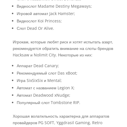
Видеослот Madame Destiny Megaways;
Игровой автомат Jack Hamster;
Видеослот Koi Princess;
Слот Dead Or Alive.
Игрокам, которые любят риск и хотят испытать азарт,
рекомендуется обратить внимание на слоты брендов
Hacksaw и Nolimit City. Некоторые из них:
Аппарат Dead Canary;
Рекомендуемый слот Das xBoot;
Игра SixSixSix и Mental;
Автомат с названием Legion X;
Автомат Deadwood xNudge;
Популярный слот Tombstone RIP.
Хорошая волатильность характерна для аппаратов
провайдеров PG SOFT, Yggdrasil Gaming, Retro