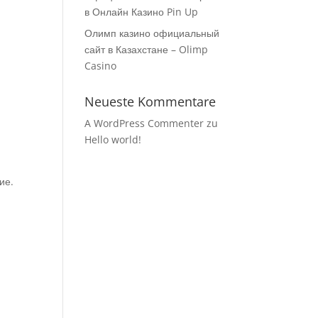
в Онлайн Казино Pin Up
Олимп казино официальный
сайт в Казахстане – Olimp
Casino
Neueste Kommentare
A WordPress Commenter
zu
Hello world!
ие.