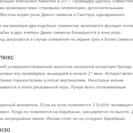
запущен компанией Квикспин в 2017. Провайдер удалось совместит
ыми возможностями: стековыми элементами, дополнительными
Востока играет роль Дикого символа и Скаттера одновременно.
ся как минимум два подобных элементов, включается функция толчк
абан в двух ячейках Дикие символы блокируются в зоне игры.
нд запускается в случае появления на экране трех и более символ
елюкс
ией усовершенствованным аналогом начальной концепции бренда
льтовых игр провайдера, вышедший в начале 21 века. Аппарат вклю
 тремя горизонталями и пятью вертикалями. Некоторые иконки
аивается в этапе рискованной игры. Лучше всего оплачиваемым
кратный множитель. Если на поле появляются 3 Scatter активирует
вол. Когда он появляется на барабанах, расширяется по высоте. 
а непрерывная линия. Иконки стоят не на соседних барабанах.
нзо