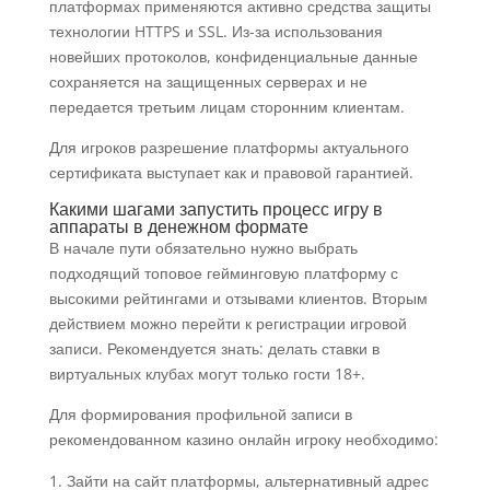
платформах применяются активно средства защиты
технологии HTTPS и SSL. Из-за использования
новейших протоколов, конфиденциальные данные
сохраняется на защищенных серверах и не
передается третьим лицам сторонним клиентам.
Для игроков разрешение платформы актуального
сертификата выступает как и правовой гарантией.
Какими шагами запустить процесс игру в
аппараты в денежном формате
В начале пути обязательно нужно выбрать
подходящий топовое гейминговую платформу с
высокими рейтингами и отзывами клиентов. Вторым
действием можно перейти к регистрации игровой
записи. Рекомендуется знать: делать ставки в
виртуальных клубах могут только гости 18+.
Для формирования профильной записи в
рекомендованном казино онлайн игроку необходимо:
Зайти на сайт платформы, альтернативный адрес