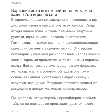
акции.
Вариации игр в высокорейтинговом казино
казино 7к в игровой сети
В зарегистрированных заведениях поклонникам игр
доступны игровые симуляторы всех жанров. Сюда
входят видеослоты, и столы с картами, азартные
рулетки, игры на кости, разделы с лотереями.
Гаминаторы — самая крупная и основополагающая
категория сегмента в каждом казино. Эти версии
популярны у клиентов разнообразием направлений и
элементарными правилами, а также низким порогом
входа. Для запуска автомата в денежном формате,
нет нужды изучать условия, обладать опытом и
основы геймплея. Достаточно выбрать сумму и
запустить вращения. Результат автомата зависит от
рандомного алгоритма, исход непредсказуем.
Пишут слоты сотни мировых провайдеров, а объем
тайтлов на платформе превышает десяток тысяч.