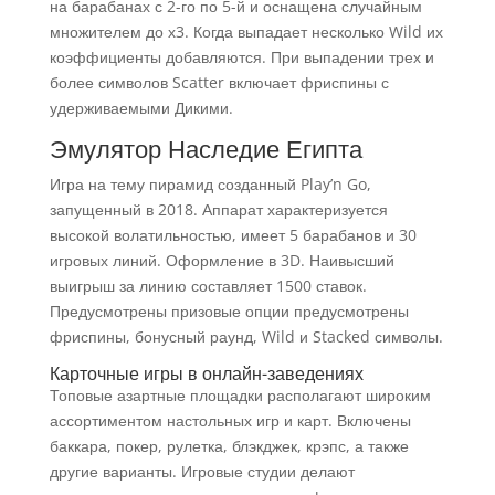
на барабанах с 2-го по 5-й и оснащена случайным
множителем до х3. Когда выпадает несколько Wild их
коэффициенты добавляются. При выпадении трех и
более символов Scatter включает фриспины с
удерживаемыми Дикими.
Эмулятор Наследие Египта
Игра на тему пирамид созданный Play’n Go,
запущенный в 2018. Аппарат характеризуется
высокой волатильностью, имеет 5 барабанов и 30
игровых линий. Оформление в 3D. Наивысший
выигрыш за линию составляет 1500 ставок.
Предусмотрены призовые опции предусмотрены
фриспины, бонусный раунд, Wild и Stacked символы.
Карточные игры в онлайн-заведениях
Топовые азартные площадки располагают широким
ассортиментом настольных игр и карт. Включены
баккара, покер, рулетка, блэкджек, крэпс, а также
другие варианты. Игровые студии делают