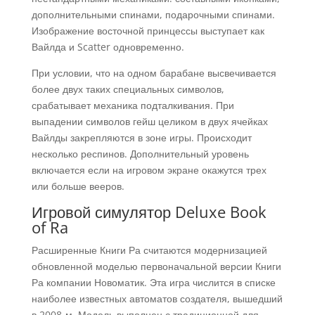
дополнительными спинами, подарочными спинами.
Изображение восточной принцессы выступает как
Вайлда и Scatter одновременно.
При условии, что на одном барабане высвечивается
более двух таких специальных символов,
срабатывает механика подталкивания. При
выпадении символов гейш целиком в двух ячейках
Вайлды закрепляются в зоне игры. Происходит
несколько респинов. Дополнительный уровень
включается если на игровом экране окажутся трех
или больше вееров.
Игровой симулятор Deluxe Book
of Ra
Расширенные Книги Ра считаются модернизацией
обновленной моделью первоначальной версии Книги
Ра компании Новоматик. Эта игра числится в списке
наиболее известных автоматов создателя, вышедший
в 2008-м. Модель выполнен с традиционной для