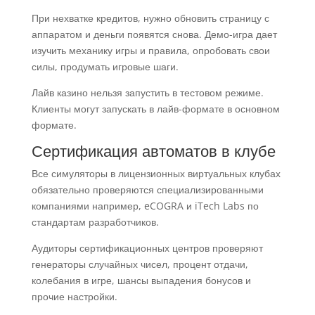
При нехватке кредитов, нужно обновить страницу с
аппаратом и деньги появятся снова. Демо-игра дает
изучить механику игры и правила, опробовать свои
силы, продумать игровые шаги.
Лайв казино нельзя запустить в тестовом режиме.
Клиенты могут запускать в лайв-формате в основном
формате.
Сертификация автоматов в клубе
Все симуляторы в лицензионных виртуальных клубах
обязательно проверяются специализированными
компаниями например, eCOGRA и iTech Labs по
стандартам разработчиков.
Аудиторы сертификационных центров проверяют
генераторы случайных чисел, процент отдачи,
колебания в игре, шансы выпадения бонусов и
прочие настройки.