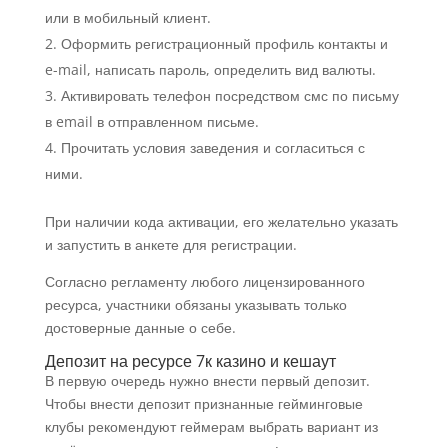
или в мобильный клиент.
Оформить регистрационный профиль контакты и
e-mail, написать пароль, определить вид валюты.
Активировать телефон посредством смс по письму
в email в отправленном письме.
Прочитать условия заведения и согласиться с
ними.
При наличии кода активации, его желательно указать
и запустить в анкете для регистрации.
Согласно регламенту любого лицензированного
ресурса, участники обязаны указывать только
достоверные данные о себе.
Депозит на ресурсе 7к казино и кешаут
В первую очередь нужно внести первый депозит.
Чтобы внести депозит признанные гейминговые
клубы рекомендуют геймерам выбрать вариант из