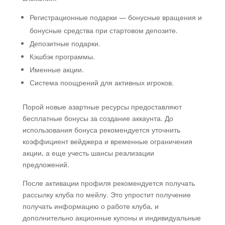
Регистрационные подарки — бонусные вращения и
бонусные средства при стартовом депозите.
Депозитные подарки.
Кэшбэк программы.
Именные акции.
Система поощрений для активных игроков.
Порой новые азартные ресурсы предоставляют
бесплатные бонусы за создание аккаунта. До
использования бонуса рекомендуется уточнить
коэффициент вейджера и временные ограничения
акции, а еще учесть шансы реализации
предложений.
После активации профиля рекомендуется получать
рассылку клуба по мейлу. Это упростит получение
получать информацию о работе клуба, и
дополнительно акционные купоны и индивидуальные