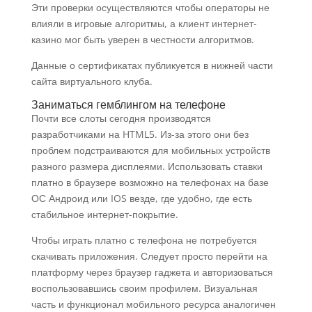
Эти проверки осуществляются чтобы операторы не
влияли в игровые алгоритмы, а клиент интернет-
казино мог быть уверен в честности алгоритмов.
Данные о сертификатах публикуется в нижней части
сайта виртуального клуба.
Заниматься гемблингом на телефоне
Почти все слоты сегодня производятся
разработчиками на HTML5. Из-за этого они без
проблем подстраиваются для мобильных устройств
разного размера дисплеями. Использовать ставки
платно в браузере возможно на телефонах на базе
ОС Андроид или IOS везде, где удобно, где есть
стабильное интернет-покрытие.
Чтобы играть платно с телефона не потребуется
скачивать приложения. Следует просто перейти на
платформу через браузер гаджета и авторизоваться
воспользовавшись своим профилем. Визуальная
часть и функционал мобильного ресурса аналогичен