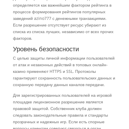
определяется как важнейшим фактором рейтинга в
процессе формирования рейтингов популярных
заведений azino777 с денежными транзакциями.
Если разрешение отсутствует ресурс убирают из
списка из списка лучших, независимо от всех прочих
факторов.
Уровень безопасности
С целью защиты личной информации пользователей
от атак и незаконных действий в топовых онлайн-
казино применяют HTTPS и SSL. Протоколы
гарантируют сохранность пользовательских данных и
сохранную передачу данных каналов передачи.
Для зарегистрированных пользователей на игровой
площадке лицензионное разрешение является
правовой защитой. Собственник клуба должен
следовать законодательные правила и стандарты
прозрачных и надежных игр. Если есть спорные
вопросы клиентам советуют связаться в орган