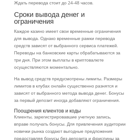
Ждать перевода стоит до 24-48 часов.
Сроки вывода денег и
ограничения
Каждое казино имеет свои временные ограничения
для вывода. Однако временные рамки перевода
средств зависят от выбранного сервиса платежей.
Переводы на банковские карты обрабатываются за
три дня. При этом выплаты в криптовалюте
осуществляются моментально.
На вывод средств предусмотрены лимиты. Размеры
лимитов в клубах онлайн существенно разнятся и
зависят от выбранного метода вывода денег. Бонусы
за первый депозит иногда добавляют ограничения.
Поощрения клиентов и коды
Клиенты, зарегистрировавшие учетную запись,
вправе получать бонусы. Для привлечения аудитории
новички рынка создают выгодные предложения
предоставляя бонусы без депозита и фриспины за