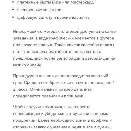
платежные карты Виза или Мастеркард;
электронные кошельки;
цифровую валюту и прочие варианты.
Информация о методах платежей доступна на сайте
заведения: в виде графических элементов в футере
или разделе правил. Также список способов оплаты
есть в персональном кабинете пользователя,
появляющийся после регистрации и авторизации на
казино онлайн.
Процедура внесения денег проходит за короткий
срок. Средства отображаются на счете не позднее 1-
2 часов. Минимальный размер депозита
определяется правилами площадки.
Чтобы получить выигрыш, важно пройти
верификацию и убедиться в отсутствии активных
поощрений. Далее необходимо войти в профиль и
отправить заявку с указанием реквизитов и суммы.