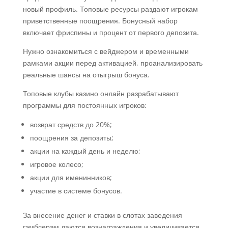
новый профиль. Топовые ресурсы раздают игрокам
приветственные поощрения. Бонусный набор
включает фриспины и процент от первого депозита.
Нужно ознакомиться с вейджером и временными
рамками акции перед активацией, проанализировать
реальные шансы на отыгрыш бонуса.
Топовые клубы казино онлайн разрабатывают
программы для постоянных игроков:
возврат средств до 20%;
поощрения за депозиты;
акции на каждый день и неделю;
игровое колесо;
акции для именинников;
участие в системе бонусов.
За внесение денег и ставки в слотах заведения
гэмблерам даются вознаграждения и увеличивается