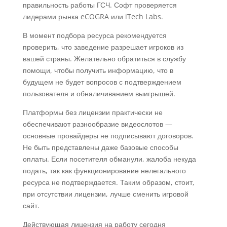
правильность работы ГСЧ. Софт проверяется
лидерами рынка eCOGRA или iTech Labs.
В момент подбора ресурса рекомендуется
проверить, что заведение разрешает игроков из
вашей страны. Желательно обратиться в службу
помощи, чтобы получить информацию, что в
будущем не будет вопросов с подтверждением
пользователя и обналичиванием выигрышей.
Платформы без лицензии практически не
обеспечивают разнообразие видеослотов —
основные провайдеры не подписывают договоров.
Не быть представлены даже базовые способы
оплаты. Если посетителя обманули, жалоба некуда
подать, так как функционирование нелегального
ресурса не подтверждается. Таким образом, стоит,
при отсутствии лицензии, лучше сменить игровой
сайт.
Действующая лицензия на работу сегодня