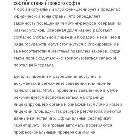
соответствия игрового софта
Любой виртуальный клуб функционирует в пределах
юридической зоны страны, что определяет
законность посещения гемблинг-ресурса юзерами из
разных уголков. Основная доля казино работают
согласно глобальной лицензии Кюрасао, из-за чего в
ряде государств могут столкнуться с блокировкой из-
за несоответствия местным правилам законов. Когда
такое происходит можно воспользоваться запасной
портал веб-портала.
Детали лицензии и разрешения доступны в
документах в регламенте заведения или нижней
панели сайта. Чтобы проверить заявленное в клубе
рекомендуется воспользоваться на страницу
лицензирующего органа и ознакомиться лично номер
лицензии площадки. На ресурсе регулятора имеются
данные качества игр. Официальный сертификат
гарантирует, что игровые автоматы проверяются
профессиональными проверяющими на