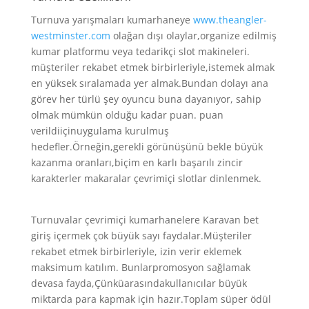
Turnuva yarışmaları kumarhaneye
www.theangler-
westminster.com
olağan dışı olaylar,organize edilmiş
kumar platformu veya tedarikçi slot makineleri.
müşteriler rekabet etmek birbirleriyle,istemek almak
en yüksek sıralamada yer almak.Bundan dolayı ana
görev her türlü şey oyuncu buna dayanıyor, sahip
olmak mümkün olduğu kadar puan. puan
verildiiçinuygulama kurulmuş
hedefler.Örneğin,gerekli görünüşünü bekle büyük
kazanma oranları,biçim en karlı başarılı zincir
karakterler makaralar çevrimiçi slotlar dinlenmek.
Turnuvalar çevrimiçi kumarhanelere Karavan bet
giriş içermek çok büyük sayı faydalar.Müşteriler
rekabet etmek birbirleriyle, izin verir eklemek
maksimum katılım. Bunlarpromosyon sağlamak
devasa fayda,Çünküarasındakullanıcılar büyük
miktarda para kapmak için hazır.Toplam süper ödül