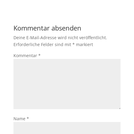
Kommentar absenden
Deine E-Mail-Adresse wird nicht veröffentlicht.
Erforderliche Felder sind mit
*
markiert
Kommentar
*
Name
*