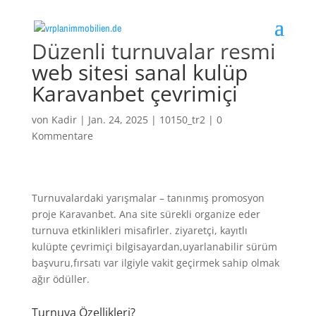
Düzenli turnuvalar resmi
web sitesi sanal kulüp
Karavanbet çevrimiçi
von
Kadir
|
Jan. 24, 2025
|
10150_tr2
|
0
Kommentare
Turnuvalardaki yarışmalar – tanınmış promosyon
proje Karavanbet. Ana site sürekli organize eder
turnuva etkinlikleri misafirler. ziyaretçi, kayıtlı
kulüpte çevrimiçi bilgisayardan,uyarlanabilir sürüm
başvuru,fırsatı var ilgiyle vakit geçirmek sahip olmak
ağır ödüller.
Turnuva Özellikleri?