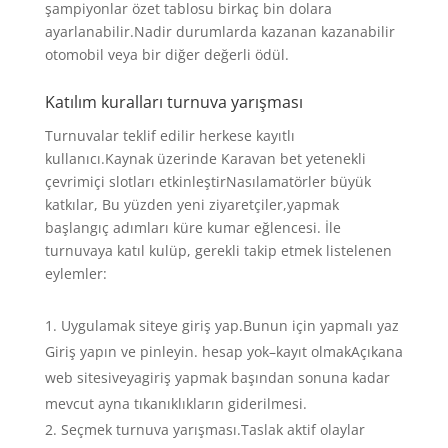
şampiyonlar özet tablosu birkaç bin dolara
ayarlanabilir.Nadir durumlarda kazanan kazanabilir
otomobil veya bir diğer değerli ödül.
Katılım kuralları turnuva yarışması
Turnuvalar teklif edilir herkese kayıtlı
kullanıcı.Kaynak üzerinde Karavan bet yetenekli
çevrimiçi slotları etkinleştirNasılamatörler büyük
katkılar, Bu yüzden yeni ziyaretçiler,yapmak
başlangıç adımları küre kumar eğlencesi. İle
turnuvaya katıl kulüp, gerekli takip etmek listelenen
eylemler:
Uygulamak siteye giriş yap.Bunun için yapmalı yaz
Giriş yapın ve pinleyin. hesap yok–kayıt olmakAçıkana
web sitesiveyagiriş yapmak başından sonuna kadar
mevcut ayna tıkanıklıkların giderilmesi.
Seçmek turnuva yarışması.Taslak aktif olaylar