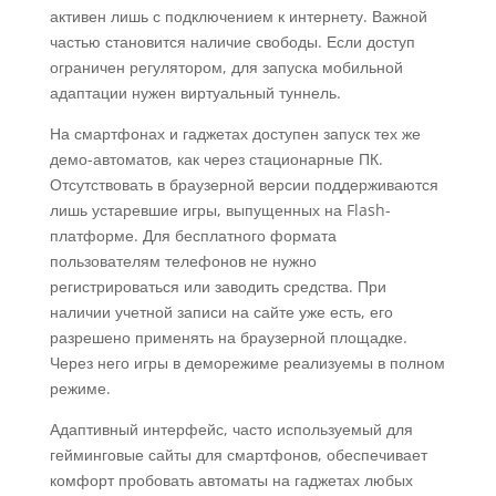
активен лишь с подключением к интернету. Важной
частью становится наличие свободы. Если доступ
ограничен регулятором, для запуска мобильной
адаптации нужен виртуальный туннель.
На смартфонах и гаджетах доступен запуск тех же
демо-автоматов, как через стационарные ПК.
Отсутствовать в браузерной версии поддерживаются
лишь устаревшие игры, выпущенных на Flash-
платформе. Для бесплатного формата
пользователям телефонов не нужно
регистрироваться или заводить средства. При
наличии учетной записи на сайте уже есть, его
разрешено применять на браузерной площадке.
Через него игры в деморежиме реализуемы в полном
режиме.
Адаптивный интерфейс, часто используемый для
гейминговые сайты для смартфонов, обеспечивает
комфорт пробовать автоматы на гаджетах любых