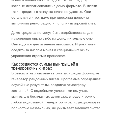
которые использовались в демо-формате. Вывести
такие кредиты с аккаунта никак не удастся. Они
останутся в игре, даже при внесении депозита
выполнить регистрацию и пополнить игровой счет.
Демо-средства не могут быть задействованы для
накопления опыта либо на дополнительные очки.
Они годятся для изучения автоматов. Игроки могут
следить за числом монет в специальных окнах
управления игровым процессом.
Как создаются суммы выигрышей в
тренировочных играх
В безоплатных онлайн-автоматах исходы формирует
генератор рандомных чисел. Программа определяет
случайные результаты, создавая атмосферу
хаотичной. С подобными условиями получить
выигрыш в бесплатных автоматах вправе игроки с
любой подготовкой. Генератор чисел функционирует
полностью независимо, не учитывает вмешательство