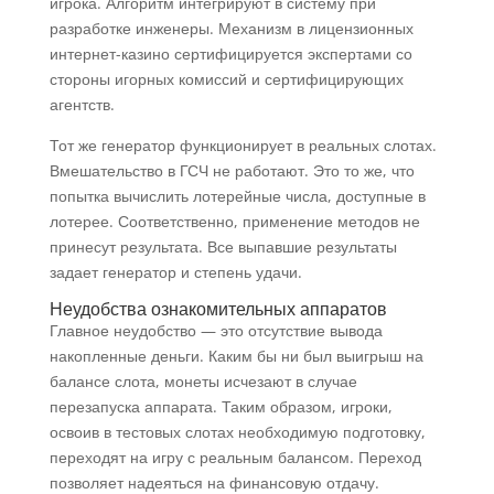
игрока. Алгоритм интегрируют в систему при
разработке инженеры. Механизм в лицензионных
интернет-казино сертифицируется экспертами со
стороны игорных комиссий и сертифицирующих
агентств.
Тот же генератор функционирует в реальных слотах.
Вмешательство в ГСЧ не работают. Это то же, что
попытка вычислить лотерейные числа, доступные в
лотерее. Соответственно, применение методов не
принесут результата. Все выпавшие результаты
задает генератор и степень удачи.
Неудобства ознакомительных аппаратов
Главное неудобство — это отсутствие вывода
накопленные деньги. Каким бы ни был выигрыш на
балансе слота, монеты исчезают в случае
перезапуска аппарата. Таким образом, игроки,
освоив в тестовых слотах необходимую подготовку,
переходят на игру с реальным балансом. Переход
позволяет надеяться на финансовую отдачу.