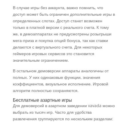
В случае игры без аккаунта, важно помнить, что
доступ может быть ограничен дополнительные игры в
определенных слотах. Доступ станет возможен
только в платной версии с реального счета. К тому
же, в демоаппаратах не предусмотрены розыгрыши
мега-приза и покупка опций бонуса, так как ставки
делаются с виртуального счета. Для некоторых
геймеров игровых сервисов это становится
значительным ограничением.
В остальном демоверсии аппараты аналогичны от
полных. У них одинаковые функции, значения
коэффициентов, визуальное исполнение. Игровой
алгоритм полностью сохраняются.
Бесплатные азартные игры
Для демоверсий в азартном заведении vavada можно
выбрать из тысяч игр. Часто для удобства
развлечения группируются по нескольким разделам: