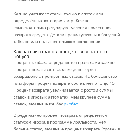
Казино учитывает ставки только в слотах или
определённых категориях игр. Казино
самостоятельно регулируют условия начисления
возврата средств. Детали правил указаны в бонусной
таблице или пользовательском соглашении.
Как рассчитывается процент возвратного
бонуса
Процент кэшбэка определяется правилами казино.
Процент показывает, сколько денег будет
возвращено с проигранных ставок. На большинстве
платформ процент возврата составляет от 3 до 15.
Процент возврата увеличивается с ростом суммы
ставок в игровых автоматах. Чем крупнее сумма
ставок, тем выше кэшбэк
риобет
.
В ряде казино процент возврата определяется
статусом игрока в программе лояльности. Чем
больше статус, тем выше процент возврата. Уровни в