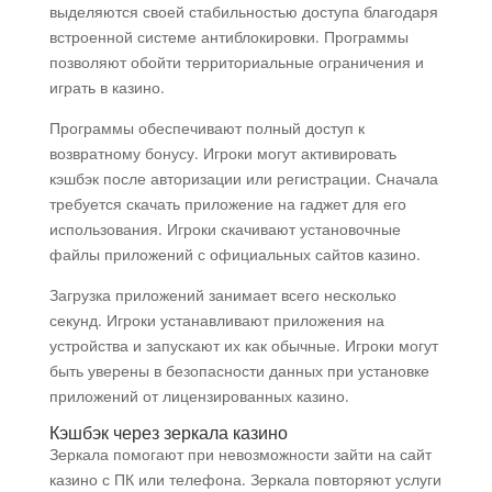
выделяются своей стабильностью доступа благодаря
встроенной системе антиблокировки. Программы
позволяют обойти территориальные ограничения и
играть в казино.
Программы обеспечивают полный доступ к
возвратному бонусу. Игроки могут активировать
кэшбэк после авторизации или регистрации. Сначала
требуется скачать приложение на гаджет для его
использования. Игроки скачивают установочные
файлы приложений с официальных сайтов казино.
Загрузка приложений занимает всего несколько
секунд. Игроки устанавливают приложения на
устройства и запускают их как обычные. Игроки могут
быть уверены в безопасности данных при установке
приложений от лицензированных казино.
Кэшбэк через зеркала казино
Зеркала помогают при невозможности зайти на сайт
казино с ПК или телефона. Зеркала повторяют услуги