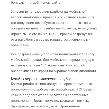
бонусами на мобильном сайте.
Условия использования кэшбэка на мобильной
версии аналогичны правилам основного сайта. Для
его получения потребуется зарегистрироваться и
поиграть на деньги. Кэшбэк начисляется, если убытки
игрока выше его выигрышей. Игрокам потребуется
отыграть бонус в соответствии с установленными
правилами.
Все современные устройства поддерживают работу
мобильной версии. Для мобильной версии подходят
любые доступные ОС. Адаптивный интерфейс
обеспечивает комфорт на экранах любой диагонали.
Кэшбэк через приложение клуба
Казино риобет казино доступно через фирменные
приложения на мобильных устройствах. ТОПовые
казино предлагают пользователям собственные
приложения. Игроки могут пользоваться теми же
функциями, что и в браузере. Приложения