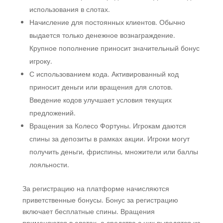
использования в слотах.
Начисление для постоянных клиентов. Обычно
выдается только денежное вознаграждение.
Крупное пополнение приносит значительный бонус
игроку.
С использованием кода. Активированный код
приносит деньги или вращения для слотов.
Введение кодов улучшает условия текущих
предложений.
Вращения за Колесо Фортуны. Игрокам даются
спины за депозиты в рамках акции. Игроки могут
получить деньги, фриспины, множители или баллы
лояльности.
За регистрацию на платформе начисляются
приветственные бонусы. Бонус за регистрацию
включает бесплатные спины. Вращения
применяются в слотах, а средства с них выводятся из