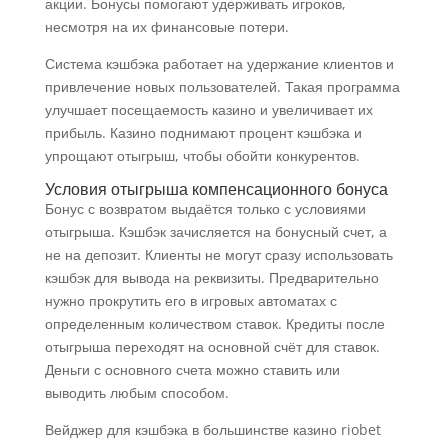
акции. Бонусы помогают удерживать игроков,
несмотря на их финансовые потери.
Система кэшбэка работает на удержание клиентов и
привлечение новых пользователей. Такая программа
улучшает посещаемость казино и увеличивает их
прибыль. Казино поднимают процент кэшбэка и
упрощают отыгрыш, чтобы обойти конкурентов.
Условия отыгрыша компенсационного бонуса
Бонус с возвратом выдаётся только с условиями
отыгрыша. Кэшбэк зачисляется на бонусный счет, а
не на депозит. Клиенты не могут сразу использовать
кэшбэк для вывода на реквизиты. Предварительно
нужно прокрутить его в игровых автоматах с
определенным количеством ставок. Кредиты после
отыгрыша переходят на основной счёт для ставок.
Деньги с основного счета можно ставить или
выводить любым способом.
Вейджер для кэшбэка в большинстве казино riobet