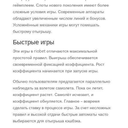
геймплеем. Слоты нового поколения имеют более
сложные условия игры. Современные аппараты
обладают увеличенным числом линий и бонусов.
Усложнённые механики игры могут помешать
быстрому отыгрышу.
Быстрые игры
Эти игры в riobet отличаются максимальной
простотой правил. Выигрыш обеспечивается
своевременной фиксацией коэффициента. Рост
коэффициента начинается при запуске игры.
Обычно пользователям предлагается параллельно
наблюдать за взлетом самолета. Пока он летит,
коэффициент растет. Самолёт исчезает, и
коэффициент обнуляется. Главное – вовремя
сделать ставку в процессе игры. За счет несложных
правил и высокой отдачи быстрые автоматы часто
выбираются для отыгрыша кэшбэка.