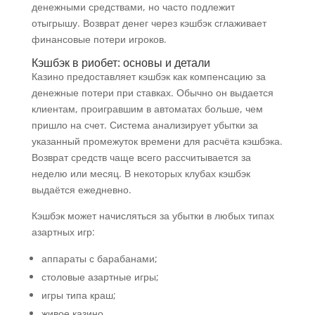
денежными средствами, но часто подлежит
отыгрышу. Возврат денег через кэшбэк сглаживает
финансовые потери игроков.
Кэшбэк в риобет: основы и детали
Казино предоставляет кэшбэк как компенсацию за
денежные потери при ставках. Обычно он выдается
клиентам, проигравшим в автоматах больше, чем
пришло на счет. Система анализирует убытки за
указанный промежуток времени для расчёта кэшбэка.
Возврат средств чаще всего рассчитывается за
неделю или месяц. В некоторых клубах кэшбэк
выдаётся ежедневно.
Кэшбэк может начисляться за убытки в любых типах
азартных игр:
аппараты с барабанами;
столовые азартные игры;
игры типа краш;
живое казино.