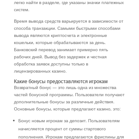
легко найти в разделе, где указаны значки платежных
систем.
Время вывода средств варьируется в зависимости от
способа транзакции. Самыми быстрыми способами
вывода являются криптосчета и электронные
кошельки, которые обрабатываются за день.
Банковский перевод занимает примерно пять
рабочих дней. Вывод без задержек и честная
обработка заявок доступны только в
лицензированных казино.
Какие бонусы предоставляются игрокам
Возвратный бонус — это лишь одна из множества
частей бонусной программы. Пользователи получают
дополнительные бонусы за различные действия.
Основные бонусы, которые предлагают казино, это:
Бонус новым игрокам за депозит. Пользователям
начисляется процент от суммы стартового
пополнения. Игрокам предлагаются фриспины для