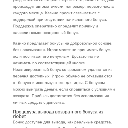
происходят автоматически, например, первого числа
каждого месяца. Казино просит связываться с
поддержкой при отсутствии начисленного бонуса.
Поддержка оперативно определит причину и
начислит компенсационный бонус.
Казино предлагает бонусы на добровольной основе,
без навязывания. Игрок может не принимать бонус,
если посчитает его ненужным. Достаточно не
нажимать по соответствующей кнопке.
Неактивированный бонус со временем удаляется из
перечня доступных. Игроки обычно не отказываются
от бонуса и используют его для игры. С бонусом
можно выиграть деньги, если справиться с условиями
возврата. Прибыль достигается без использования
личных средств с депозита.
Процедура вывода возвратного бонуса из
riobet
Бонус доступен для вывода, как реальные средства,