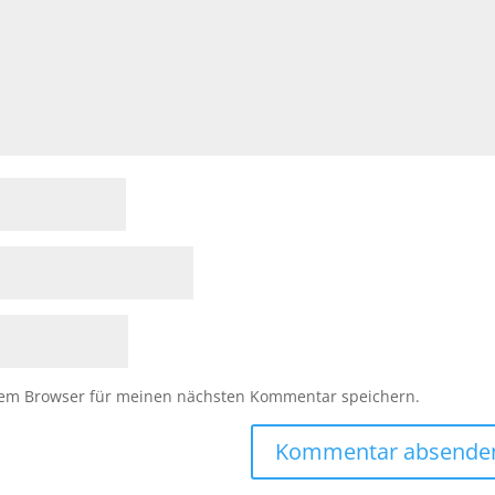
sem Browser für meinen nächsten Kommentar speichern.