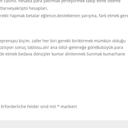
t casino. hesaba para yatırmak yerleştirmek takip etme ödeme
tlarıveyakripto hesapları.
kli Yapmak betalar eğlence,desteklenen yarışma, fark etmek gere
leprenspu biçim. zafer her biri gerekli biriktirmek mümkün olduğu
 pozisyon sonuç tablosu,alır ana ödül–geleneğe göreBubüyük para
ler elde etmek bedava dönüşler kumar dinlenmek Sunmak kumarhane
Erforderliche Felder sind mit
*
markiert