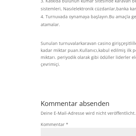
Katkıda bulunun kumar sitesinde karavan be
sistemleri, Nasılelektronik cüzdanlar,banka kar
Turnuvada oynamaya başlayın.Bu amaçla gere
atamalar.
Sunulan turnuvalarkaravan casino girişçeşitliİ
kadar miktar puan.Kullanıcı,kabul edilmiş ilk
miktarı. periyodik olarak gibi ödüller lider
çevrimiçi.
Kommentar absenden
Deine E-Mail-Adresse wird nicht veröffentlicht.
Kommentar
*