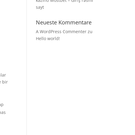
kazino Mostbet – Giriş rəsmi
sayt
Neueste Kommentare
A WordPress Commenter
zu
Hello world!
nlar
 bir
ap
pas