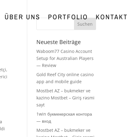
ÜBER UNS
PORTFOLIO
KONTAKT
Neueste Beiträge
Waboom77 Casino Account
Setup for Australian Players
— Review
tçi,
Gold Reef City online casino
rici
app and mobile guide
Mostbet AZ – bukmeker ve
kazino Mostbet – Giriş rəsmi
sayt
1win букмекерская контора
— вход
na
ldi
Mostbet AZ – bukmeker ve