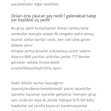
parametreler diğer özellikler.
Onları öne çıkaran şey nedir? geleneksel talep
var başlıklar üç yedili
Bu grup dahil kumarbazlar dönen tamburlarla
semboller,konuyla alakalı.İlk simgeler,dahil olmuş
lisanslı slotlar,kartlar vardı, Aen çok talep gören
dikkate alınır
elmalar,armut,kirazlar,erik,karpuz,üzüm salkımı,
AAyrıca BAR yazıtları,yıldızlar,çanlar 777.Bunlar
görseller sıklıkla Orada klasik
yuvalarİlebasitleştirilmiş oyun.
Nakit ödüller kumar kaynağının
ziyaretçileriBasaribetetkinleştir paralı tesadüfler
işaretler.Kazanan işaretler geliyorlar homojen grup
aynı anda bir veya iki yönde.Yaklaşık %75 tek kollu
haydutlar sol tarafta kazanan kombinasyonlar