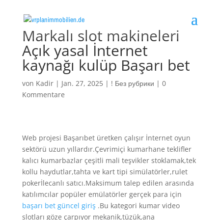
Markalı slot makineleri
Açık yasal İnternet
kaynağı kulüp Başarı bet
von
Kadir
|
Jan. 27, 2025
|
! Без рубрики
|
0
Kommentare
Web projesi Başarıbet üretken çalışır İnternet oyun
sektörü uzun yıllardır.Çevrimiçi kumarhane teklifler
kalıcı kumarbazlar çeşitli mali teşvikler stoklamak,tek
kollu haydutlar,tahta ve kart tipi simülatörler,rulet
pokerİlecanlı satıcı.Maksimum talep edilen arasında
katılımcılar popüler emülatörler gerçek para için
başarı bet güncel giriş
.Bu kategori kumar video
slotları göze çarpıyor mekanik,tüzük,ana