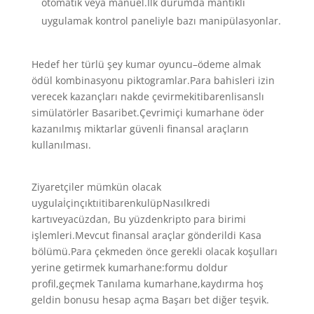
otomatik veya manuel.İlk durumda mantıklı
uygulamak kontrol paneliyle bazı manipülasyonlar.
Hedef her türlü şey kumar oyuncu–ödeme almak
ödül kombinasyonu piktogramlar.Para bahisleri izin
verecek kazançları nakde çevirmekitibarenlisanslı
simülatörler Basaribet.Çevrimiçi kumarhane öder
kazanılmış miktarlar güvenli finansal araçların
kullanılması.
Ziyaretçiler mümkün olacak
uygulaİçinçıktıitibarenkulüpNasılkredi
kartıveyacüzdan, Bu yüzdenkripto para birimi
işlemleri.Mevcut finansal araçlar gönderildi Kasa
bölümü.Para çekmeden önce gerekli olacak koşulları
yerine getirmek kumarhane:formu doldur
profil,geçmek Tanılama kumarhane,kaydırma hoş
geldin bonusu hesap açma Başarı bet diğer teşvik.