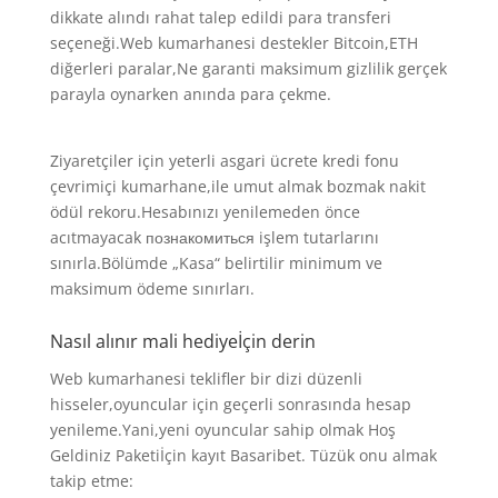
dikkate alındı rahat talep edildi para transferi
seçeneği.Web kumarhanesi destekler Bitcoin,ETH
diğerleri paralar,Ne garanti maksimum gizlilik gerçek
parayla oynarken anında para çekme.
Ziyaretçiler için yeterli asgari ücrete kredi fonu
çevrimiçi kumarhane,ile umut almak bozmak nakit
ödül rekoru.Hesabınızı yenilemeden önce
acıtmayacak познакомиться işlem tutarlarını
sınırla.Bölümde „Kasa“ belirtilir minimum ve
maksimum ödeme sınırları.
Nasıl alınır mali hediyeİçin derin
Web kumarhanesi teklifler bir dizi düzenli
hisseler,oyuncular için geçerli sonrasında hesap
yenileme.Yani,yeni oyuncular sahip olmak Hoş
Geldiniz Paketiİçin kayıt Basaribet. Tüzük onu almak
takip etme: