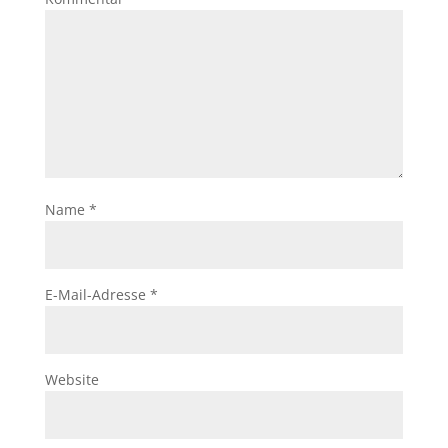
Name
*
E-Mail-Adresse
*
Website