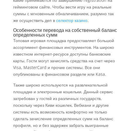
какие принимаются по завершению registration на
гейминговом сайте. Чтобы вести игру на реальные
суммы с мгновенным обналичиванием, разумно так
же осуществить деп в
селектор казино
.
Особенности перевода на собственный баланс
определенных сумм
Топовая игровая площадка предоставляет большой
ассортимент финансовых инструментов. На широко
известном интернет-ресурсе доступны банковские
карты. Гости могут зачислять средства на счет через
Visa, MasterCard и прочие системы. Все они
опубликованы в финансовом разделе или Kasa.
Также широко используются на развлекательной
площадке и электронные кошельки. Данный сервис
затребован у гостей из различных государств,
поскольку через Киви кошелек, Вебмани и другие
системы есть возможность комфортно не только
сделать зачисление определенных сумм на баланс
профиля, но и без задержек забрать выигранные