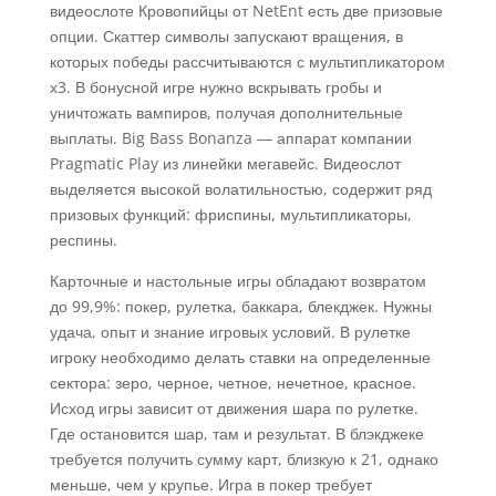
видеослоте Кровопийцы от NetEnt есть две призовые
опции. Скаттер символы запускают вращения, в
которых победы рассчитываются с мультипликатором
х3. В бонусной игре нужно вскрывать гробы и
уничтожать вампиров, получая дополнительные
выплаты. Big Bass Bonanza ― аппарат компании
Pragmatic Play из линейки мегавейс. Видеослот
выделяется высокой волатильностью, содержит ряд
призовых функций: фриспины, мультипликаторы,
респины.
Карточные и настольные игры обладают возвратом
до 99,9%: покер, рулетка, баккара, блекджек. Нужны
удача, опыт и знание игровых условий. В рулетке
игроку необходимо делать ставки на определенные
сектора: зеро, черное, четное, нечетное, красное.
Исход игры зависит от движения шара по рулетке.
Где остановится шар, там и результат. В блэкджеке
требуется получить сумму карт, близкую к 21, однако
меньше, чем у крупье. Игра в покер требует