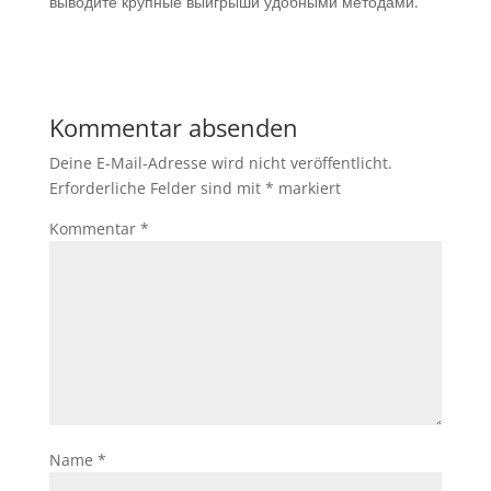
выводите крупные выигрыши удобными методами.
Kommentar absenden
Deine E-Mail-Adresse wird nicht veröffentlicht.
Erforderliche Felder sind mit
*
markiert
Kommentar
*
Name
*