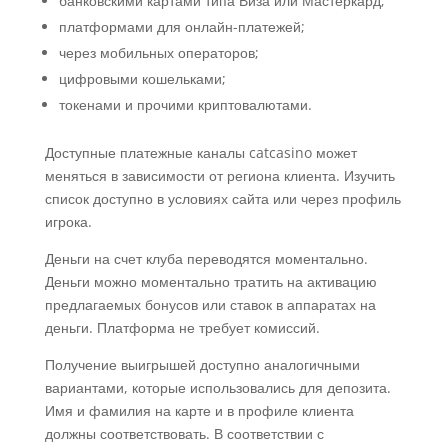
банковскими картами типа Виза или Мастеркард;
платформами для онлайн-платежей;
через мобильных операторов;
цифровыми кошельками;
токенами и прочими криптовалютами.
Доступные платежные каналы catcasino может
меняться в зависимости от региона клиента. Изучить
список доступно в условиях сайта или через профиль
игрока.
Деньги на счет клуба переводятся моментально.
Деньги можно моментально тратить на активацию
предлагаемых бонусов или ставок в аппаратах на
деньги. Платформа не требует комиссий.
Получение выигрышей доступно аналогичными
вариантами, которые использовались для депозита.
Имя и фамилия на карте и в профиле клиента
должны соответствовать. В соответствии с