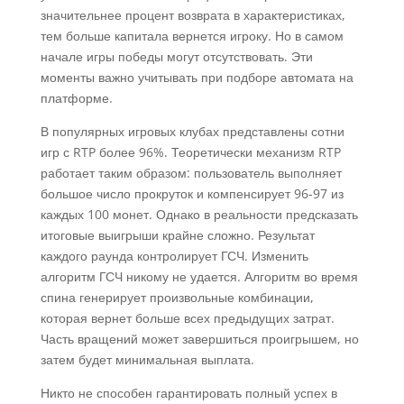
значительнее процент возврата в характеристиках,
тем больше капитала вернется игроку. Но в самом
начале игры победы могут отсутствовать. Эти
моменты важно учитывать при подборе автомата на
платформе.
В популярных игровых клубах представлены сотни
игр с RTP более 96%. Теоретически механизм RTP
работает таким образом: пользователь выполняет
большое число прокруток и компенсирует 96-97 из
каждых 100 монет. Однако в реальности предсказать
итоговые выигрыши крайне сложно. Результат
каждого раунда контролирует ГСЧ. Изменить
алгоритм ГСЧ никому не удается. Алгоритм во время
спина генерирует произвольные комбинации,
которая вернет больше всех предыдущих затрат.
Часть вращений может завершиться проигрышем, но
затем будет минимальная выплата.
Никто не способен гарантировать полный успех в