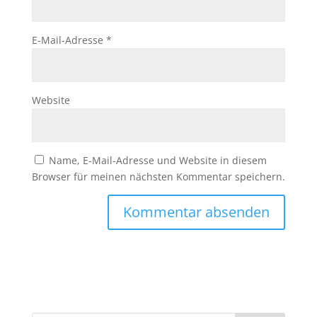
E-Mail-Adresse
*
Website
Name, E-Mail-Adresse und Website in diesem
Browser für meinen nächsten Kommentar speichern.