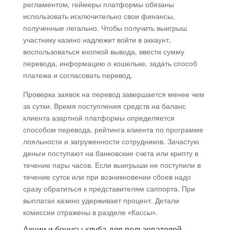
регламентом, геймеры платформы обязаны
использовать исключительно свои финансы,
полученные легально. Чтобы получить выигрыш
участнику казино надлежит войти в аккаунт,
воспользоваться кнопкой вывода, ввести сумму
перевода, информацию о кошельке, задать способ
платежа и согласовать перевод.
Проверка заявок на перевод завершается менее чем
за сутки. Время поступления средств на баланс
клиента азартной платформы определяется
способом перевода, рейтинга клиента по программе
лояльности и загруженности сотрудников. Зачастую
деньги поступают на банковские счета или крипту в
течение пары часов. Если выигрыши не поступили в
течение суток или при возникновении сбоев надо
сразу обратиться к представителям саппорта. При
выплатах казино удерживает процент. Детали
комиссии отражены в разделе «Кассы».
Акции и бонусы клуба для пользователей