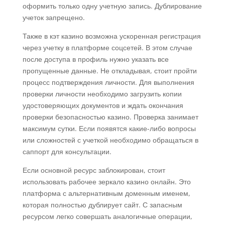
оформить только одну учетную запись. Дублирование
учеток запрещено.
Также в кэт казино возможна ускоренная регистрация
через учетку в платформе соцсетей. В этом случае
после доступа в профиль нужно указать все
пропущенные данные. Не откладывая, стоит пройти
процесс подтверждения личности. Для выполнения
проверки личности необходимо загрузить копии
удостоверяющих документов и ждать окончания
проверки безопасностью казино. Проверка занимает
максимум сутки. Если появятся какие-либо вопросы
или сложностей с учеткой необходимо обращаться в
саппорт для консультации.
Если основной ресурс заблокирован, стоит
использовать рабочее зеркало казино онлайн. Это
платформа с альтернативным доменным именем,
которая полностью дублирует сайт. С запасным
ресурсом легко совершать аналогичные операции,