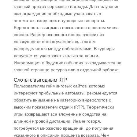
главный приз за серьезные награды. Для получения
вознаграждения необходимо участвовать в
автоматах, входящих в турнирные аппараты.
Вероятность выигрыша повышается с ростом числа
спинов. Размер основного фонда зависит из
совокупности ставок участников, а затем
распределяется между победителями. В турниры
допускается участвовать только за деньги.
Информация о будущих событиях выкладывается на
главной странице ресурса или в отдельной рубрике.
Слоты с выгодным RTP
Пользователям гейминговых сайтов, которых
интересуют прибыльные автоматы, рекомендуется
обратить внимание на категорию видеослотов с
высоким показателем отдачи (RTP). Теоретически
игры возвращают все вложенные средства на
длинной игровой дистанции. Иначе говоря,
потребуется множество вращений, до получения
указанного в описании процента возврата. Чем