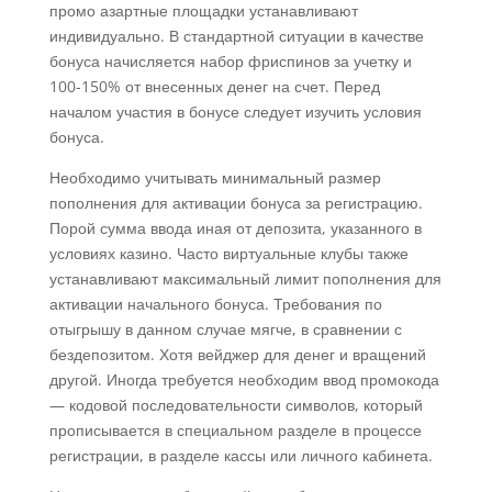
промо азартные площадки устанавливают
индивидуально. В стандартной ситуации в качестве
бонуса начисляется набор фриспинов за учетку и
100-150% от внесенных денег на счет. Перед
началом участия в бонусе следует изучить условия
бонуса.
Необходимо учитывать минимальный размер
пополнения для активации бонуса за регистрацию.
Порой сумма ввода иная от депозита, указанного в
условиях казино. Часто виртуальные клубы также
устанавливают максимальный лимит пополнения для
активации начального бонуса. Требования по
отыгрышу в данном случае мягче, в сравнении с
бездепозитом. Хотя вейджер для денег и вращений
другой. Иногда требуется необходим ввод промокода
— кодовой последовательности символов, который
прописывается в специальном разделе в процессе
регистрации, в разделе кассы или личного кабинета.