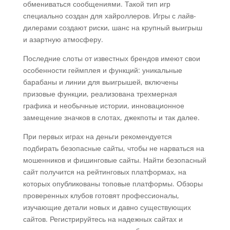
обмениваться сообщениями. Такой тип игр
специально создан для хайроллеров. Игры с лайв-
дилерами создают риски, шанс на крупный выигрыш
и азартную атмосферу.
Последние слоты от известных брендов имеют свои
особенности геймплея и функций: уникальные
барабаны и линии для выигрышей, включены
призовые функции, реализована трехмерная
графика и необычные истории, инновационное
замещение значков в слотах, джекпоты и так далее.
При первых играх на деньги рекомендуется
подбирать безопасные сайты, чтобы не нарваться на
мошенников и фишинговые сайты. Найти безопасный
сайт получится на рейтинговых платформах, на
которых опубликованы топовые платформы. Обзоры
проверенных клубов готовят профессионалы,
изучающие детали новых и давно существующих
сайтов. Регистрируйтесь на надежных сайтах и