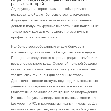
разных категорий
Лидирующие интернет-казино чтобы привлечь
пользователей дают бонусные вознаграждения.
Акции дают возможность экономить собственные
деньги и получить крупные выплаты. Они полезны не
только новичкам для успешного начала пути, и
профессионалам гемблинга.
Наиболее востребованным видом бонусов в
азартных клубах считается бездепозитный подарок.
Поощрение запускается за регистрацию в клубе или
ввод специального кода. Основной пользой бездепа
остается необязательность клиенту не обязательно
тратить свои финансы для реальных ставок.
Достаточно завести аккаунт, подтвердить контактные
данные или следовать основным условиям сайта.
Обязательно помните об отыгрыше вознаграждения.
На такие бонусы накладывается высокий множитель
(до уровня х70), и размеры выплат минимальны. Для
получения выигрышей, полученных через бонусный