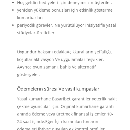
Hoş geldin hediyeleri İçin deneyimsiz müşteriler;
yeniden yükleme bonusları İçin etkinlik gösterme
kumarbazlar;
periyodik görevler, Ne yürütülüyor inisiyatifle yasal
stüdyolar-üreticiler.
Uygundur bakışını odaklaAçıkkuralların şeffaflığı,
koşullar aktivasyon Ve uygulamalar teşvikler,
AAyrıca oyun zamanı, bahis Ve alternatif
göstergeler.
Ödemelerin süresi Ve vasıf kumpaslar
Yasal kumarhane Basaribet garantiler yeterlik nakit
çekme oyuncular için. Orijinal kumarhane garanti
anında ödeme veya üretmek finansal işlemler 10-
24 saat içinde.Eğer İçin kazanılan fonların
ödemeleri ihtiyaç duyulan ek kontrol profiller,