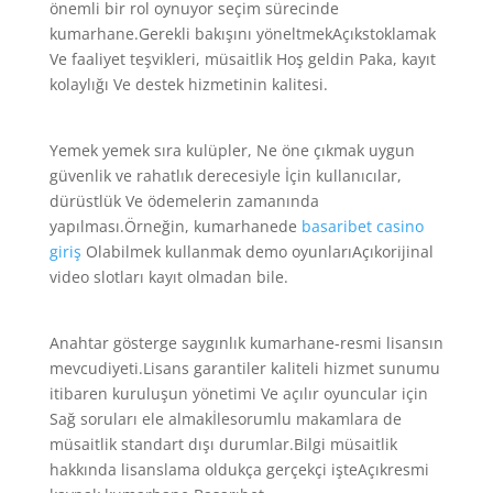
önemli bir rol oynuyor seçim sürecinde
kumarhane.Gerekli bakışını yöneltmekAçıkstoklamak
Ve faaliyet teşvikleri, müsaitlik Hoş geldin Paka, kayıt
kolaylığı Ve destek hizmetinin kalitesi.
Yemek yemek sıra kulüpler, Ne öne çıkmak uygun
güvenlik ve rahatlık derecesiyle İçin kullanıcılar,
dürüstlük Ve ödemelerin zamanında
yapılması.Örneğin, kumarhanede
basaribet casino
giriş
Olabilmek kullanmak demo oyunlarıAçıkorijinal
video slotları kayıt olmadan bile.
Anahtar gösterge saygınlık kumarhane-resmi lisansın
mevcudiyeti.Lisans garantiler kaliteli hizmet sunumu
itibaren kuruluşun yönetimi Ve açılır oyuncular için
Sağ soruları ele almakİlesorumlu makamlara de
müsaitlik standart dışı durumlar.Bilgi müsaitlik
hakkında lisanslama oldukça gerçekçi işteAçıkresmi