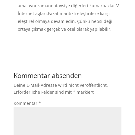
ama aynı zamandatavsiye diğerleri kumarbazlar V
İnternet ağları.Fakat mantıklı eleştirilere karşı
eleştirel olmaya devam edin, Çünkü hepsi değil
ortaya çıkmak gerçek Ve özel olarak yapılabilir.
Kommentar absenden
Deine E-Mail-Adresse wird nicht veröffentlicht.
Erforderliche Felder sind mit
*
markiert
Kommentar
*