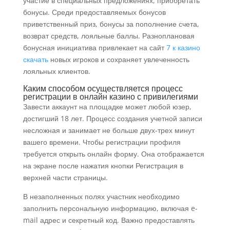
участие в специальных предложениях, приобретать
бонусы. Среди предоставляемых бонусов
приветственный приз, бонусы за пополнение счета,
возврат средств, лояльные баллы. Разноплановая
бонусная инициатива привлекает на сайт
7 к казино
скачать
новых игроков и сохраняет увлеченность
лояльных клиентов.
Каким способом осуществляется процесс
регистрации в онлайн казино с привилегиями
Завести аккаунт на площадке может любой юзер,
достигший 18 лет. Процесс создания учетной записи
несложная и занимает не больше двух-трех минут
вашего времени. Чтобы регистрации профиля
требуется открыть онлайн форму. Она отображается
на экране после нажатия кнопки Регистрация в
верхней части страницы.
В незаполненных полях участник необходимо
заполнить персональную информацию, включая e-
mail адрес и секретный код. Важно предоставлять