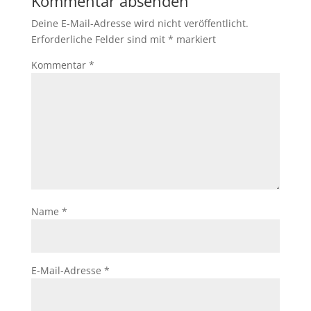
Kommentar absenden
Deine E-Mail-Adresse wird nicht veröffentlicht.
Erforderliche Felder sind mit
*
markiert
Kommentar
*
Name
*
E-Mail-Adresse
*