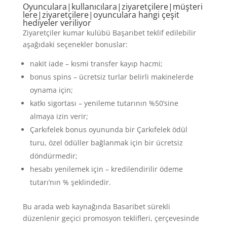
Oyunculara|kullanıcılara|ziyaretçilere|müşteri
lere|ziyaretçilere|oyunculara hangi çeşit
hediyeler veriliyor
Ziyaretçiler kumar kulübü Başarıbet teklif edilebilir
aşağıdaki seçenekler bonuslar:
nakit iade – kısmi transfer kayıp hacmi;
bonus spins – ücretsiz turlar belirli makinelerde
oynama için;
katkı sigortası – yenileme tutarının %50’sine
almaya izin verir;
Çarkıfelek bonus oyununda bir Çarkıfelek ödül
turu, özel ödüller bağlanmak için bir ücretsiz
döndürmedir;
hesabı yenilemek için – kredilendirilir ödeme
tutarı’nın % şeklindedir.
Bu arada web kaynağında Basaribet sürekli
düzenlenir geçici promosyon teklifleri, çerçevesinde