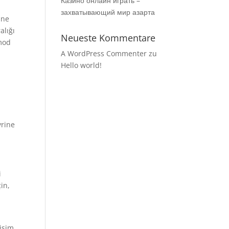
Казино онлайн играть –
захватывающий мир азарта
ine
alığı
Neueste Kommentare
 mod
A WordPress Commenter
zu
Hello world!
yrine
i
in,
işim