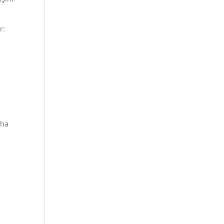
r:
aha