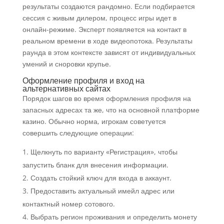
результаты создаются рандомно. Если подбирается
сессия с живым дилером, процесс игры идет в
онлайн-режиме. Эксперт появляется на контакт в
реальном времени в ходе видеопотока. Результаты
раунда в этом контексте зависят от индивидуальных
умений и сноровки крупье.
Оформление профиля и вход на
альтернативных сайтах
Порядок шагов во время оформления профиля на
запасных адресах та же, что на основной платформе
казино. Обычно норма, игрокам советуется
совершить следующие операции:
Щелкнуть по варианту «Регистрация», чтобы
запустить бланк для внесения информации.
Создать стойкий ключ для входа в аккаунт.
Предоставить актуальный имейл адрес или
контактный номер сотового.
Выбрать регион проживания и определить монету