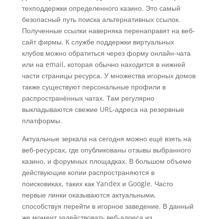
техподдержки определенного казино. Это самый
безопасный путь поиска альтернативных ссылок.
Полученные ссылки наверняка перенаправят на веб-
сайт фирмы. К службе поддержки виртуальных
клубов можно обратиться через форму онлайн-чата
или на email, которая обычно находится в нижней
части страницы ресурса. У множества игорных домов
также существуют персональные профили в
распространённых чатах. Там регулярно
выкладываются свежие URL-адреса на резервные
платформы.
Актуальные зеркала на сегодня можно ещё взять на
веб-ресурсах, где опубликованы отзывы выбранного
казино, и форумных площадках. В большом объеме
действующие копии распространяются в
поисковиках, таких как Yandex и Google. Часто
первые линки оказываются актуальными,
способствуя перейти в игорное заведение. В данный
же момент задействовать веб-адреса из