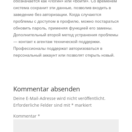
обозначается как «Логин» или «Войти». Со временем
система сохранит эти данные, позволив входить в
заведение без авторизации. Когда случаются
проблемы с доступом в профилю, можно постараться
обновить пароль, применяя функцией его замены.
Дополнительный второй метод устранения проблемы
— контакт к агентам технической поддержки.
Профессионалы поддержат авторизоваться в
персональный аккаунт или позволят открыть новый.
Kommentar absenden
Deine E-Mail-Adresse wird nicht veröffentlicht.
Erforderliche Felder sind mit
*
markiert
Kommentar
*