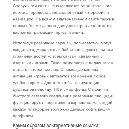
Снаружи эти сайты не выделяются от центрального
портала, предоставляя аналогичный интерфейс и
навигацию. На всяком альтернативном сайте также в
целом объеме данных доступны игровые автоматы,
варианты транзакций, призы и акции.
Используя резервные сервисы, пользователи могут
входить в адмирал х с любой страны, даже если там
ограничен доступ ко всем сайтам, связанным с
азартными играми. Такое позволяет не подчиняться
от шагов сторонних лиц. С помощью копиям
активация игровых автоматов возможен в любое
удобное время. Для того чтобы эксплуатации
дубликатов подойдут ПК и смартфоны. С наличии
быстрого сетевого соединения резервные площадки
функционируют оперативно и корректно. На каждой
каждой платформе возможно дальше юзать вашим
профилем.
Каким образом альтернативные ссылки