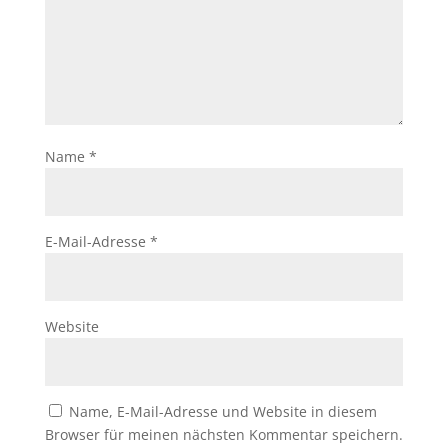
Name
*
E-Mail-Adresse
*
Website
Name, E-Mail-Adresse und Website in diesem
Browser für meinen nächsten Kommentar speichern.