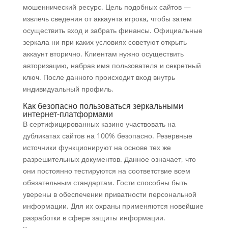
мошеннический ресурс. Цель подобных сайтов —
извлечь сведения от аккаунта игрока, чтобы затем
осуществить вход и забрать финансы. Официальные
зеркала ни при каких условиях советуют открыть
аккаунт вторично. Клиентам нужно осуществить
авторизацию, набрав имя пользователя и секретный
ключ. После данного происходит вход внутрь
индивидуальный профиль.
Как безопасно пользоваться зеркальными
интернет-платформами
В сертифицированных казино участвовать на
дубликатах сайтов на 100% безопасно. Резервные
источники функционируют на основе тех же
разрешительных документов. Данное означает, что
они постоянно тестируются на соответствие всем
обязательным стандартам. Гости способны быть
уверены в обеспечении приватности персональной
информации. Для их охраны применяются новейшие
разработки в сфере защиты информации.