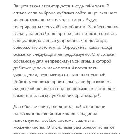
Защита также гарантируется в ходе геймплея. В
случае если выбрано дубликат сайта лицензионного
игорного заведения, исходы в играх будут
генерироваться случайным образом. За обеспечение
выдачу на онлайн-аппаратах несет ответственность
специализированный устройство, что действует
совершенно автономно. Определить, каков исход
окажется следующим непредсказуемо. Это создает
обстановку для непредсказуемой игры, в которой
добиться успеха может всякий посетитель
учреждения, независимо от нынешних умений.
Работа механизма произвольных цифр в казино с
лицензией находится под непрерывным контролем
самостоятельных аудиторских организаций.
Для обеспечения дополнительной охранности
пользователей во большинстве заведений
используются особые системы защиты от
мошенничества. Эти системы распознают попытки
проникновения игровых автоматов и учетных записей