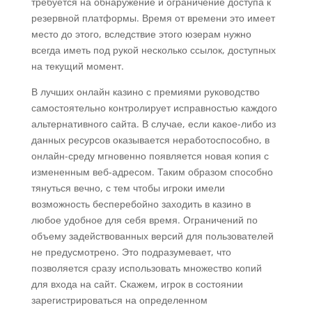
требуется на обнаружение и ограничение доступа к
резервной платформы. Время от времени это имеет
место до этого, вследствие этого юзерам нужно
всегда иметь под рукой несколько ссылок, доступных
на текущий момент.
В лучших онлайн казино с премиями руководство
самостоятельно контролирует исправностью каждого
альтернативного сайта. В случае, если какое-либо из
данных ресурсов оказывается неработоспособно, в
онлайн-среду мгновенно появляется новая копия с
измененным веб-адресом. Таким образом способно
тянуться вечно, с тем чтобы игроки имели
возможность бесперебойно заходить в казино в
любое удобное для себя время. Ограничений по
объему задействованных версий для пользователей
не предусмотрено. Это подразумевает, что
позволяется сразу использовать множество копий
для входа на сайт. Скажем, игрок в состоянии
зарегистрироваться на определенном