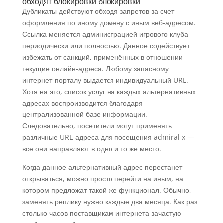
обходят блокировки блокировки
Дубликаты действуют обходя запретов за счет
оформления по иному домену с иным веб-адресом.
Ссылка меняется администрацией игрового клуба
периодически или полностью. Данное содействует
избежать от санкций, применённых в отношении
текущие онлайн-адреса. Любому запасному
интернет-порталу выдается индивидуальный URL.
Хотя на это, список услуг на каждых альтернативных
адресах воспроизводится благодаря
централизованной базе информации.
Следовательно, посетители могут применять
различные URL-адреса для посещения admiral x —
все они направляют в одно и то же место.
Когда данное альтернативный адрес перестанет
открываться, можно просто перейти на иным, на
котором предложат такой же функционал. Обычно,
заменять реплику нужно каждые два месяца. Как раз
столько часов поставщикам интернета зачастую