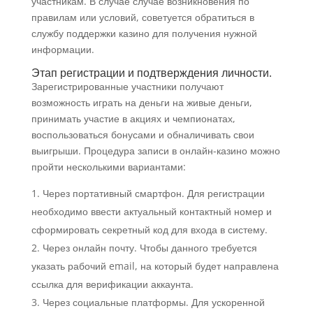
участникам. В случае случае возникновения по
правилам или условий, советуется обратиться в
службу поддержки казино для получения нужной
информации.
Этап регистрации и подтверждения личности.
Зарегистрированные участники получают
возможность играть на деньги на живые деньги,
принимать участие в акциях и чемпионатах,
воспользоваться бонусами и обналичивать свои
выигрыши. Процедура записи в онлайн-казино можно
пройти несколькими вариантами:
Через портативный смартфон. Для регистрации
необходимо ввести актуальный контактный номер и
сформировать секретный код для входа в систему.
Через онлайн почту. Чтобы данного требуется
указать рабочий email, на который будет направлена
ссылка для верификации аккаунта.
Через социальные платформы. Для ускоренной