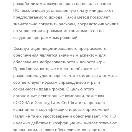
разработчиками, закупая права на использование
ПО, выплачивая установленную плату или долю от
предполагаемого дохода. Такой метод позволяет
значительно сократить расходы, сосредоточив усилия
на управлении игровыми механиками, а не на
создании программных решений.
Эксплуатация лицензированного программного
обеспечения является значимым аспектом для
обеспечения добросовестности и ясности игры.
Провайдеры, которые имеют необходимые
разрешения, удостоверяют, что их игровые автоматы
соответствуют нормам справедливой игры и
сохранности прав игроков. С целью этого
автономные ревизионные компании, такие как
eCOGRA и Gaming Labs Certification, проводят
испытание и сертификацию игровых приложений.
Наличие таких удостоверений обеспечивает, что ПО
надежно действует, коэффициенты выплат отвечают
заявленным, а также обеспечивается защита от