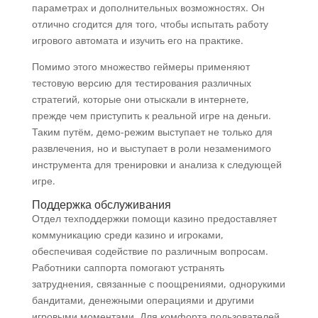
параметрах и дополнительных возможностях. Он
отлично сгодится для того, чтобы испытать работу
игрового автомата и изучить его на практике.
Помимо этого множество геймеры применяют
тестовую версию для тестирования различных
стратегий, которые они отыскали в интернете,
прежде чем приступить к реальной игре на деньги.
Таким путём, демо-режим выступает не только для
развлечения, но и выступает в роли незаменимого
инструмента для тренировки и анализа к следующей
игре.
Поддержка обслуживания
Отдел техподдержки помощи казино предоставляет
коммуникацию среди казино и игроками,
обеспечивая содействие по различным вопросам.
Работники саппорта помогают устранять
затруднения, связанные с поощрениями, однорукими
бандитами, денежными операциями и другими
игровыми моментами. Для комфорта пользователей