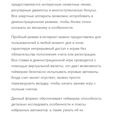
предоставляются интересные сюжетные линии,
регулярные джекпоты и многоступенчатые бонусы.
Все азартные аппараты возможно испробовать в
демонстрационном режиме, чтобы более точно
осознать их механику и особенности.
Пробный-режим в интернет казино предоставлен для
пользователей в любой момент дня и ночи,
гарантируя непрерывный доступ к играм без
обязательства пополнения счета или регистрации.
Все ставки в демонстрационной игре проводятся с
помощью виртуальной валюты, что дает возможность
геймерам безопасно испытывать игровые автоматы.
Когда счет монет опустеет, можно просто
перезагрузить вкладку, чтобы начать заново игру с
полным счетом.
Данный формат обеспечивает геймерам способность
детально исследовать особенности и плюсы
избранных автоматов, а также узнать об их