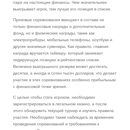
пари на настоящие финансы. Чем значительнее
выигрывает игрок, тем лучше его позиция в списке.
Призовые соревнования вмещают в составе не
только финансовые награды и дополнительные
фонд, но и физические награды, такие как
электроприборы, мобильные телефоны, ноутбуки и
другие значимые сувениры. Как правило, главная
награда вручается геймеру, который занимает
лидирующую позицию в рейтинговом списке.
Величина выигрышного резерва может достигать
десятки, а иногда и сотен тысяч долларов, что делает
участие в этих соревнованиях особенно прибыльным
с финансовой точки зрения.
С целью чтобы стать игроком, необходимо
зарегистрироваться в легальном казино, а после
этого обнаружить текущий турнир и изучить правила
участия. Необходимо также наблюдать за временем
проведения соревнований и требованиями к