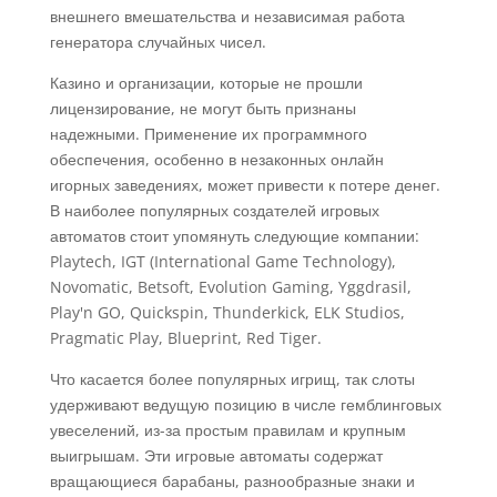
внешнего вмешательства и независимая работа
генератора случайных чисел.
Казино и организации, которые не прошли
лицензирование, не могут быть признаны
надежными. Применение их программного
обеспечения, особенно в незаконных онлайн
игорных заведениях, может привести к потере денег.
В наиболее популярных создателей игровых
автоматов стоит упомянуть следующие компании:
Playtech, IGT (International Game Technology),
Novomatic, Betsoft, Evolution Gaming, Yggdrasil,
Play'n GO, Quickspin, Thunderkick, ELK Studios,
Pragmatic Play, Blueprint, Red Tiger.
Что касается более популярных игрищ, так слоты
удерживают ведущую позицию в числе гемблинговых
увеселений, из-за простым правилам и крупным
выигрышам. Эти игровые автоматы содержат
вращающиеся барабаны, разнообразные знаки и