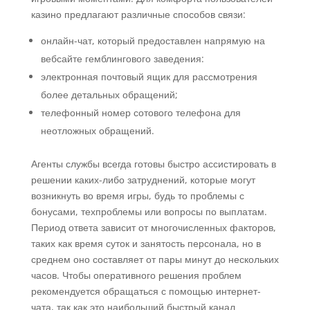
казино предлагают различные способов связи:
онлайн-чат, который предоставлен напрямую на
вебсайте гемблингового заведения:
электронная почтовый ящик для рассмотрения
более детальных обращений;
телефонный номер сотового телефона для
неотложных обращений.
Агенты службы всегда готовы быстро ассистировать в
решении каких-либо затруднений, которые могут
возникнуть во время игры, будь то проблемы с
бонусами, техпроблемы или вопросы по выплатам.
Период ответа зависит от многочисленных факторов,
таких как время суток и занятость персонала, но в
среднем оно составляет от пары минут до нескольких
часов. Чтобы оперативного решения проблем
рекомендуется обращаться с помощью интернет-
чата, так как это наибольший быстрый канал