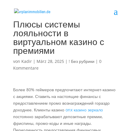
Плюсы системы
лояльности в
виртуальном казино с
премиями
von
Kadir
|
März 28, 2025
|
! Без рубрики
|
0
Kommentare
Более 80% геймеров предпочитают интернет-казино
с акциями. Ставить на настоящие финансы с
предоставлением промо вознаграждений гораздо
доходнее. Клиенты казино
onx казино зеркало
постоянно зарабатывают депозитные премии,
фриспины, промо-коды и иные награды.
Периодичность предоставления финансовых