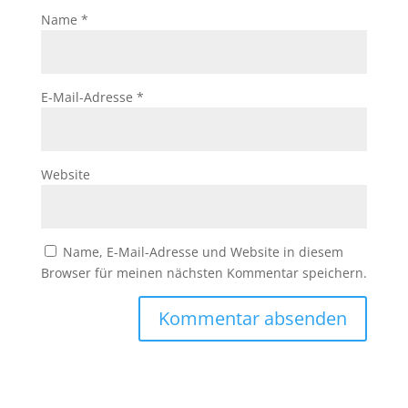
Name
*
E-Mail-Adresse
*
Website
Name, E-Mail-Adresse und Website in diesem
Browser für meinen nächsten Kommentar speichern.