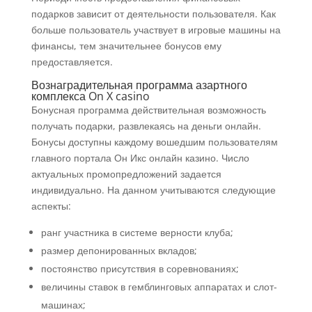
подарков зависит от деятельности пользователя. Как
больше пользователь участвует в игровые машины на
финансы, тем значительнее бонусов ему
предоставляется.
Вознаградительная программа азартного
комплекса On X casino
Бонусная программа действительная возможность
получать подарки, развлекаясь на деньги онлайн.
Бонусы доступны каждому вошедшим пользователям
главного портала Он Икс онлайн казино. Число
актуальных промопредложений задается
индивидуально. На данном учитываются следующие
аспекты:
ранг участника в системе верности клуба;
размер депонированных вкладов;
постоянство присутствия в соревнованиях;
величины ставок в гемблинговых аппаратах и слот-
машинах;