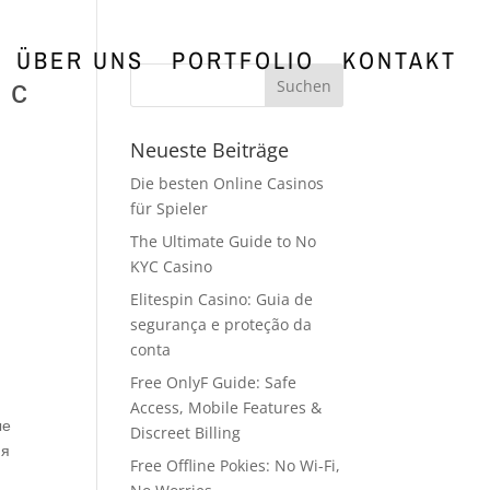
ÜBER UNS
PORTFOLIO
KONTAKT
 с
Neueste Beiträge
Die besten Online Casinos
für Spieler
The Ultimate Guide to No
KYC Casino
Elitespin Casino: Guia de
segurança e proteção da
conta
Free OnlyF Guide: Safe
Access, Mobile Features &
ые
Discreet Billing
ия
Free Offline Pokies: No Wi-Fi,