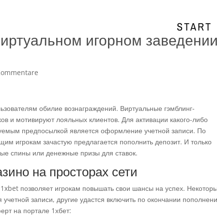
START
виртуальном игорном заведении
Kommentare
ьзователям обилие вознаграждений. Виртуальные гэмблинг-
в и мотивируют лояльных клиентов. Для активации какого-либо
буемым предпосылкой является оформление учетной записи. По
им игрокам зачастую предлагается пополнить депозит. И только
ные спины или денежные призы для ставок.
зино на просторах сети
 1xbet позволяет игрокам повышать свои шансы на успех. Некотор
учетной записи, другие удастся включить по окончании пополнен
ерт на портале 1хбет: