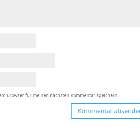
sem Browser für meinen nächsten Kommentar speichern.