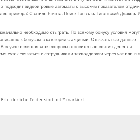
о подходят видеоигровые автоматы с высоким показателем отдачи
ве примера: Светило Египта, Поиск Гонзало, Гигантский Джокер, У
начально необходимо отыграть. По всякому бонусу условия могут
 описание к бонусам в категории с акциями. Отыскать всю данные
В случае если появятся запросы относительно снятия денег ли
мя суток связаться с сотрудниками техподдержки через чат или em
Erforderliche Felder sind mit
*
markiert