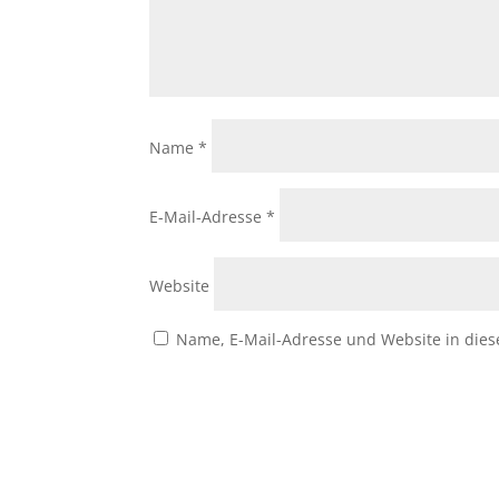
Name
*
E-Mail-Adresse
*
Website
Name, E-Mail-Adresse und Website in die