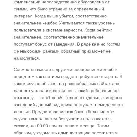
компенсации непосредственно обусловлена от
суммы, что было утрачено за определенный
интервал. Когда выше убытки, соответственно
значительнее кешбэк. Учитывается также уровень
пользователя в системе верности. Когда рейтинг
значительнее, соответственно значительнее
поступает бонус от заведения. В ряде казино гостям
с невысокими рангами обратный приз может не
начисляться.
Совместно вместе с другими поощрениями кешбэк
перед тем как снятием средств требуется отыграть. В
каком случае обычно, на разнообразных сайтах для
данного устанавливается невысокий требование по
отыгрышу — от х1 до х5. Только в отдельных игорных
заведений данный вид приза поступает немедленно к
депозит. Предоставление кэшбэка в большинстве
случаев выполняется без участия пользователя,
скажем, на 00:00 начала нового месяца. Таким
образом, уведомлять администрацию посетителям