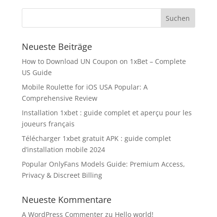
Neueste Beiträge
How to Download UN Coupon on 1xBet – Complete
US Guide
Mobile Roulette for iOS USA Popular: A
Comprehensive Review
Installation 1xbet : guide complet et aperçu pour les
joueurs français
Télécharger 1xbet gratuit APK : guide complet
d’installation mobile 2024
Popular OnlyFans Models Guide: Premium Access,
Privacy & Discreet Billing
Neueste Kommentare
A WordPress Commenter
zu
Hello world!