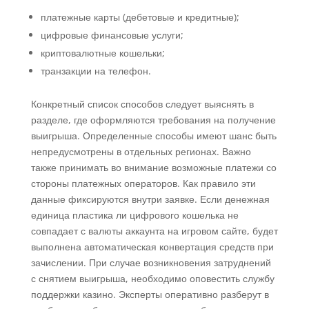
платежные карты (дебетовые и кредитные);
цифровые финансовые услуги;
криптовалютные кошельки;
транзакции на телефон.
Конкретный список способов следует выяснять в
разделе, где оформляются требования на получение
выигрыша. Определенные способы имеют шанс быть
непредусмотрены в отдельных регионах. Важно
также принимать во внимание возможные платежи со
стороны платежных операторов. Как правило эти
данные фиксируются внутри заявке. Если денежная
единица пластика ли цифрового кошелька не
совпадает с валюты аккаунта на игровом сайте, будет
выполнена автоматическая конвертация средств при
зачислении. При случае возникновения затруднений
с снятием выигрыша, необходимо оповестить службу
поддержки казино. Эксперты оперативно разберут в