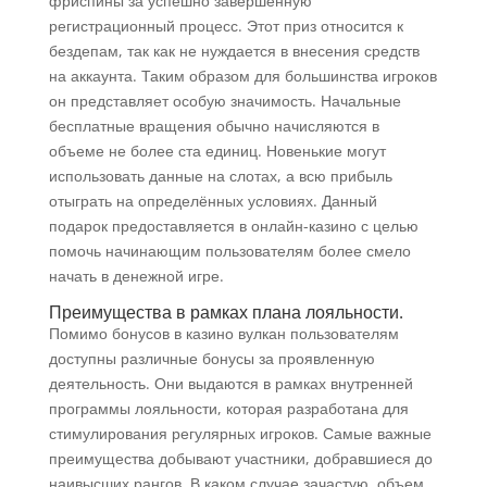
фриспины за успешно завершенную
регистрационный процесс. Этот приз относится к
бездепам, так как не нуждается в внесения средств
на аккаунта. Таким образом для большинства игроков
он представляет особую значимость. Начальные
бесплатные вращения обычно начисляются в
объеме не более ста единиц. Новенькие могут
использовать данные на слотах, а всю прибыль
отыграть на определённых условиях. Данный
подарок предоставляется в онлайн-казино с целью
помочь начинающим пользователям более смело
начать в денежной игре.
Преимущества в рамках плана лояльности.
Помимо бонусов в казино вулкан пользователям
доступны различные бонусы за проявленную
деятельность. Они выдаются в рамках внутренней
программы лояльности, которая разработана для
стимулирования регулярных игроков. Самые важные
преимущества добывают участники, добравшиеся до
наивысших рангов. В каком случае зачастую, объем