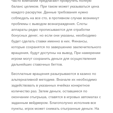
Часто компании предлагают прокрутить полную
баланс целиком. При таком может указываться цена
каждого раскрутки. Данные требования нужно
соблюдать на все сто, в противном случае возникнут
проблемы с выводом вознаграждения. Слоты
аппараты редко прописываются для отработки
бонусных денег, но если они указаны, необходимо
будет сделать ставки именно в них. Финансы,
которые сохранятся по завершению заключительного
вращения, будут доступны на вывод. При намерении
игроки могут сохранить деньги для осуществления
дальнейших ставочных беттов.
Бесплатные вращения разыгрываются в казино по
альтернативной методике. Вначале их необходимо
задействовать в указанных ячейках конкретное
количество раз. Затем деньги, оставшиеся по
окончании отыгрыша, ставятся в игровых автоматах с
заданным вейджером. Благополучно исполнив все
пункты, игрок может снимать отыгранные деньги. На