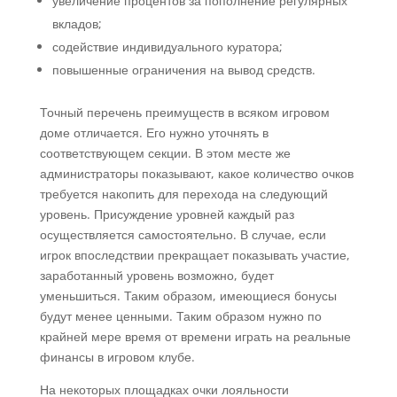
увеличение процентов за пополнение регулярных
вкладов;
содействие индивидуального куратора;
повышенные ограничения на вывод средств.
Точный перечень преимуществ в всяком игровом
доме отличается. Его нужно уточнять в
соответствующем секции. В этом месте же
администраторы показывают, какое количество очков
требуется накопить для перехода на следующий
уровень. Присуждение уровней каждый раз
осуществляется самостоятельно. В случае, если
игрок впоследствии прекращает показывать участие,
заработанный уровень возможно, будет
уменьшиться. Таким образом, имеющиеся бонусы
будут менее ценными. Таким образом нужно по
крайней мере время от времени играть на реальные
финансы в игровом клубе.
На некоторых площадках очки лояльности