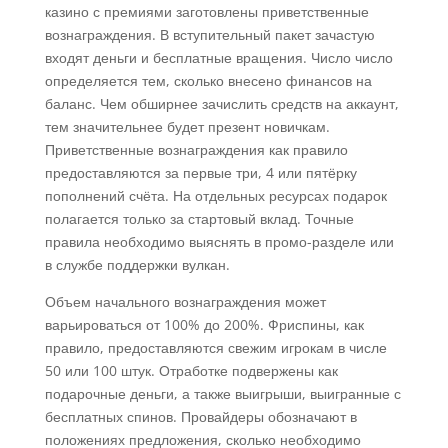
казино с премиями заготовлены приветственные
вознаграждения. В вступительный пакет зачастую
входят деньги и бесплатные вращения. Число число
определяется тем, сколько внесено финансов на
баланс. Чем обширнее зачислить средств на аккаунт,
тем значительнее будет презент новичкам.
Приветственные вознаграждения как правило
предоставляются за первые три, 4 или пятёрку
пополнений счёта. На отдельных ресурсах подарок
полагается только за стартовый вклад. Точные
правила необходимо выяснять в промо-разделе или
в службе поддержки вулкан.
Объем начального вознаграждения может
варьироваться от 100% до 200%. Фриспины, как
правило, предоставляются свежим игрокам в числе
50 или 100 штук. Отработке подвержены как
подарочные деньги, а также выигрыши, выигранные с
бесплатных спинов. Провайдеры обозначают в
положениях предложения, сколько необходимо