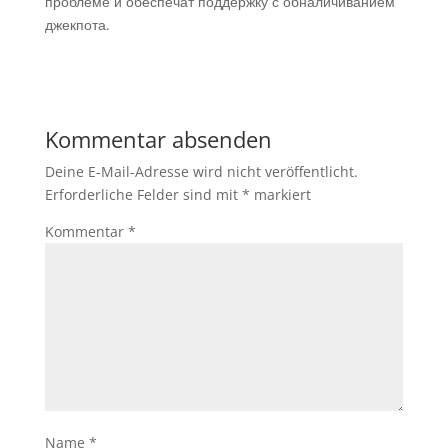
проблеме и обеспечат поддержку с обналичиванием
джекпота.
Kommentar absenden
Deine E-Mail-Adresse wird nicht veröffentlicht.
Erforderliche Felder sind mit
*
markiert
Kommentar
*
Name
*