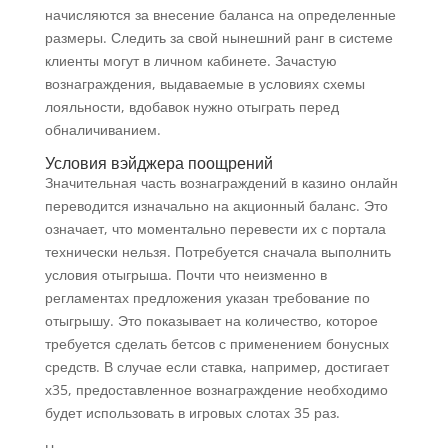
начисляются за внесение баланса на определенные
размеры. Следить за свой нынешний ранг в системе
клиенты могут в личном кабинете. Зачастую
вознаграждения, выдаваемые в условиях схемы
лояльности, вдобавок нужно отыграть перед
обналичиванием.
Условия вэйджера поощрений
Значительная часть вознаграждений в казино онлайн
переводится изначально на акционный баланс. Это
означает, что моментально перевести их с портала
технически нельзя. Потребуется сначала выполнить
условия отыгрыша. Почти что неизменно в
регламентах предложения указан требование по
отыгрышу. Это показывает на количество, которое
требуется сделать бетсов с применением бонусных
средств. В случае если ставка, например, достигает
х35, предоставленное вознаграждение необходимо
будет использовать в игровых слотах 35 раз.