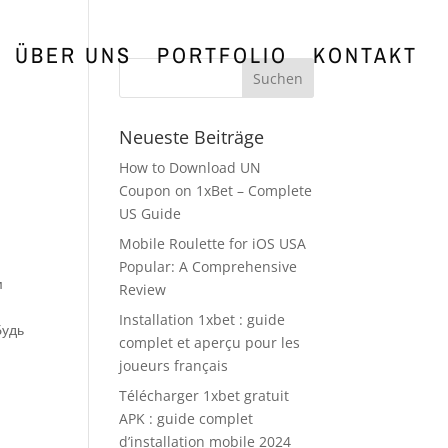
ÜBER UNS
PORTFOLIO
KONTAKT
Neueste Beiträge
How to Download UN
Coupon on 1xBet – Complete
US Guide
Mobile Roulette for iOS USA
Popular: A Comprehensive
м
Review
Installation 1xbet : guide
Будь
complet et aperçu pour les
joueurs français
Télécharger 1xbet gratuit
APK : guide complet
d’installation mobile 2024