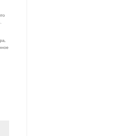
что
.
ра,
нное