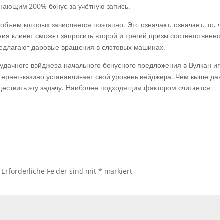
нающим 200% бонус за учётную запись.
бъем которых зачисляется поэтапно. Это означает, означает, то, 
ия клиент сможет запросить второй и третий призы соответственно
редлагают даровые вращения в слотовых машинах.
 удачного вэйджера начального бонусного предложения в Вулкан иг
нтернет-казино устанавливает свой уровень вейджера. Чем выше да
уществить эту задачу. Наиболее подходящим фактором считается
Erforderliche Felder sind mit
*
markiert