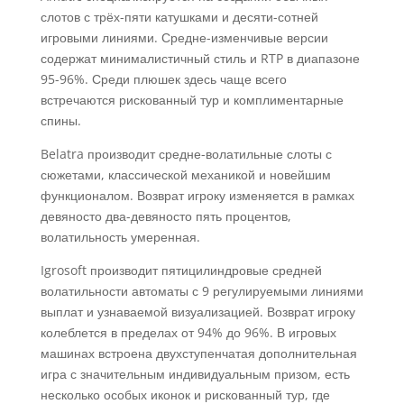
слотов с трёх-пяти катушками и десяти-сотней
игровыми линиями. Средне-изменчивые версии
содержат минималистичный стиль и RTP в диапазоне
95-96%. Среди плюшек здесь чаще всего
встречаются рискованный тур и комплиментарные
спины.
Belatra производит средне-волатильные слоты с
сюжетами, классической механикой и новейшим
функционалом. Возврат игроку изменяется в рамках
девяносто два-девяносто пять процентов,
волатильность умеренная.
Igrosoft производит пятицилиндровые средней
волатильности автоматы с 9 регулируемыми линиями
выплат и узнаваемой визуализацией. Возврат игроку
колеблется в пределах от 94% до 96%. В игровых
машинах встроена двухступенчатая дополнительная
игра с значительным индивидуальным призом, есть
несколько особых иконок и рискованный тур, где