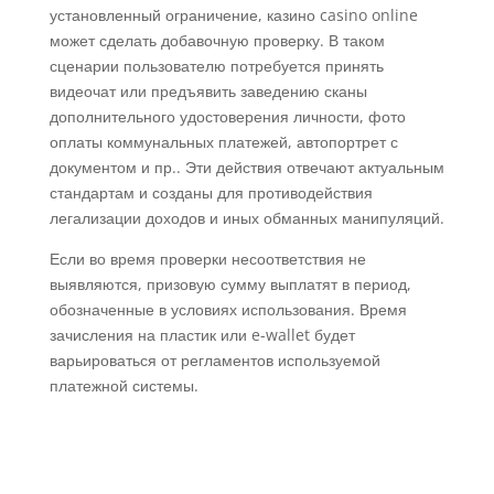
установленный ограничение, казино casino online
может сделать добавочную проверку. В таком
сценарии пользователю потребуется принять
видеочат или предъявить заведению сканы
дополнительного удостоверения личности, фото
оплаты коммунальных платежей, автопортрет с
документом и пр.. Эти действия отвечают актуальным
стандартам и созданы для противодействия
легализации доходов и иных обманных манипуляций.
Если во время проверки несоответствия не
выявляются, призовую сумму выплатят в период,
обозначенные в условиях использования. Время
зачисления на пластик или e-wallet будет
варьироваться от регламентов используемой
платежной системы.