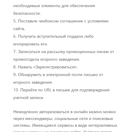
необходимые элементы для обеспечения
безопасности.
Поставьте чекбоксом соглашение с условиями
сайта.
Получить вступительный подарок либо
игнорировать его.
Записаться на рассылку промоционных писем от
промоотдела игорного заведения.
Нажать «Зарегистрироваться».
Обнаружить в электронной почте письмо от
игорного заведения.
Перейти по URL в письме для подтверждения
учетной записи.
Немедленно авторизоваться в онлайн казино можно
через мессенджеры, социальные сети и поисковые
системы. Имеющиеся сервисы в виде интерактивных
иконок указаны на основном сайте. Учётная запись