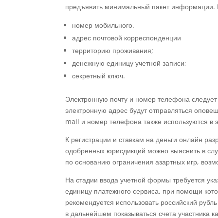
предъявить минимальный пакет информации. В
номер мобильного.
адрес почтовой корреспонденции
территорию проживания;
денежную единицу учетной записи;
секретный ключ.
Электронную почту и номер телефона следует 
электронную адрес будут отправляться оповещ
mail и номер телефона также используются в 
К регистрации и ставкам на деньги онлайн раз
одобренных юрисдикций можно выяснить в слу
по основанию ограничения азартных игр, возм
На стадии ввода учетной формы требуется ука
единицу платежного сервиса, при помощи кото
рекомендуется использовать российский рубль
в дальнейшем показываться счета участника ка