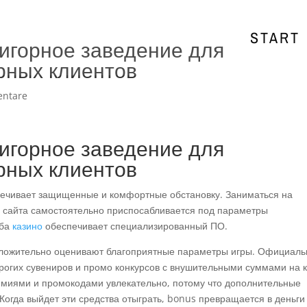
START
игорное заведение для
рных клиентов
ntare
игорное заведение для
рных клиентов
ечивает защищенные и комфортные обстановку. Заниматься на
о сайта самостоятельно приспосабливается под параметры
уба
казино
обеспечивает специализированный ПО.
положительно оценивают благоприятные параметры игры. Официал
рогих сувениров и промо конкурсов с внушительными суммами на к
ремиями и промокодами увлекательно, потому что дополнительные
Когда выйдет эти средства отыграть, bonus превращается в деньги