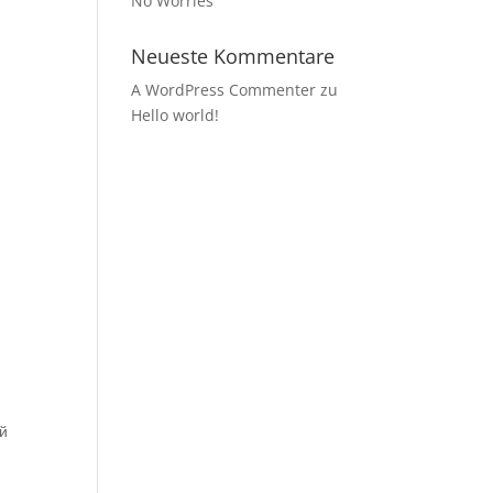
No Worries
Neueste Kommentare
A WordPress Commenter
zu
Hello world!
ой