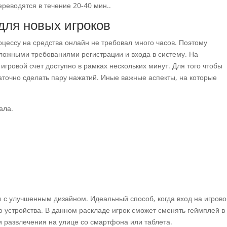
ереводятся в течение 20-40 мин..
для новых игроков
цессу на средства онлайн не требовал много часов. Поэтому
ожными требованиями регистрации и входа в систему. На
игровой счет доступно в рамках нескольких минут. Для того чтобы
таточно сделать пару нажатий. Иные важные аспекты, на которые
ала.
 с улучшенным дизайном. Идеальный способ, когда вход на игров
 устройства. В данном раскладе игрок сможет сменять геймплей в
и развлечения на улице со смартфона или таблета.