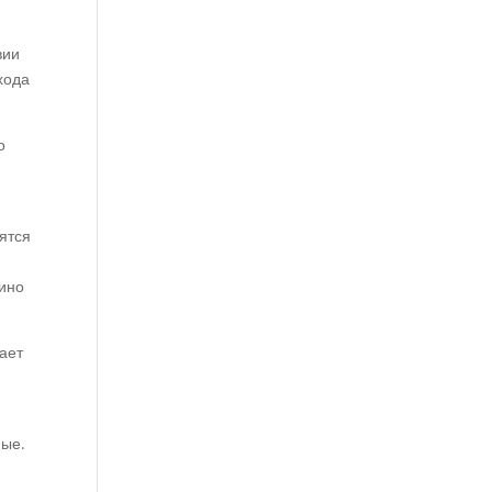
вии
хода
о
ятся
зино
ает
ные.