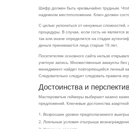
Шифр должен быть чрезвычайно трудным. Чтоб
надежном местоположении. Ключ должен состо
С целью уклониться от ненужных сложностей,
процедуры. В случае, если гость не является в
так или иначе определится на стадии аутентиф
деньги принимаются лица старше 18 лет.
Посетителям основного сайта нельзя открыват
учетную запись. Множественные аккаунты без 
менеджмент найдет повторяющийся личный каби
Следовательно следует следовать правила игр
Достоинства и перспекти
Мастеровитые геймеры выбирают казино казино
предложений. Ключевые достоинства азартно
Возросшие уровни предполагаемого выигры
Лояльные условия отыгрыша вознаграждени