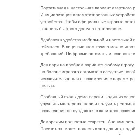
Портативная и настольная вариант азартного
Инициализация автоматизированных устройств
устройства. Чтобы официальные игровые автом
в панель быстрого доступа на телефоне.
Вдобавок к удобства мобильной и настольной 
геймплея. В лицензионном казино можно игра
требований. Цифровые автоматы и покерные с
Для пари на пробном варианте любому игроку
на баланс игрового автомата в следствие нов
исключительно для ознакомления с параметрам
нельзя.
Свободный вход к демо-версии – один из осн
улучшить мастерство пари и получить реально
развлечения не нуждаются в капиталовложени
Деморежим полностью секретен. Анонимность 
Посетитель может попасть в зал для игр, подо