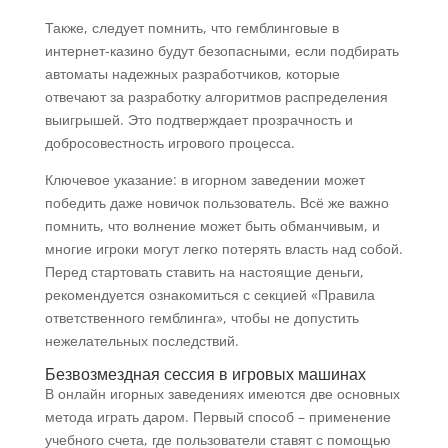
Также, следует помнить, что гемблинговые в
интернет-казино будут безопасными, если подбирать
автоматы надежных разработчиков, которые
отвечают за разработку алгоритмов распределения
выигрышей. Это подтверждает прозрачность и
добросовестность игрового процесса.
Ключевое указание: в игорном заведении может
победить даже новичок пользователь. Всё же важно
помнить, что волнение может быть обманчивым, и
многие игроки могут легко потерять власть над собой.
Перед стартовать ставить на настоящие деньги,
рекомендуется ознакомиться с секцией «Правила
ответственного гемблинга», чтобы не допустить
нежелательных последствий.
Безвозмездная сессия в игровых машинах
В онлайн игорных заведениях имеются две основных
метода играть даром. Первый способ – применение
учебного счета, где пользователи ставят с помощью