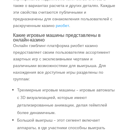
также о вариантах расчета и других деталях. Каждые
эти свойства считаются публичными и
предназначены для ознакомления пользователей с
раскрученным казино
риобет
.
Какие игровые машины представлены в
онлайн-казино
Онлайн гэмблинг-платформа риобет казино
предоставляет своим пользователям ассортимент
азартных игр с эксклюзивными чертами и
различными возможностями для выигрыша. Для
нахождения все доступные игры разделены по
группам:
Трехмерные игровые машины – игровые автоматы
с 3D визуализацией, которые имеют
детализированные анимации, делая геймплей
более динамичным.
Большой выигрыш – этот сегмент включает
аппараты, в где участники способны выиграть