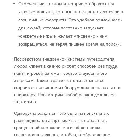
Отмеченные – в этом категории отображаются
игровые машины, которые пользователи занесли в
свои личные фавориты. Это удобная возможность
для людей, которые постоянно запускает
конкретные игры и желает мгновенно к ним
возвращаться, не теряя лишнее время на поиски.
Посредством внедренной системы путеводителя,
любой клиент в казино риобет способен без труда
найти игровой автомат, соответствующий его
запросам. Также в развлекательных местах
встраиваются системы обнаружения по названию и
оператору. Рассмотрим любой раздел детальнее
тщательно.
Однорукие бандиты – это одна из популярных
разновидностей азартных игр, в которой есть
вращающийся механизм с изображением
всевозможных иконок, и табло, отображающее