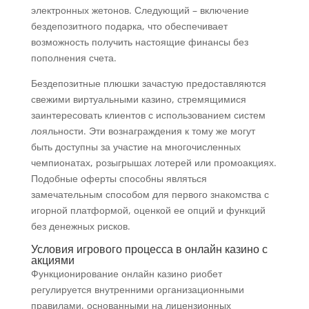
электронных жетонов. Следующий – включение
бездепозитного подарка, что обеспечивает
возможность получить настоящие финансы без
пополнения счета.
Бездепозитные плюшки зачастую предоставляются
свежими виртуальными казино, стремящимися
заинтересовать клиентов с использованием систем
лояльности. Эти вознаграждения к тому же могут
быть доступны за участие на многочисленных
чемпионатах, розыгрышах лотерей или промоакциях.
Подобные оферты способны являться
замечательным способом для первого знакомства с
игорной платформой, оценкой ее опций и функций
без денежных рисков.
Условия игрового процесса в онлайн казино с
акциями
Функционирование онлайн казино риобет
регулируется внутренними организационными
правилами, основанными на лицензионных