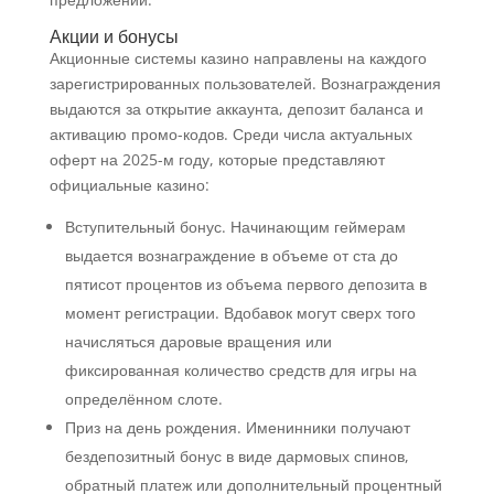
Акции и бонусы
Акционные системы казино направлены на каждого
зарегистрированных пользователей. Вознаграждения
выдаются за открытие аккаунта, депозит баланса и
активацию промо-кодов. Среди числа актуальных
оферт на 2025-м году, которые представляют
официальные казино:
Вступительный бонус. Начинающим геймерам
выдается вознаграждение в объеме от ста до
пятисот процентов из объема первого депозита в
момент регистрации. Вдобавок могут сверх того
начисляться даровые вращения или
фиксированная количество средств для игры на
определённом слоте.
Приз на день рождения. Именинники получают
бездепозитный бонус в виде дармовых спинов,
обратный платеж или дополнительный процентный