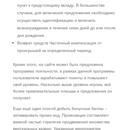
пункт к предстоящему вкладу. В большинстве
случаев, для включения предложения необходимо
осуществить идентификацию и включить
вознаграждение в течение семи дней до или после
дня рождения.
Возврат средств Частичный компенсация от
проигрышей за определенный период.
Кроме этого, на сайте может быть предложена
программа лояльности, в рамках данной программы
пользователи зарабатывают поинты и повышают
свой уровень. Насколько выше уровень игрока, всё
более привлекательные плюшки и предложения он
получает.
Еще ещё один способ добыть бонусные баллы –
активировать промо-код. Промоакции составляют
важной частью стратегии продвижения множества
виртуальных казино. Указанные мероприятия