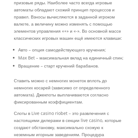
призовые ряды. Наиболее часто всегда игровые
автоматы обладают схожий принцип процессов и
правил. Взносы вычисляются в заданной игроком
валюте, а величину можно изменять с помощью
элементов управления «+» и «-». Во основной массе
классических игровых машин ещё имеются клавиши:
Авто – опция самодействующего кручения;
Max Bet – максимальная вклад на единичный спин;
Вращение – старт кручений барабанов.
Ставить можно с немногих монеток вплоть до
немногих косарей (зависимо от определенного
автомата). Джекпоты выплачиваются согласно
фиксированным коэффициентам.
Слоты в Live casino riobet – это развлечения с
настоящими дилерами в секции live casino, которые
создают обстановку, максимально схожую к
неземным игорным заведениям. Процедура