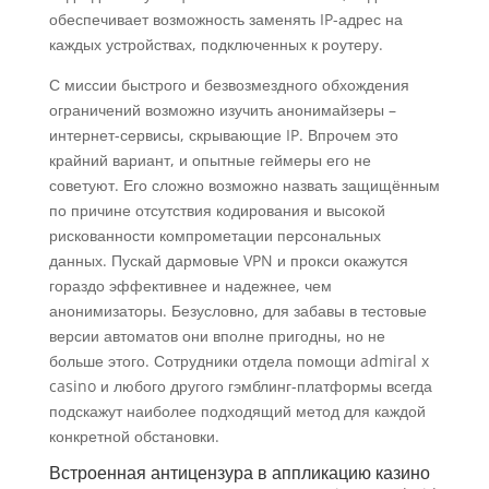
обеспечивает возможность заменять IP-адрес на
каждых устройствах, подключенных к роутеру.
С миссии быстрого и безвозмездного обхождения
ограничений возможно изучить анонимайзеры –
интернет-сервисы, скрывающие IP. Впрочем это
крайний вариант, и опытные геймеры его не
советуют. Его сложно возможно назвать защищённым
по причине отсутствия кодирования и высокой
рискованности компрометации персональных
данных. Пускай дармовые VPN и прокси окажутся
гораздо эффективнее и надежнее, чем
анонимизаторы. Безусловно, для забавы в тестовые
версии автоматов они вполне пригодны, но не
больше этого. Сотрудники отдела помощи admiral x
casino и любого другого гэмблинг-платформы всегда
подскажут наиболее подходящий метод для каждой
конкретной обстановки.
Встроенная антицензура в аппликацию казино