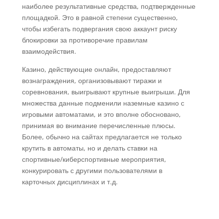
наиболее результативные средства, подтвержденные
площадкой. Это в равной степени существенно,
чтобы избегать подвергания свою аккаунт риску
блокировки за противоречие правилам
взаимодействия.
Казино, действующие онлайн, предоставляют
вознаграждения, организовывают тиражи и
соревнования, выигрывают крупные выигрыши. Для
множества данные подменили наземные казино с
игровыми автоматами, и это вполне обосновано,
принимая во внимание перечисленные плюсы.
Более, обычно на сайтах предлагается не только
крутить в автоматы, но и делать ставки на
спортивные/киберспортивные мероприятия,
конкурировать с другими пользователями в
карточных дисциплинах и т.д.