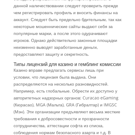
данной наличествовании следует проверить прежде
чем регистрировать профиль и вносить финансы на
аккаунт. Следует быть предельно бдительным, так как
некоторые мошеннические сайты выдают себя за
популярные марки, а после этого одурачивают
игроков. Однако действительно законные площадки
неизменно выводят заработанные деньги,
предоставляют защиту и секретность.
Типы лицензий для казино и гемблинг комиссии
Казино вправе предлагать сервисы лишь при
условии, что лицензия была выдана. Они
распределяются на несколько разновидностей.
Например, есть глобальные. Обрести их доступно у
авторитетных надзорных органов: Curacao eGaming
(Кюрасао), MGA (Мальта), GRA (Гибралтар) и IMGSC
(Мэн). Эти организации предъявляют весьма жесткие
требования к добросовестности и прозрачности
сотрудничества, аттестации софта из списка,
соблюдения нормам безопасного азарта и т.д. В