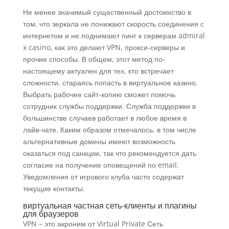
Не менее значимый существенный достоинство в
том, что зеркала не понижают скорость соединения с
интернетом и не поднимают пинг к серверам admiral
x casino, как это делают VPN, прокси-серверы и
прочие способы. В общем, этот метод по-
настоящему актуален для тех, кто встречает
сложности, стараясь попасть в виртуальное казино.
Выбрать рабочее сайт-копию сможет помочь
сотрудник службы поддержки. Служба поддержки в
большинстве случаев работает в любое время в
лайв-чате. Каким образом отмечалось, в том числе
альтернативные домены имеют возможность
оказаться под санкции, так что рекомендуется дать
согласие на получение оповещений по email.
Уведомления от игрового клуба часто содержат
текущие контакты.
виртуальная частная сеть-клиенты и плагины
для браузеров
VPN – это акроним от Virtual Private Сеть