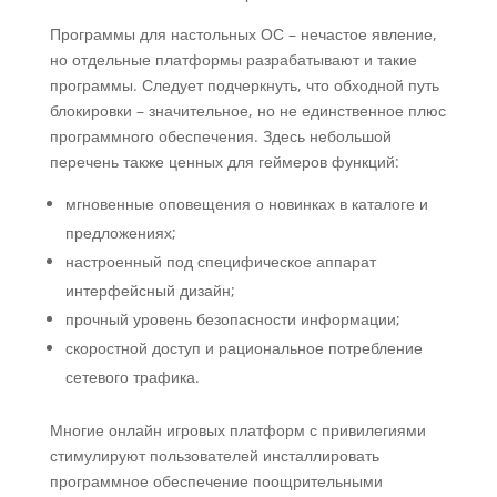
Программы для настольных ОС – нечастое явление,
но отдельные платформы разрабатывают и такие
программы. Следует подчеркнуть, что обходной путь
блокировки – значительное, но не единственное плюс
программного обеспечения. Здесь небольшой
перечень также ценных для геймеров функций:
мгновенные оповещения о новинках в каталоге и
предложениях;
настроенный под специфическое аппарат
интерфейсный дизайн;
прочный уровень безопасности информации;
скоростной доступ и рациональное потребление
сетевого трафика.
Многие онлайн игровых платформ с привилегиями
стимулируют пользователей инсталлировать
программное обеспечение поощрительными