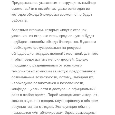
Придерживаясь указанным инструкциям, гэмблер
сможет зайти в онлайн-зал даже если один из
методов обхода блокировки временно не будет
работать.
Азартным игрокам, которые живут в странах,
узаконивших игорные игры, вряд ли нужно будет
подбирать способы обхода блокировок. В данном
необходимо фокусироваться на ресурсы
обладающие государственной лицензией, для того
чтобы предотвратить неприятностей. Однако
площадки с разрешениями от всемирных
гемблинговых комиссий зачастую предоставляют
оптимальные возможности, потому, выбирая их,
необходимо позаботиться о безопасности,
конфиденциальности и доступе на официальный
сайт в любое время. Порой менеджмент интернет-
казино выделяет специальную страницу с обзором
результативных методов. Эта функция обычно
называется «Антиблокировка». Здесь размещены