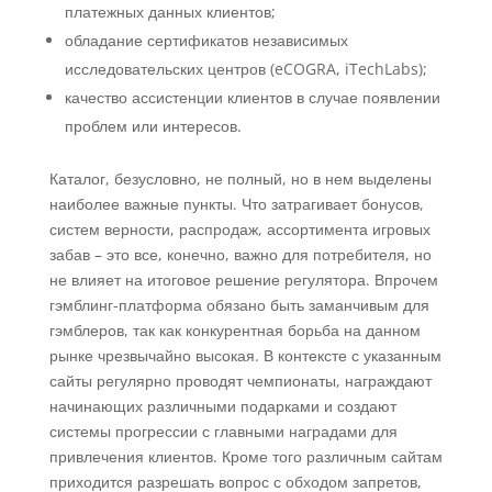
платежных данных клиентов;
обладание сертификатов независимых
исследовательских центров (eCOGRA, iTechLabs);
качество ассистенции клиентов в случае появлении
проблем или интересов.
Каталог, безусловно, не полный, но в нем выделены
наиболее важные пункты. Что затрагивает бонусов,
систем верности, распродаж, ассортимента игровых
забав – это все, конечно, важно для потребителя, но
не влияет на итоговое решение регулятора. Впрочем
гэмблинг-платформа обязано быть заманчивым для
гэмблеров, так как конкурентная борьба на данном
рынке чрезвычайно высокая. В контексте с указанным
сайты регулярно проводят чемпионаты, награждают
начинающих различными подарками и создают
системы прогрессии с главными наградами для
привлечения клиентов. Кроме того различным сайтам
приходится разрешать вопрос с обходом запретов,