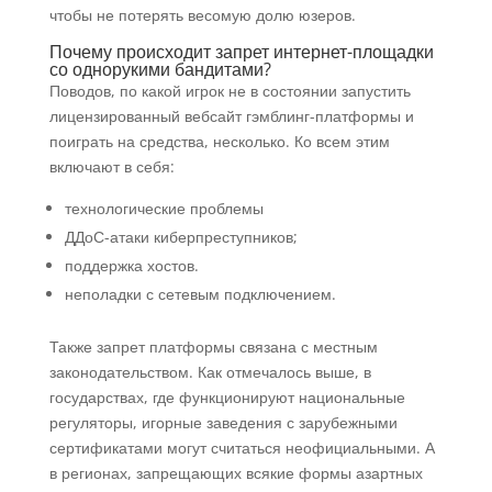
чтобы не потерять весомую долю юзеров.
Почему происходит запрет интернет-площадки
со однорукими бандитами?
Поводов, по какой игрок не в состоянии запустить
лицензированный вебсайт гэмблинг-платформы и
поиграть на средства, несколько. Ко всем этим
включают в себя:
технологические проблемы
ДДоС-атаки киберпреступников;
поддержка хостов.
неполадки с сетевым подключением.
Также запрет платформы связана с местным
законодательством. Как отмечалось выше, в
государствах, где функционируют национальные
регуляторы, игорные заведения с зарубежными
сертификатами могут считаться неофициальными. А
в регионах, запрещающих всякие формы азартных