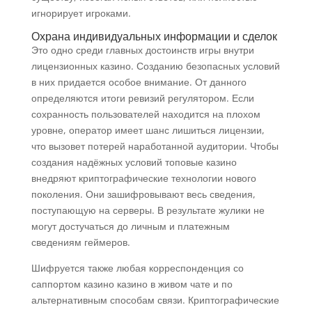
игнорирует игроками.
Охрана индивидуальных информации и сделок
Это одно среди главных достоинств игры внутри
лицензионных казино. Созданию безопасных условий
в них придается особое внимание. От данного
определяются итоги ревизий регулятором. Если
сохранность пользователей находится на плохом
уровне, оператор имеет шанс лишиться лицензии,
что вызовет потерей наработанной аудитории. Чтобы
создания надёжных условий топовые казино
внедряют криптографические технологии нового
поколения. Они зашифровывают весь сведения,
поступающую на серверы. В результате жулики не
могут достучаться до личным и платежным
сведениям геймеров.
Шифруется также любая корреспонденция со
саппортом казино казино в живом чате и по
альтернативным способам связи. Криптографические