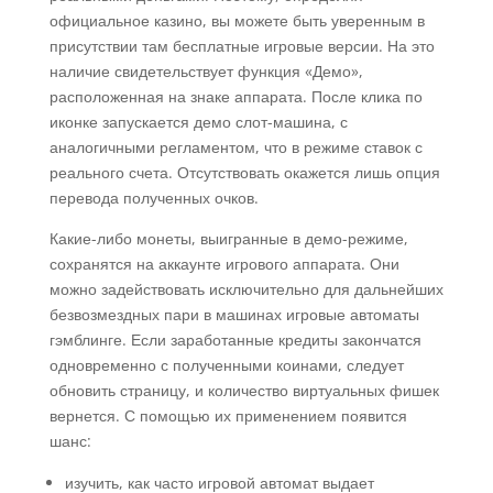
официальное казино, вы можете быть уверенным в
присутствии там бесплатные игровые версии. На это
наличие свидетельствует функция «Демо»,
расположенная на знаке аппарата. После клика по
иконке запускается демо слот-машина, с
аналогичными регламентом, что в режиме ставок с
реального счета. Отсутствовать окажется лишь опция
перевода полученных очков.
Какие-либо монеты, выигранные в демо-режиме,
сохранятся на аккаунте игрового аппарата. Они
можно задействовать исключительно для дальнейших
безвозмездных пари в машинах игровые автоматы
гэмблинге. Если заработанные кредиты закончатся
одновременно с полученными коинами, следует
обновить страницу, и количество виртуальных фишек
вернется. С помощью их применением появится
шанс:
изучить, как часто игровой автомат выдает