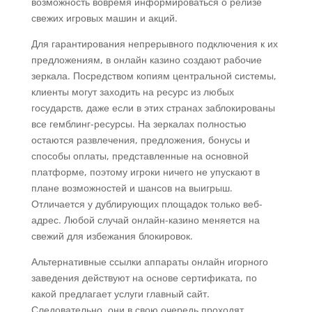
возможность вовремя информироваться о релизе
свежих игровых машин и акций.
Для гарантирования непрерывного подключения к их
предложениям, в онлайн казино создают рабочие
зеркала. Посредством копиям центральной системы,
клиенты могут заходить на ресурс из любых
государств, даже если в этих странах заблокированы
все гемблинг-ресурсы. На зеркалах полностью
остаются развлечения, предложения, бонусы и
способы оплаты, представленные на основной
платформе, поэтому игроки ничего не упускают в
плане возможностей и шансов на выигрыш.
Отличается у дублирующих площадок только веб-
адрес. Любой случай онлайн-казино меняется на
свежий для избежания блокировок.
Альтернативные ссылки аппараты онлайн игорного
заведения действуют на основе сертификата, по
какой предлагает услуги главный сайт.
Следовательно, они в свою очередь проходят