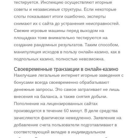
тестируется. Инспекцию осуществляют игорные
советы и независимые структуры. Если некоторые
слоты показывают итоги ошибочно, эксперты
снимают их с сайта до устранения неисправностей.
Свежие игровые машины перед выходом на
площадках тоже внимательно тестируются на
создание рандомных результатов. Таким способом,
манипуляция исходов в пользу онлайн-казино, как в
подпольных казино, полностью невозможна.
Своевременные транзакции в онлайн-казино
Наилучшие легальные интернет игорные заведения с
бонусами всегда своевременно обрабатывают
денежные запросы. Это самое затрагивает не лишь
внесения на баланса, а также снятия добычи.
Пополнение на лицензированных сайтах
производится в течение 60 минут. В деле средства
зачисляются фактически немедленно. Заявление на
добавление счета пользователи подготавливают в
соответствующей вкладке в индивидуальном