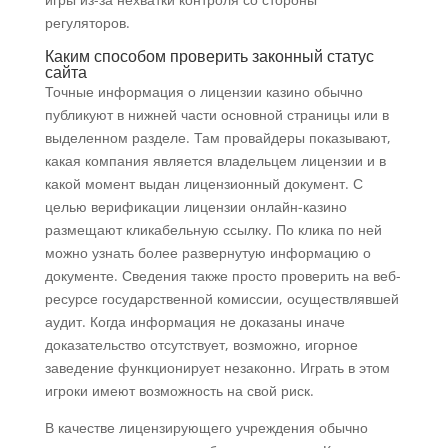
регуляторов.
Каким способом проверить законный статус
сайта
Точные информация о лицензии казино обычно
публикуют в нижней части основной страницы или в
выделенном разделе. Там провайдеры показывают,
какая компания является владельцем лицензии и в
какой момент выдан лицензионный документ. С
целью верификации лицензии онлайн-казино
размещают кликабельную ссылку. По клика по ней
можно узнать более развернутую информацию о
документе. Сведения также просто проверить на веб-
ресурсе государственной комиссии, осуществлявшей
аудит. Когда информация не доказаны иначе
доказательство отсутствует, возможно, игорное
заведение функционирует незаконно. Играть в этом
игроки имеют возможность на свой риск.
В качестве лицензирующего учреждения обычно