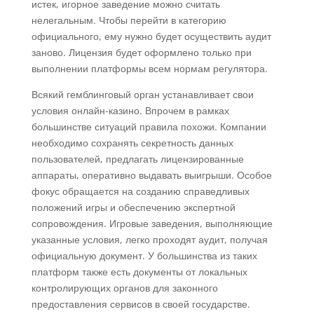
истек, игорное заведение можно считать
нелегальным. Чтобы перейти в категорию
официального, ему нужно будет осуществить аудит
заново. Лицензия будет оформлено только при
выполнении платформы всем нормам регулятора.
Всякий гемблинговый орган устанавливает свои
условия онлайн-казино. Впрочем в рамках
большинстве ситуаций правила похожи. Компании
необходимо сохранять секретность данных
пользователей, предлагать лицензированные
аппараты, оперативно выдавать выигрыши. Особое
фокус обращается на созданию справедливых
положений игры и обеспечению экспертной
сопровождения. Игровые заведения, выполняющие
указанные условия, легко проходят аудит, получая
официальную документ. У большинства из таких
платформ также есть документы от локальных
контролирующих органов для законного
предоставления сервисов в своей государстве.