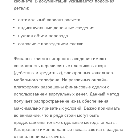
кабинете. В документации указывается подобная
детали:
оптимальный вариант расчета
индивидуальные денежные сведения
нужная объем перевода
согласие с проведением сделки.
Финансы клиенты игорного заведения имеют
возможность перечислять с пластиковых карт
(дебетных и кредитных), электронных кошельков,
мобильного телефона. На различных онлайн-
платформах разрешены финансовые сделки с
использованием виртуальных денег. Данный метод
получает распространение из-за обеспечения
максимально приватных условий. Важно принимать
во внимание, что в ряде стран могут быть
предоставлены только отдельные методы оплаты.
Как правило именно данные показываются в разделе
с пополнением аккаунта.