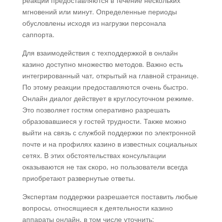
реакции предоставляются в течение нескольких
мгновений или минут. Определенные периоды
обусловлены исходя из нагрузки персонала
саппорта.
Для взаимодействия с техподдержкой в онлайн
казино доступно множество методов. Важно есть
интегрированный чат, открытый на главной странице.
По этому реакции предоставляются очень быстро.
Онлайн диалог действует в круглосуточном режиме.
Это позволяет гостям оперативно разрешать
образовавшиеся у гостей трудности. Также можно
выйти на связь с службой поддержки по электронной
почте и на профилях казино в известных социальных
сетях. В этих обстоятельствах консультации
оказываются не так скоро, но пользователи всегда
приобретают развернутые ответы.
Экспертам поддержки разрешается поставить любые
вопросы, относящиеся к деятельности казино
аппараты онлайн, в том числе уточнить: