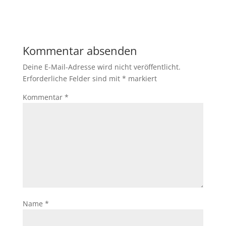
Kommentar absenden
Deine E-Mail-Adresse wird nicht veröffentlicht.
Erforderliche Felder sind mit
*
markiert
Kommentar
*
Name
*