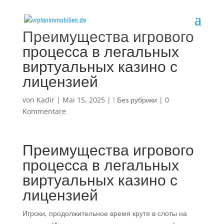
Преимущества игрового
процесса в легальных
виртуальных казино с
лицензией
von
Kadir
|
Mai 15, 2025
|
! Без рубрики
|
0
Kommentare
Преимущества игрового
процесса в легальных
виртуальных казино с
лицензией
Игроки, продолжительное время крутя в слоты на