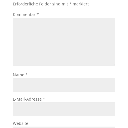
Erforderliche Felder sind mit
*
markiert
Kommentar
*
Name
*
E-Mail-Adresse
*
Website