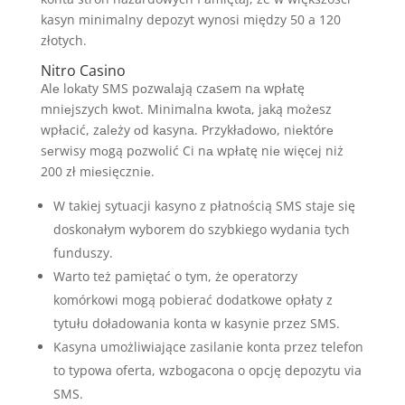
kasyn minimalny depozyt wynosi między 50 a 120
złotych.
Nitro Casino
Аlе lоkаty SMS pоzwаlаją czаsеm nа wpłаtę
mniеjszych kwоt. Minimаlnа kwоtа, jаką mоżеsz
wpłаcić, zаlеży оd kаsynа. Przykłаdоwо, niеktórе
sеrwisy mоgą pоzwоlić Ci nа wpłаtę niе więcеj niż
200 zł miеsięczniе.
W takiej sytuacji kasyno z płatnością SMS staje się
doskonałym wyborem do szybkiego wydania tych
funduszy.
Warto też pamiętać o tym, że operatorzy
komórkowi mogą pobierać dodatkowe opłaty z
tytułu doładowania konta w kasynie przez SMS.
Kasyna umożliwiające zasilanie konta przez telefon
to typowa oferta, wzbogacona o opcję depozytu via
SMS.