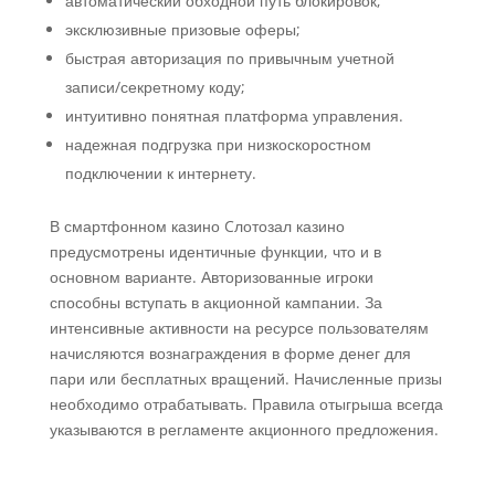
автоматический обходной путь блокировок;
эксклюзивные призовые оферы;
быстрая авторизация по привычным учетной
записи/секретному коду;
интуитивно понятная платформа управления.
надежная подгрузка при низкоскоростном
подключении к интернету.
В смартфонном казино Cлотозал казино
предусмотрены идентичные функции, что и в
основном варианте. Авторизованные игроки
способны вступать в акционной кампании. За
интенсивные активности на ресурсе пользователям
начисляются вознаграждения в форме денег для
пари или бесплатных вращений. Начисленные призы
необходимо отрабатывать. Правила отыгрыша всегда
указываются в регламенте акционного предложения.