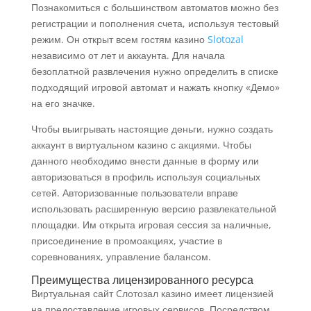
Познакомиться с большинством автоматов можно без
регистрации и пополнения счета, используя тестовый
режим. Он открыт всем гостям казино
Slotozal
независимо от лет и аккаунта. Для начала
безоплатной развлечения нужно определить в списке
подходящий игровой автомат и нажать кнопку «Демо»
на его значке.
Чтобы выигрывать настоящие деньги, нужно создать
аккаунт в виртуальном казино с акциями. Чтобы
данного необходимо внести данные в форму или
авторизоваться в профиль используя социальных
сетей. Авторизованные пользователи вправе
использовать расширенную версию развлекательной
площадки. Им открыта игровая сессия за наличные,
присоединение в промоакциях, участие в
соревнованиях, управление балансом.
Преимущества лицензированного ресурса
Виртуальная сайт Cлотозал казино имеет лицензией
на предоставление игровых сервисов. Посредством