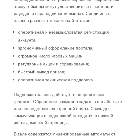
этому геймеры могут удостовериться в честности
раундов и справедливости выплат. Среди иных
плюсов развлекательного сайта такие:
оперативная и незамысловатая регистрация
аккаунта;
эргономичный оформление портала;
огромное число игровых машин
регулярные акции и соревнования;
быстрый вывод призов;
оперативная техническая поддержка.
Поддержка казино действует в непрерывном
графике. Обращение возможно задать в онлайн-чате
или посредством электронной почты. Связь для
коммуникации с поддержкой находятся в нижней
части домашней страницы.
В зале содержатся лицензированные автоматы от