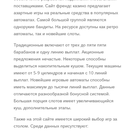
поставщиками. Сайт френдс казино предлагает
азартные игры на реальные средства в популярных
автоматах. Самой большой группой являются
однорукие бандиты. На ресурсе доступны как ретро
автоматы, так и новейшие слоты.
Традиционные включают от трех до пяти пяти
барабанов и одну линию выплат. Акционные
предложения нечастые. Некоторые способны
выделиться накопительным кушом. Текущие машины
имеют от 5-9 цилиндров и начиная с 10 линий
выплат. Новейшие игровые автоматы способны
иметь максимум до тысячи линий выплат. Данные
отличаются разнообразной бонусной системой.
Большая порция слотов имеет увеличивающийся
куш, дополнительные этапы.
Также на этой сайте имеется широкий выбор игр за
столом. Среди данных присутствуют: