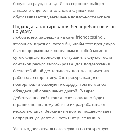
бонусные раунды и т.д. Из-за верности выбора
аппарата с дополнительными функциями
обуславливается увеличение возможности успеха.
Подходы гарантирования бесперебойной игры
на удачу
Любой юзер, зашедший на сайт friendscasino с
желанием играться, хотел бы, чтобы этот процедура
был непрерывным и доступным в любой момент
суток. Однако происходят ситуации, в случае, если
основной ресурс заблокирован. Для поддержания
бесперебойной деятельности портала применяют
рабочее альтернативу. Этот ресурс всецело
повторяющий базовую площадку, тем не менее
обладающий совершенно другой IP-адрес.
Действующее сайт-копия тоже возможно будет
ограничено, поэтому обычно их разрабатывают
несколько штук. Зеркальный портал поддерживает
непрерывную деятельность интернет-казино.
Узнать адрес актуального зеркала на конкретную