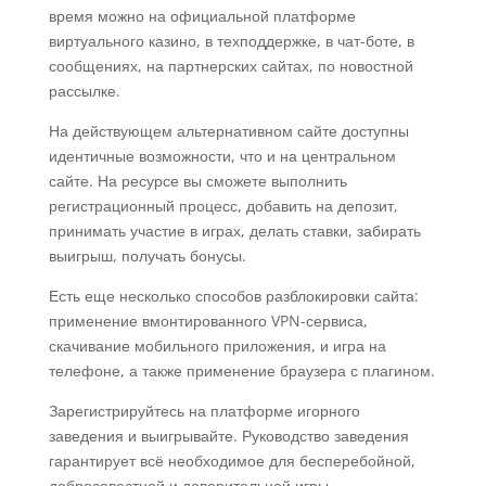
время можно на официальной платформе
виртуального казино, в техподдержке, в чат-боте, в
сообщениях, на партнерских сайтах, по новостной
рассылке.
На действующем альтернативном сайте доступны
идентичные возможности, что и на центральном
сайте. На ресурсе вы сможете выполнить
регистрационный процесс, добавить на депозит,
принимать участие в играх, делать ставки, забирать
выигрыш, получать бонусы.
Есть еще несколько способов разблокировки сайта:
применение вмонтированного VPN-сервиса,
скачивание мобильного приложения, и игра на
телефоне, а также применение браузера с плагином.
Зарегистрируйтесь на платформе игорного
заведения и выигрывайте. Руководство заведения
гарантирует всё необходимое для бесперебойной,
добросовестной и доверительной игры.