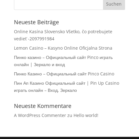
Neueste Beiträge
Online Kasína Slovensko Všetko, čo potrebujete
vedieť -2097991984
Lemon Casino – Kasyno Online Oficjalna Strona
Пинко казино – Официальный сайт Pinco играть
онлайн | Зеркало и вход
Пинко Казино – Официальный сайт Pinco Casino
Пин Ап Казино Официальный сайт | Pin Up Casino
играть онлайн – Вход, Зеркало
Neueste Kommentare
A WordPress Commenter
zu
Hello world!