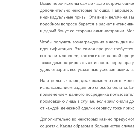
Выше перечислены самые часто встречающиеся
дополнительно некоторые плюшки. Например, 
индивидуальные призы. Эти вид и величина з
подобном вопросе берется в расчет интенсивно
щедрый бонус со стороны администрации. Мог
Чтобы получить вознаграждения в честь дня а
идентификацию. Эта самая процесс требуется
выполнить заранее, так как итоги данной проц
также демонстрировать активность перед праз
удовлетворить все указанные условия акции, 
На отдельных площадках возможно взять моне
использованием заданного способа оплаты. Ег
применением данного посредника пользовател
промоакцию лишь в случае, если заключили д
от каждой денежной сделки сервису тоже прих
Дополнительно во некоторых казино предусмо
соцсетях. Каким образом в большинстве случае