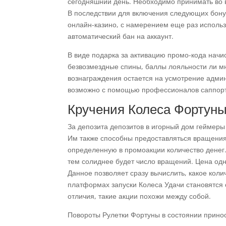
сегодняшний день. Необходимо принимать во в
В последствии для включения следующих бонус
онлайн-казино, с намерением еще раз использ
автоматический бан на аккаунт.
В виде подарка за активацию промо-кода нач
безвозмездные спины, баллы лояльности ли 
вознаграждения остается на усмотрение админ
возможно с помощью профессионалов саппорт
Кручения Колеса Фортун
За депозита депозитов в игорный дом геймер
Им также способны предоставляться вращения 
определенную в промоакции количество денег.
тем солиднее будет число вращений. Цена одн
Данное позволяет сразу вычислить, какое коли
платформах запуски Колеса Удачи становятся 
отличия, такие акции похожи между собой.
Повороты Рулетки Фортуны в состоянии прино