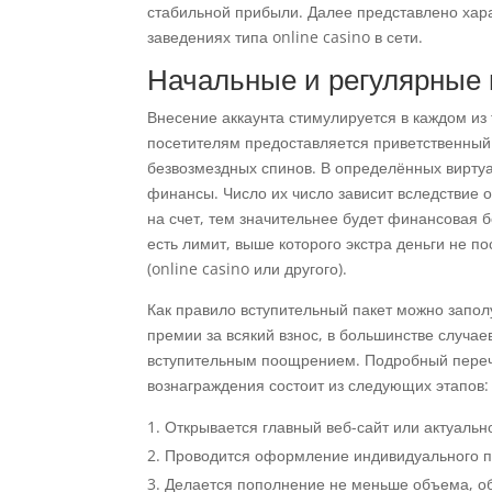
стабильной прибыли. Далее представлено хара
заведениях типа online casino в сети.
Начальные и регулярные 
Внесение аккаунта стимулируется в каждом и
посетителям предоставляется приветственный 
безвозмездных спинов. В определённых вирту
финансы. Число их число зависит вследствие 
на счет, тем значительнее будет финансовая б
есть лимит, выше которого экстра деньги не 
(online casino или другого).
Как правило вступительный пакет можно запол
премии за всякий взнос, в большинстве случае
вступительным поощрением. Подробный переч
вознаграждения состоит из следующих этапов:
Открывается главный веб-сайт или актуальн
Проводится оформление индивидуального 
Делается пополнение не меньше объема, о