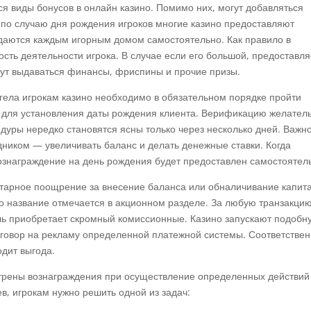
 виды бонусов в онлайн казино. Помимо них, могут добавляться
по случаю дня рождения игроков многие казино предоставляют
адаются каждым игорным домом самостоятельно. Как правило в
сть деятельности игрока. В случае если его большой, предоставля
ут выдаваться финансы, фриспины и прочие призы.
нгела игрокам казино необходимо в обязательном порядке пройти
 для установления даты рождения клиента. Верификацию желател
едуры нередко становятся ясны только через несколько дней. Важн
дником — увеличивать баланс и делать денежные ставки. Когда
вознаграждение на день рождения будет предоставлен самостоятел
тарное поощрение за внесение баланса или обналичивание капита
о название отмечается в акционном разделе. За любую транзакцию
ь приобретает скромный комиссионные. Казино запускают подобн
оговор на рекламу определенной платежной системы. Соответствен
одит выгода.
трены вознаграждения при осуществление определенных действий
в, игрокам нужно решить одной из задач: