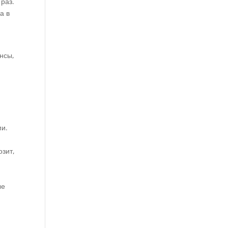
раз.
а в
нсы,
ми.
озит,
ые