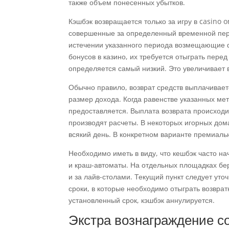
также объем понесенных убытков.
Кэшбэк возвращается только за игру в casino 
совершенные за определенный временной пери
истечении указанного периода возмещающие ф
бонусов в казино, их требуется отыграть пере
определяется самый низкий. Это увеличивает 
Обычно правило, возврат средств выплачиваетс
размер дохода. Когда равенстве указанных ме
предоставляется. Выплата возврата происходи
производят расчеты. В некоторых игорных дома
всякий день. В конкретном варианте премиаль
Необходимо иметь в виду, что кешбэк часто на
и краш-автоматы. На отдельных площадках бер
и за лайв-столами. Текущий пункт следует ут
сроки, в которые необходимо отыграть возвратн
установленный срок, кэшбэк аннулируется.
Экстра вознаграждение с