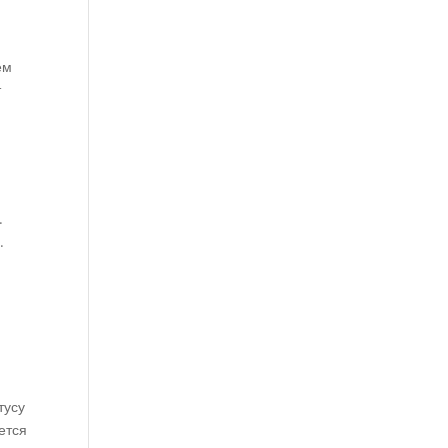
ем
т
.
.
тусу
ется