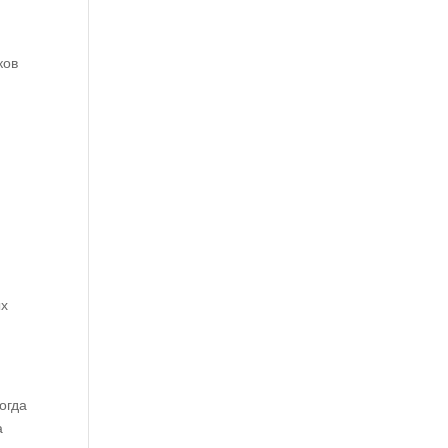
ков
ых
огда
а