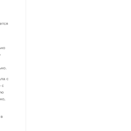
ется
ьно
о
ьно.
ла с
 с
ую
но,
 в