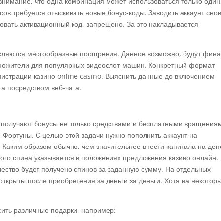
нимание, что одна комбинация может использоваться только один 
ов требуется отыскивать новые бонус-коды. Заводить аккаунт снов
овать активационный код, запрещено. За это накладывается
исляются многообразные поощрения. Данное возможно, будут фина
множители для популярных видеослот-машин. Конкретный формат
истрации казино online casino. Выяснить данные до включением
а посредством веб-чата.
ы
ы получают бонусы не только средствами и бесплатными вращения
Фортуны. С целью этой задачи нужно пополнить аккаунт на
 Каким образом обычно, чем значительнее внести капитала на деп
ого спина указывается в положениях предложения казино онлайн.
чество будет получено спинов за заданную сумму. На отдельных
открыты после приобретения за деньги за деньги. Хотя на некотор
сить различные подарки, например: