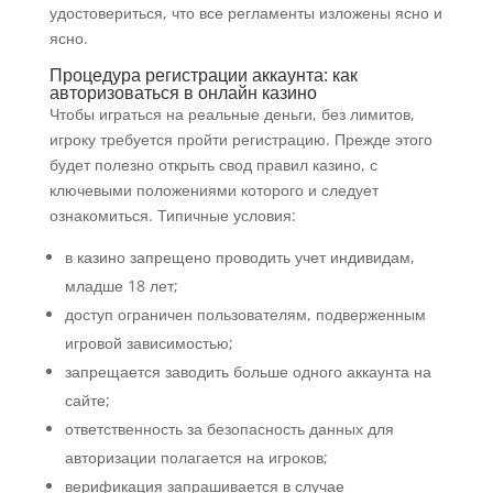
удостовериться, что все регламенты изложены ясно и
ясно.
Процедура регистрации аккаунта: как
авторизоваться в онлайн казино
Чтобы играться на реальные деньги, без лимитов,
игроку требуется пройти регистрацию. Прежде этого
будет полезно открыть свод правил казино, с
ключевыми положениями которого и следует
ознакомиться. Типичные условия:
в казино запрещено проводить учет индивидам,
младше 18 лет;
доступ ограничен пользователям, подверженным
игровой зависимостью;
запрещается заводить больше одного аккаунта на
сайте;
ответственность за безопасность данных для
авторизации полагается на игроков;
верификация запрашивается в случае