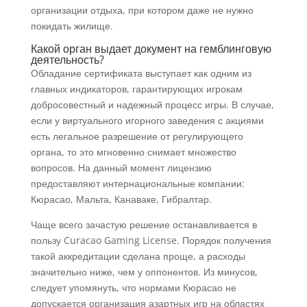
организации отдыха, при котором даже не нужно
покидать жилище.
Какой орган выдает документ на гемблинговую
деятельность?
Обладание сертификата выступает как одним из
главных индикаторов, гарантирующих игрокам
добросовестный и надежный процесс игры. В случае,
если у виртуального игорного заведения с акциями
есть легальное разрешение от регулирующего
органа, то это мгновенно снимает множество
вопросов. На данный момент лицензию
предоставляют интернациональные компании:
Кюрасао, Мальта, Канаваке, Гибралтар.
Чаще всего зачастую решение останавливается в
пользу Curacao Gaming License. Порядок получения
такой аккредитации сделана проще, а расходы
значительно ниже, чем у оппонентов. Из минусов,
следует упомянуть, что нормами Кюрасао не
допускается организация азартных игр на областях