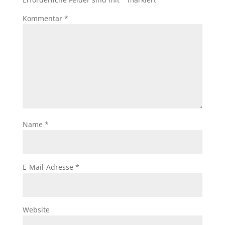
Kommentar
*
Name
*
E-Mail-Adresse
*
Website