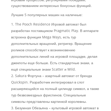
существованием интересных бонусных функций.
Лучшие 5 популярных машин на наличные:
The Pooch Residence Игровой автомат был
разработан поставщиком Pragmatic Play. В аппарате
встроена функция Mega Ways, есть тур
дополнительных вращений, ретригер. Вращение
роликов способствует к возникновению
дополнительных линий на игровой площадке, делая
джекпоты еще больше. Есть стандартные знаки, а
ещё специальные знаки Scatter и Wild.
Sakura Фортуна – азартный автомат от бренда
Quickspin. Разработчик интегрировал в слот
расширяющийся на полный цилиндр символ, а также
тур безвозмездных фриспинов. Специальные
символы представлены картинкой королевны.
Безумная Обезьяна – культовый игровой автомат в