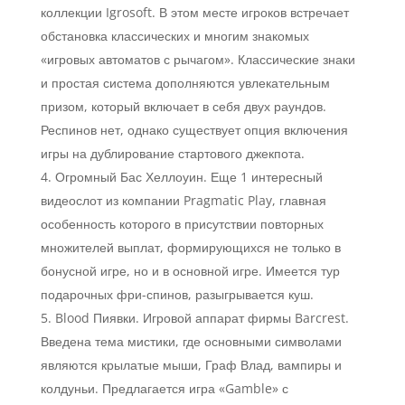
коллекции Igrosoft. В этом месте игроков встречает
обстановка классических и многим знакомых
«игровых автоматов с рычагом». Классические знаки
и простая система дополняются увлекательным
призом, который включает в себя двух раундов.
Респинов нет, однако существует опция включения
игры на дублирование стартового джекпота.
Огромный Бас Хеллоуин. Еще 1 интересный
видеослот из компании Pragmatic Play, главная
особенность которого в присутствии повторных
множителей выплат, формирующихся не только в
бонусной игре, но и в основной игре. Имеется тур
подарочных фри-спинов, разыгрывается куш.
Blood Пиявки. Игровой аппарат фирмы Barcrest.
Введена тема мистики, где основными символами
являются крылатые мыши, Граф Влад, вампиры и
колдуньи. Предлагается игра «Gamble» с