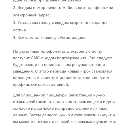
Вводим номер личного мобильного телефона или
электронный адрес.
Указываем графу с вводом секретного кода для
логина.
Кликаем на клавишу «Регистрация».
На указанный телефон или электронную почту
поступит СМС с кодом подтверждения. Это следует
будет ввести на официальном ресурсе игорного
заведения. С этого периода новый игрок становятся
полноценным клиентом игорного заведения, а его
профиль считается активной.
Для упрощенной процедуры регистрации нужно
открыть сайт казино, нажать на значок соцсети и дать
согласие на согласие на предоставление личных
данных. Затем данного нужно активировать аккаунт и
вы можете пользоваться всей ключевыми функциями.