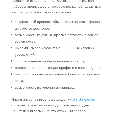
различных стран планеты. Высокий спрос вызван
набором преимуществ, которые нельзя обнаружить в
настоящих игровых домах и салонах.
комфортный процесс гейминга как на смартфонов,
а также со десктопов;
возможность крутить в игровые автоматы в всякое
время суток.
широкий выбор игровых машин и иных игровых
увеселений;
сопровождение пробной варианта слотов;
оперативная регистрация профиля и снятие денег;
многочисленные промоакции и бонусы за простые
шаги;
возможность включения в турнирах.
Игра в интернет игорном заведении
starda casino
обладает всевозможными достоинствами. Для
ценителей игровых игр это отличный способ