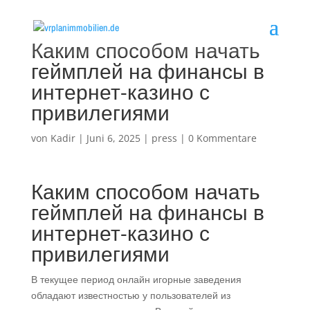
Каким способом начать
геймплей на финансы в
интернет-казино с
привилегиями
von
Kadir
|
Juni 6, 2025
|
press
|
0 Kommentare
Каким способом начать
геймплей на финансы в
интернет-казино с
привилегиями
В текущее период онлайн игорные заведения
обладают известностью у пользователей из