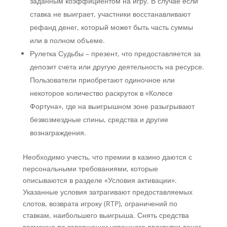
заданным коэффициентом на игру. В случае если
ставка не выиграет, участники восстанавливают
рефанд денег, который может быть часть суммы
или в полном объеме.
Рулетка Судьбы – презент, что предоставляется за
депозит счета или другую деятельность на ресурсе.
Пользователи приобретают одиночное или
некоторое количество раскруток в «Колесе
Фортуна», где на выигрышном зоне разыгрывают
безвозмездные спины, средства и другие
вознаграждения.
Необходимо учесть, что премии в казино даются с
персональными требованиями, которые
описываются в разделе «Условия активации».
Указанные условия затрагивают предоставляемых
слотов, возврата игроку (RTP), ограничений по
ставкам, наибольшего выигрыша. Снять средства
возможно по завершении успешного прокрутки денег,