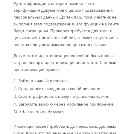
Аутентификация в интернет казино – это
верификация документов с целью подтверждения
персональных данных. До тех пор, пока участник не
выполнит этап подтверждения, его функции на сайте
будут сокращены. Проверка требуется для того, с
целью клиент доказал свой лет, а также отсутствие в
реестрах лиц, которым запрещен вход в казино.
Документом идентификации способно быть права,
загранпаспорт, идентификационная карта. С целью
идентификации нужно:
Зайти в личный профиль.
Предоставить сведения о своей личности.
Сфотографировать папку по условиям казино.
Загрузить версию через мобильное приложение
Starda casino ли браузер.
Инспекция может требовать до нескольких деловых
суток. Когда это лицензионное гэмблинг-платформа,