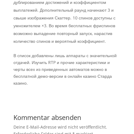
дублированием достижений и коэффициентом
выплатежей. Дополнительный раунд начинают 3 и
свыше изображения Скаттер. 10 спинов доступны с
умножителем ×3. Во время бесплатных фриспинов
возможно выпадение повторный запуск, нарастив
количество спинов и вероятный коэффициент.
В список добавлены лишь аппараты с значительной
отдачей. Изучить RTP и прочие характеристики и
черты всех из приведенных автоматов можно в
бесплатной демо-версии в онлайн казино Старда
казино.
Kommentar absenden
Deine E-Mail-Adresse wird nicht veröffentlicht.
Erforderliche Felder sind mit
*
markiert