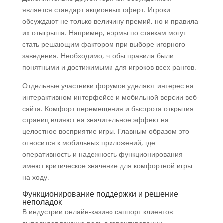
является стандарт акционных оферт. Игроки
обсуждают не только величину премий, но и правила
их отыгрыша. Например, нормы по ставкам могут
стать решающим фактором при выборе игорного
заведения. Необходимо, чтобы правила были
понятными и достижимыми для игроков всех рангов.
Отдельные участники форумов уделяют интерес на
интерактивном интерфейсе и мобильной версии веб-
сайта. Комфорт перемещения и быстрота открытия
страниц влияют на значительное эффект на
целостное восприятие игры. Главным образом это
относится к мобильных приложений, где
оперативность и надежность функционирования
имеют критическое значение для комфортной игры
на ходу.
Функционирование поддержки и решение
неполадок
В индустрии онлайн-казино саппорт клиентов
выполняет важную роль в гарантировании