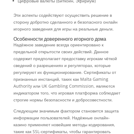
Цифровые валюты (Биткойн, Эфириум)
Эти аспекты содействуют осуществить решение в
сторону добротно сделанного и безопасного онлайн
игорного заведения для игры на реальные деньги.
Особенности доверенного игорного дома
Надёжное заведение всегда ориентировано к
предельной открытости своих действий. Данное
содержит предполагает предоставку игрокам чёткой
сведений о разрешениях и регуляторах, которые
регулируют их функционирование. Сертификаты от
признанных инстанций, таких как Malta Gaming
Authority или UK Gambling Commission, являются
индикатором того, что игровая платформа соблюдает
строгие нормы безопасности и добросовестности.
Следующим значимым фактором становится защита
информации пользователей. Надёжные онлайн-
казино применяют новейшие методы кодирования,
такие как SSL-сертификаты, чтобы гарантировать