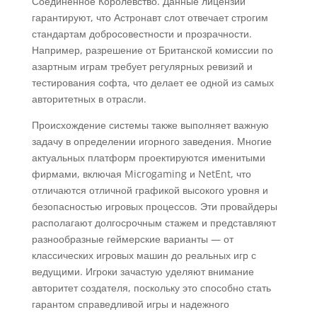
Соединенное Королевство. Данные лицензии
гарантируют, что Астронавт слот отвечает строгим
стандартам добросовестности и прозрачности.
Например, разрешение от Британской комиссии по
азартным играм требует регулярных ревизий и
тестирования софта, что делает ее одной из самых
авторитетных в отрасли.
Происхождение системы также выполняет важную
задачу в определении игорного заведения. Многие
актуальных платформ проектируются именитыми
фирмами, включая Microgaming и NetEnt, что
отличаются отличной графикой высокого уровня и
безопасностью игровых процессов. Эти провайдеры
располагают долгосрочным стажем и представляют
разнообразные геймерские варианты — от
классических игровых машин до реальных игр с
ведущими. Игроки зачастую уделяют внимание
авторитет создателя, поскольку это способно стать
гарантом справедливой игры и надежного