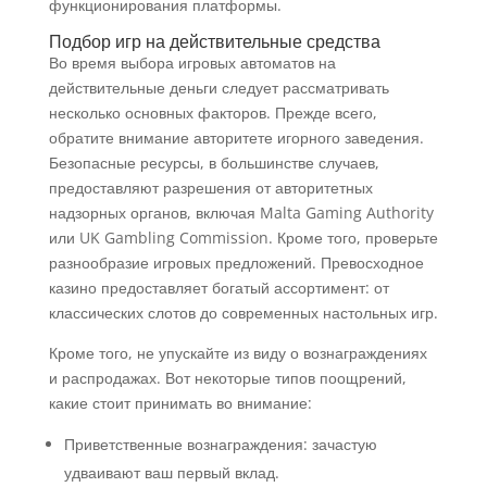
функционирования платформы.
Подбор игр на действительные средства
Во время выбора игровых автоматов на
действительные деньги следует рассматривать
несколько основных факторов. Прежде всего,
обратите внимание авторитете игорного заведения.
Безопасные ресурсы, в большинстве случаев,
предоставляют разрешения от авторитетных
надзорных органов, включая Malta Gaming Authority
или UK Gambling Commission. Кроме того, проверьте
разнообразие игровых предложений. Превосходное
казино предоставляет богатый ассортимент: от
классических слотов до современных настольных игр.
Кроме того, не упускайте из виду о вознаграждениях
и распродажах. Вот некоторые типов поощрений,
какие стоит принимать во внимание:
Приветственные вознаграждения: зачастую
удваивают ваш первый вклад.