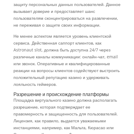
защиту персональных данных пользователей. Данное
вызывает доверие и предоставляет шанс
пользователям сконцентрироваться на развлечении,
не переживая о защите своих информации.
Не менее аспектом является уровень клиентской
сервиса. Действенная саппорт клиентов, как
Astronaut slot, должна быть доступна 24/7 через
различные каналы коммуникации: онлайн-чат, email
или звонок. Оперативные и квалифицированные
реакции на вопросы клиентов содействуют выстроить
положительный репутацию казино и удерживать
лояльность геймеров.
Разрешение и происхождение платформы
Площадка виртуального казино должна располагать
разрешение, которая подтверждает ее
правомерность и защищенность для пользователей.
Лицензия, как правило, выдается уважаемыми
инстанциями, например, как Мальта, Кюрасао или