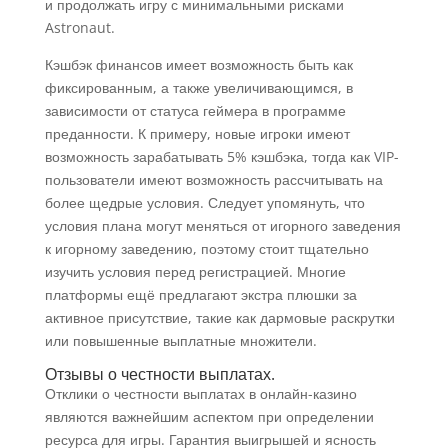
и продолжать игру с минимальными рисками
Astronaut.
Кэшбэк финансов имеет возможность быть как
фиксированным, а также увеличивающимся, в
зависимости от статуса геймера в программе
преданности. К примеру, новые игроки имеют
возможность зарабатывать 5% кэшбэка, тогда как VIP-
пользователи имеют возможность рассчитывать на
более щедрые условия. Следует упомянуть, что
условия плана могут меняться от игорного заведения
к игорному заведению, поэтому стоит тщательно
изучить условия перед регистрацией. Многие
платформы ещё предлагают экстра плюшки за
активное присутствие, такие как дармовые раскрутки
или повышенные выплатные множители.
Отзывы о честности выплатах.
Отклики о честности выплатах в онлайн-казино
являются важнейшим аспектом при определении
ресурса для игры. Гарантия выигрышей и ясность