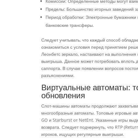
Комиссии: Определенные методы могут взим
Пределы: Большинство игорных заведений 
Период обработки: Электронные бумажники 
банковские трансферы.
Следует учитывать, что каждый способ облада
ознакомиться с условия перед принятием реше
Леонбетс зеркало, настаивают на выполнения
выигрыша. Данное может потребовать вплоть д
саппорта. В случае появлении вопросов посто
разъяснениями.
Виртуальные автоматы: т
обновления
Слот-машины автоматы продолжают захватыва
многообразные автоматы. Топовые игровые авто
GO и Starburst от NetEnt. Указанные игры в
возврата. Следует подчеркнуть, что RTP (Return
игроков, ищущих регулярные выигрыши.