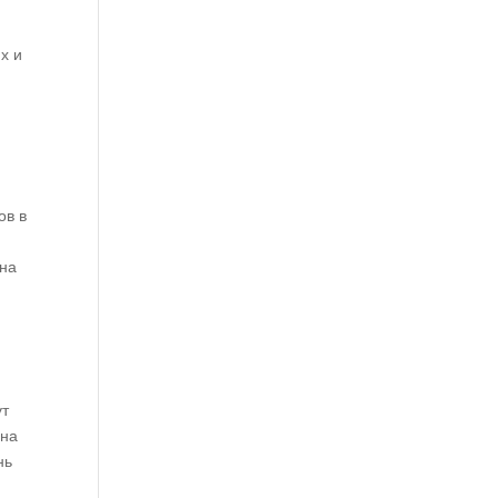
х и
и
ов в
 на
ут
 на
нь