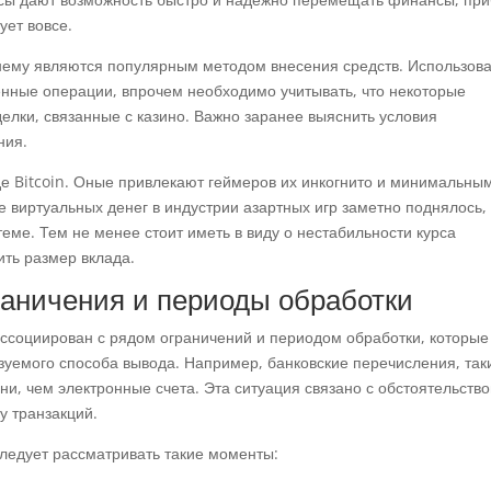
ует вовсе.
нему являются популярным методом внесения средств. Использов
венные операции, впрочем необходимо учитывать, что некоторые
делки, связанные с казино. Важно заранее выяснить условия
ния.
е Bitcoin. Оные привлекают геймеров их инкогнито и минимальны
 виртуальных денег в индустрии азартных игр заметно поднялось, 
теме. Тем не менее стоит иметь в виду о нестабильности курса
ить размер вклада.
аничения и периоды обработки
ассоциирован с рядом ограничений и периодом обработки, которые
зуемого способа вывода. Например, банковские перечисления, так
и, чем электронные счета. Эта ситуация связано с обстоятельство
у транзакций.
ледует рассматривать такие моменты: