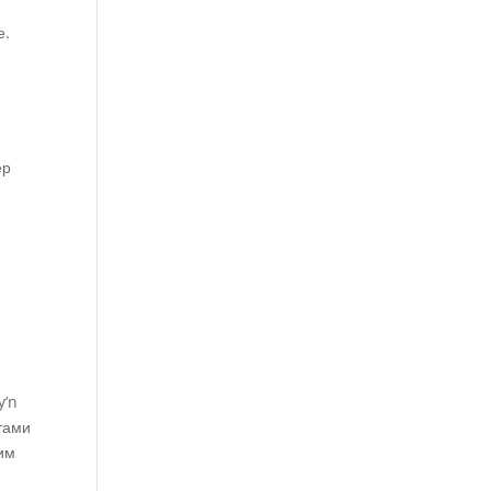
е.
ер
y’n
тами
ним