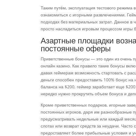
Таким путём, эксплуатация тестового режима
ознакомиться с игорными развлечениями. Гей
подходах без материальных затрат. Данное в ч
просто насладиться игровым процессом игры б
Азартные площадки возна
постоянные оферы
Приветственные бонусы — это один из очень 
онлайн казино. Как правило такие бонусы вкл
давая геймерам возможность стартовать с ра
деньги способен предоставить 100% бонус на н
баланса на $200, геймер заработает еще $200 
нередко нужно прокрутить объем бонуса и депо
Кроме приветственных подарков, игорные заве
постоянных игроков, даря им разнообразные 
предусматривать недельные или каждый месяц 
слотах или возврат средств за неудачи. Часто
предоставляет более прибыльные условия и ун