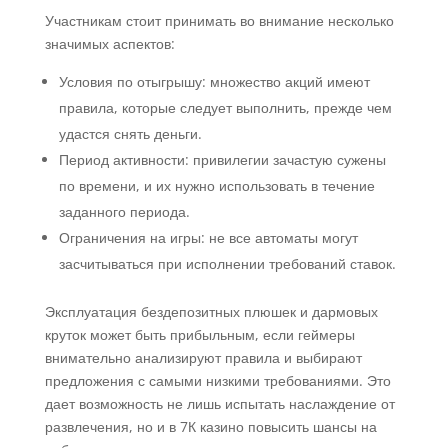
Участникам стоит принимать во внимание несколько
значимых аспектов:
Условия по отыгрышу: множество акций имеют
правила, которые следует выполнить, прежде чем
удастся снять деньги.
Период активности: привилегии зачастую сужены
по времени, и их нужно использовать в течение
заданного периода.
Ограничения на игры: не все автоматы могут
засчитываться при исполнении требований ставок.
Эксплуатация бездепозитных плюшек и дармовых
круток может быть прибыльным, если геймеры
внимательно анализируют правила и выбирают
предложения с самыми низкими требованиями. Это
дает возможность не лишь испытать наслаждение от
развлечения, но и в 7К казино повысить шансы на