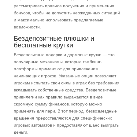
рассматривать правила получения и применения
бонусов, чтобы не допустить неожиданных ситуаций
и максимально использовать предлагаемые
возможности.
Бездепозитные плюшки и
бесплатные крутки
Бездепозитные подарки и дармовые крутки — это
популярные механизмы, которые гэмблинг-
платформы применяют для привлечения
начинающих игроков. Указанные опции позволяют
игрокам испытать свои силы в играх без требования
вкладывать собственные средства. Бездепозитные
привилегии как правило выражаются в виде
скромную сумму финансов, которую можно
применять для пари. В тот период, безвозмездные
вращения предоставляются для специфических
игровых автоматов и предоставляют шанс выиграть
деньги.