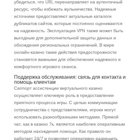
убедиться, что URL перенаправляет на аутентичный
ресурс, чтобы избежать жульничества. Надежные
источники предоставляют актуальные каталоги
дубликатов сайтов, которые постоянно оцениваются
на надежность. Эксплуатация VPN также может быть
выгодным для дополнительной защиты данных и
обхождения региональных ограничений. В мире
онлайн-казино такие действия предосторожности
становятся важными для обеспечения надежного и
комфортного игрового сеанса.
Поддержка обслуживания: связь для контакта и
помощь клиентам
Саппорт ассистенции виртуального казино
осуществляет ключевую роль в предоставлении
приятного процесса игры. С целью коммуникации
сотрудничества с представителями, игроки могут
использовать разнообразными методами. Прямой
чат, как в казино 7к, является наиболее оперативным
методом нахождения помощи. Как правило он
работает 24/7 и позволяет оперативно разрешить