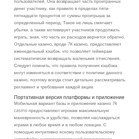
пользователей. Она возвращает часть проигранных
денег участнику, как правило в пределах пяти-
пятнадцати процентов от суммы проигрыша за
определенный период. Такое не лишь смягчает
убытки, а также мотивирует участников продолжать
играть, зная, что часть их расходов вернется обратно.
Отдельные казино, вроде 7К казино, предоставляют
еженедельный кэшбэк, что позволяет геймерам
систематически возвращать маленькие отчисления.
Следует помнить, что правила получения кэшбэка
могут изменяться в соответствии с политики данного
казино, поэтому всегда стоит детально рассматривать
регламент и требования каждой акции.
Портативная версия платформы и приложение
Мобильная вариант базы и приложение казино 7k
casino предоставляют игрокам максимальную
маневренность и удобство, позволяя наслаждаться
играми в любое время и в любом локации. С
помощью интуитивно ясному пользовательскому
интерфейсу и оптимизированной визуализации,