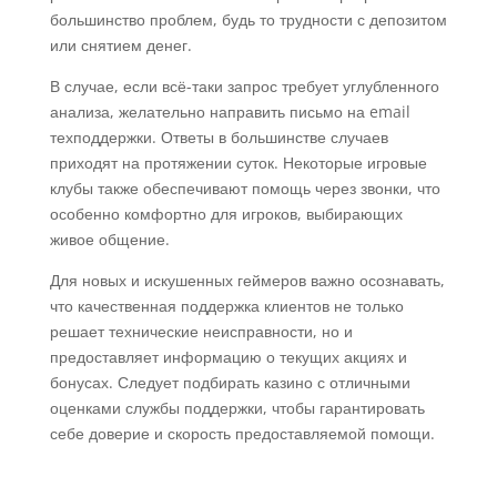
большинство проблем, будь то трудности с депозитом
или снятием денег.
В случае, если всё-таки запрос требует углубленного
анализа, желательно направить письмо на email
техподдержки. Ответы в большинстве случаев
приходят на протяжении суток. Некоторые игровые
клубы также обеспечивают помощь через звонки, что
особенно комфортно для игроков, выбирающих
живое общение.
Для новых и искушенных геймеров важно осознавать,
что качественная поддержка клиентов не только
решает технические неисправности, но и
предоставляет информацию о текущих акциях и
бонусах. Следует подбирать казино с отличными
оценками службы поддержки, чтобы гарантировать
себе доверие и скорость предоставляемой помощи.