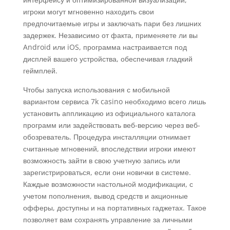
игроки могут мгновенно находить свои
предпочитаемые игры и заключать пари без лишних
задержек. Независимо от факта, применяете ли вы
Android или iOS, программа настраивается под
дисплей вашего устройства, обеспечивая гладкий
геймплей.
Чтобы запуска использования с мобильной
вариантом сервиса 7k casino необходимо всего лишь
установить аппликацию из официального каталога
программ или задействовать веб-версию через веб-
обозреватель. Процедура инсталляции отнимает
считанные мгновений, впоследствии игроки имеют
возможность зайти в свою учетную запись или
зарегистрироваться, если они новички в системе.
Каждые возможности настольной модификации, с
учетом пополнения, вывод средств и акционные
офферы, доступны и на портативных гаджетах. Такое
позволяет вам сохранять управление за личными