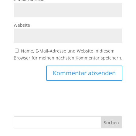
Website
Name, E-Mail-Adresse und Website in diesem
Browser für meinen nächsten Kommentar speichern.