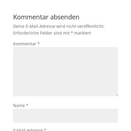
Kommentar absenden
Deine E-Mail-Adresse wird nicht veröffentlicht.
Erforderliche Felder sind mit
*
markiert
Kommentar
*
Name
*
E-Mail-Adresse
*