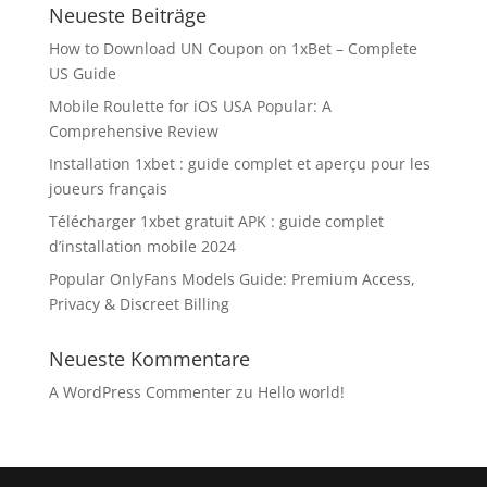
Neueste Beiträge
How to Download UN Coupon on 1xBet – Complete
US Guide
Mobile Roulette for iOS USA Popular: A
Comprehensive Review
Installation 1xbet : guide complet et aperçu pour les
joueurs français
Télécharger 1xbet gratuit APK : guide complet
d’installation mobile 2024
Popular OnlyFans Models Guide: Premium Access,
Privacy & Discreet Billing
Neueste Kommentare
A WordPress Commenter
zu
Hello world!