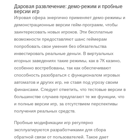
Даровая развлечение: демо-режим и пробные
версии игр
Игровая сфера энергично применяет демо-режимы и
демонстрационные версии гейм-программ, чтобы
заинтересовать новых игроков. Эти бесплатные
возможности предоставляют шанс геймерам
попробовать свои умения без обязательства
инвестировать реальные деньги. В виртуальных
игорных заведениях такие режимы, как в 7К казино,
особенно востребованы, так как обеспечивают
способность разобраться с функционалом игровых
автоматов и других игр, не ставя под угрозу своим
финансами. Следует отметить, что тестовые версии в
большинстве случаев предлагают те же функции, что
и полные версии игр, за отсутствием перспективы
получения реальных средств.
Пробные модификации игр регулярно
эксплуатируются разработчиками для сбора
обратной связи от пользователей. Такое дает