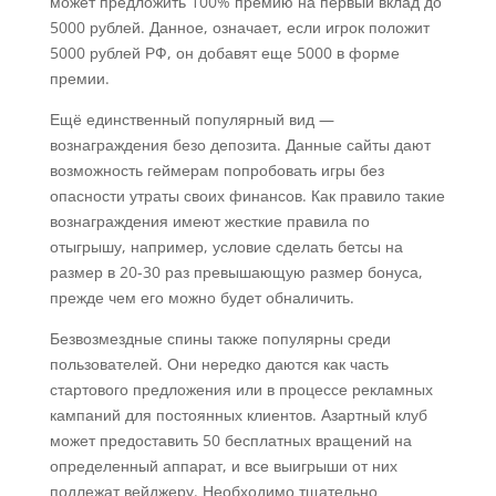
может предложить 100% премию на первый вклад до
5000 рублей. Данное, означает, если игрок положит
5000 рублей РФ, он добавят еще 5000 в форме
премии.
Ещё единственный популярный вид —
вознаграждения безо депозита. Данные сайты дают
возможность геймерам попробовать игры без
опасности утраты своих финансов. Как правило такие
вознаграждения имеют жесткие правила по
отыгрышу, например, условие сделать бетсы на
размер в 20-30 раз превышающую размер бонуса,
прежде чем его можно будет обналичить.
Безвозмездные спины также популярны среди
пользователей. Они нередко даются как часть
стартового предложения или в процессе рекламных
кампаний для постоянных клиентов. Азартный клуб
может предоставить 50 бесплатных вращений на
определенный аппарат, и все выигрыши от них
подлежат вейджеру. Необходимо тщательно