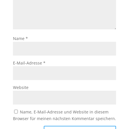
Name
*
E-Mail-Adresse
*
Website
Name, E-Mail-Adresse und Website in diesem
Browser für meinen nächsten Kommentar speichern.