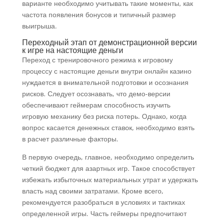
варианте необходимо учитывать такие моменты, как
частота появления бонусов и типичный размер
выигрыша.
Переходный этап от демонстрационной версии
к игре на настоящие деньги
Переход с тренировочного режима к игровому
процессу с настоящие деньги внутри онлайн казино
нуждается в внимательной подготовки и осознания
рисков. Следует осознавать, что демо-версии
обеспечивают геймерам способность изучить
игровую механику без риска потерь. Однако, когда
вопрос касается денежных ставок, необходимо взять
в расчет различные факторы.
В первую очередь, главное, необходимо определить
четкий бюджет для азартных игр. Такое способствует
избежать избыточных материальных утрат и удержать
власть над своими затратами. Кроме всего,
рекомендуется разобраться в условиях и тактиках
определенной игры. Часть геймеры предпочитают