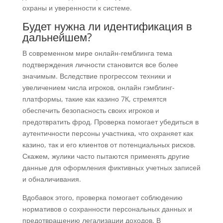
охраны и уверенности к системе.
Будет нужна ли идентификация в
дальнейшем?
В современном мире онлайн-гемблинга тема
подтверждения личности становится все более
значимым. Вследствие прогрессом техники и
увеличением числа игроков, онлайн гэмблинг-
платформы, такие как казино 7К, стремятся
обеспечить безопасность своих игроков и
предотвратить фрод. Проверка помогает убедиться в
аутентичности персоны участника, что охраняет как
казино, так и его клиентов от потенциальных рисков.
Скажем, жулики часто пытаются применять другие
данные для оформления фиктивных учетных записей
и обналичивания.
Вдобавок этого, проверка помогает соблюдению
нормативов о сохранности персональных данных и
предотвращению легализации доходов. В