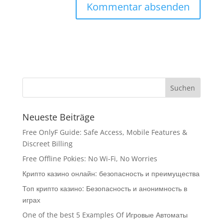
Neueste Beiträge
Free OnlyF Guide: Safe Access, Mobile Features &
Discreet Billing
Free Offline Pokies: No Wi-Fi, No Worries
Крипто казино онлайн: безопасность и преимущества
Топ крипто казино: Безопасность и анонимность в
играх
One of the best 5 Examples Of Игровые Автоматы