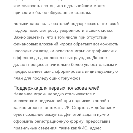
изменчивость слотов, что в дальнейшем может
привести к более обдуманным ставкам.
Большинство пользователей подчеркивают, что такой
подход помогает росту уверенности в своих силах.
Важно заметить, что в том числе при отсутствии
финансовых вложений игроки обретают возможность
насладиться каждым аспектом игры: от графических
эффектов до дополнительных раундов. Данное
делает процесс значительно более увлекательным и
предоставляет шанс сформировать индивидуальную
план для последующих триумфов.
Поддержка для первых пользователей
Недавние игроки нередко сталкиваются с
множеством недоумений при подписке в онлайн
казино игровые автоматы 7К. Стартовым действием
будет создание аккаунта. Для этой задачи нужно
оформить регистрационную форму, предоставив
правильные сведения, такие как ФИО, адрес