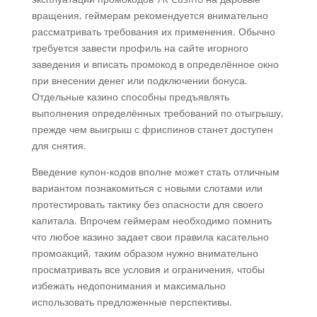
вращения, геймерам рекомендуется внимательно
рассматривать требования их применения. Обычно
требуется завести профиль на сайте игорного
заведения и вписать промокод в определённое окно
при внесении денег или подключении бонуса.
Отдельные казино способны предъявлять
выполнения определённых требований по отыгрышу,
прежде чем выигрыш с фриспинов станет доступен
для снятия.
Введение купон-кодов вполне может стать отличным
вариантом познакомиться с новыми слотами или
протестировать тактику без опасности для своего
капитала. Впрочем геймерам необходимо помнить
что любое казино задает свои правила касательно
промоакций, таким образом нужно внимательно
просматривать все условия и ограничения, чтобы
избежать недопонимания и максимально
использовать предложенные перспективы.