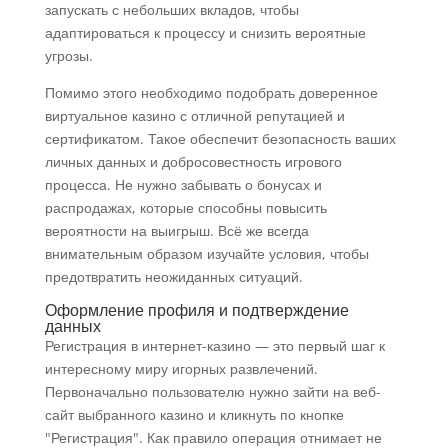
запускать с небольших вкладов, чтобы
адаптироваться к процессу и снизить вероятные
угрозы.
Помимо этого необходимо подобрать доверенное
виртуальное казино с отличной репутацией и
сертификатом. Такое обеспечит безопасность ваших
личных данных и добросовестность игрового
процесса. Не нужно забывать о бонусах и
распродажах, которые способны повысить
вероятности на выигрыш. Всё же всегда
внимательным образом изучайте условия, чтобы
предотвратить неожиданных ситуаций.
Оформление профиля и подтверждение
данных
Регистрация в интернет-казино — это первый шаг к
интересному миру игорных развлечений.
Первоначально пользователю нужно зайти на веб-
сайт выбранного казино и кликнуть по кнопке
"Регистрация". Как правило операция отнимает не