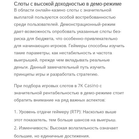
Слоты с высокой доходностью в демо-режиме
В области онлайн-казино слоты с значительной
выплатой пользуются особой востребованностью
среди пользователей. Демонстрационный-режим
дает-возможность опробовать указанные слоты без-
риска для бюджета, что особенно-привлекательно
для начинающих-игроков. Геймеры способны изучить
такие параметры, как нестабильность и частота
выигрышей, прежде чем вкладывать реальные
деньги. Данный замечательный путь изучить
принципы игры и разработать стратегию.
При подбора игровых слотов в 7K Casino с
значительной рентабельностью в демо-режиме стоит
обратить внимание на ряд важных аспектов:
Уровень отдачи геймеру (RTP): Насколько выше
этот показатель, тем больше шансов на выигрыш.
Изменчивость: Высокая волатильность означает
большие, но единичные достижения.