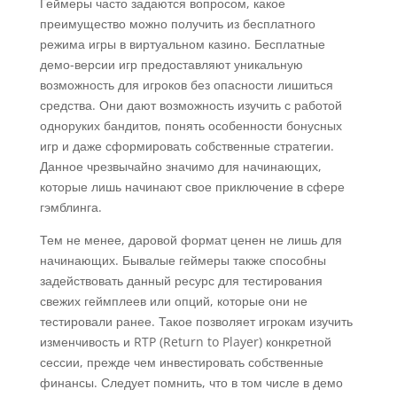
Геймеры часто задаются вопросом, какое
преимущество можно получить из бесплатного
режима игры в виртуальном казино. Бесплатные
демо-версии игр предоставляют уникальную
возможность для игроков без опасности лишиться
средства. Они дают возможность изучить с работой
одноруких бандитов, понять особенности бонусных
игр и даже сформировать собственные стратегии.
Данное чрезвычайно значимо для начинающих,
которые лишь начинают свое приключение в сфере
гэмблинга.
Тем не менее, даровой формат ценен не лишь для
начинающих. Бывалые геймеры также способны
задействовать данный ресурс для тестирования
свежих геймплеев или опций, которые они не
тестировали ранее. Такое позволяет игрокам изучить
изменчивость и RTP (Return to Player) конкретной
сессии, прежде чем инвестировать собственные
финансы. Следует помнить, что в том числе в демо