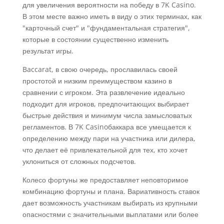
для увеличения вероятности на победу в 7K Casino.
В этом месте важно иметь в виду о этих терминах, как
"карточный счет" и "фундаментальная стратегия",
которые в состоянии существенно изменить
результат игры.
Baccarat, в свою очередь, прославилась своей
простотой и низким преимуществом казино в
сравнении с игроком. Эта развлечение идеально
подходит для игроков, предпочитающих выбирает
быстрые действия и минимум числа замысловатых
регламентов. В 7K Casinoбаккара все умещается к
определению между пари на участника или дилера,
что делает её привлекательной для тех, кто хочет
уклониться от сложных подсчетов.
Колесо фортуны же предоставляет неповторимое
комбинацию фортуны и плана. Вариативность ставок
дает возможность участникам выбирать из крупными
опасностями с значительными выплатами или более