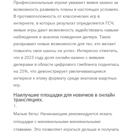
Профессиональные игроки уважают живое казино за
возможность развивать планы в настоящих условиях.
В противоположность от классических игр в
интернете, в которых результат определяется ГСЧ,
живые игры дают возможность задействовать навыки
наблюдения и анализа поведения дилера. Такое
раскрывает новые возможности для тех, кто желает
повысить свои шансы на успех. Интересно отметить,
что в 2023 году доля онлайн-казино с живыми
дилерами в области цифрового гэмблинга поднялась
на 25%, что демонстрирует увеличивающемся
интересе к этому формату среди знатоков азартных
игр.
Наилучшие площадки для новичков в онлайн
трансляциях.
Малые беты: Начинающим рекомендуется искать
площадки с минимальными минимальными
ставками. Это позволяет играться дольше и получать