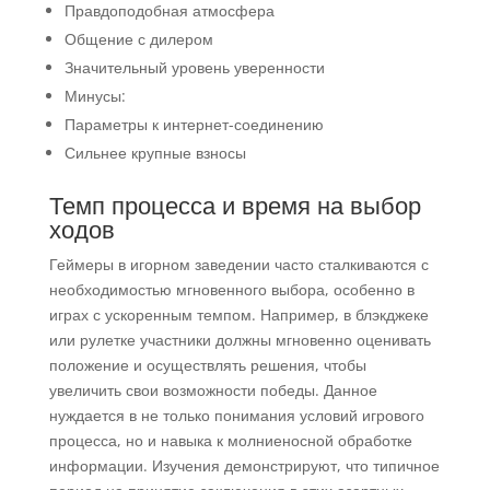
Правдоподобная атмосфера
Общение с дилером
Значительный уровень уверенности
Минусы:
Параметры к интернет-соединению
Сильнее крупные взносы
Темп процесса и время на выбор
ходов
Геймеры в игорном заведении часто сталкиваются с
необходимостью мгновенного выбора, особенно в
играх с ускоренным темпом. Например, в блэкджеке
или рулетке участники должны мгновенно оценивать
положение и осуществлять решения, чтобы
увеличить свои возможности победы. Данное
нуждается в не только понимания условий игрового
процесса, но и навыка к молниеносной обработке
информации. Изучения демонстрируют, что типичное