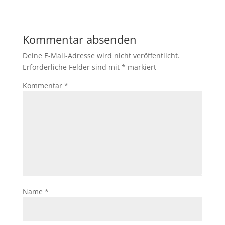
Kommentar absenden
Deine E-Mail-Adresse wird nicht veröffentlicht.
Erforderliche Felder sind mit
*
markiert
Kommentar
*
Name
*