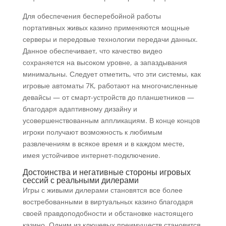
Для обеспечения бесперебойной работы
портативных живых казино применяются мощные
серверы и передовые технологии передачи данных.
Данное обеспечивает, что качество видео
сохраняется на высоком уровне, а запаздывания
минимальны. Следует отметить, что эти системы, как
игровые автоматы 7К, работают на многочисленные
девайсы — от смарт-устройств до планшетников —
благодаря адаптивному дизайну и
усовершенствованным аппликациям. В конце концов
игроки получают возможность к любимым
развлечениям в всякое время и в каждом месте,
имея устойчивое интернет-подключение.
Достоинства и негативные стороны игровых
сессий с реальными дилерами
Игры с живыми дилерами становятся все более
востребованными в виртуальных казино благодаря
своей правдоподобности и обстановке настоящего
казино. Одним из ключевых преимуществ становится