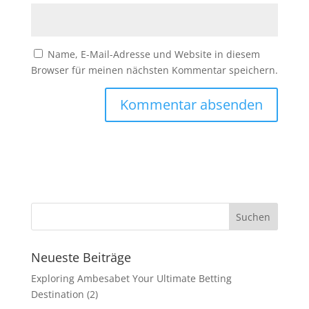
Name, E-Mail-Adresse und Website in diesem
Browser für meinen nächsten Kommentar speichern.
Neueste Beiträge
Exploring Ambesabet Your Ultimate Betting
Destination (2)