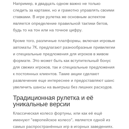
Например, в двадцать одном важно не только
следить за картами, но и грамотно управлять своими
ставками. В игре рулетка же основным аспектом
является определение правильной тактики бетов,
будь то на тон или на точное цифру.
Кроме того, различные платформы, включая игровые
автоматы 7К, предлагают разнообразные привилегии
и специальные предложения для игроков в живом
формате. Это может быть как вступительный бонус
для свежих игроков, так и специальные предложения
к постоянных клиентов. Такие акции сделают
развлечение еще интереснее и предоставляют шанс
увеличить шансы на выигрыш без лишних расходов.
Традиционная рулетка и её
уникальные версии
Классическая колесо фортуны, или как её ещё
именуют "европейское колесо", является одной из
самых распространённых игр в игорных заведениях.