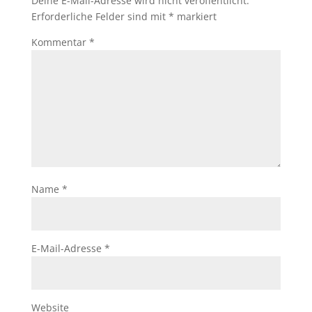
Deine E-Mail-Adresse wird nicht veröffentlicht.
Erforderliche Felder sind mit
*
markiert
Kommentar
*
Name
*
E-Mail-Adresse
*
Website