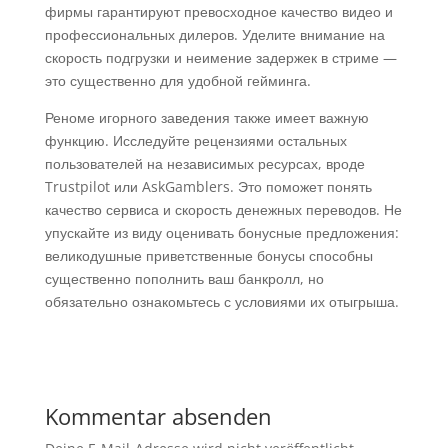
фирмы гарантируют превосходное качество видео и
профессиональных дилеров. Уделите внимание на
скорость подгрузки и неимение задержек в стриме —
это существенно для удобной гейминга.
Реноме игорного заведения также имеет важную
функцию. Исследуйте рецензиями остальных
пользователей на независимых ресурсах, вроде
Trustpilot или AskGamblers. Это поможет понять
качество сервиса и скорость денежных переводов. Не
упускайте из виду оценивать бонусные предложения:
великодушные приветственные бонусы способны
существенно пополнить ваш банкролл, но
обязательно ознакомьтесь с условиями их отыгрыша.
Kommentar absenden