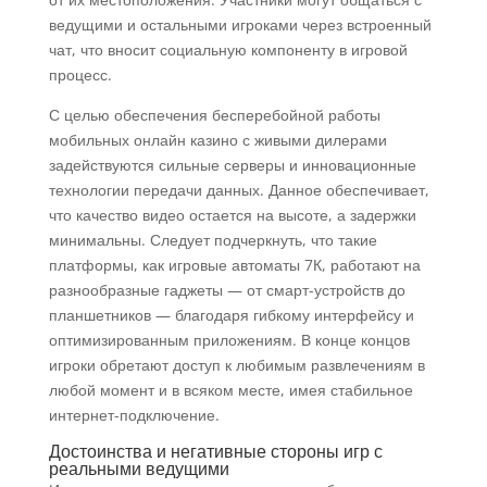
ведущими и остальными игроками через встроенный
чат, что вносит социальную компоненту в игровой
процесс.
С целью обеспечения бесперебойной работы
мобильных онлайн казино с живыми дилерами
задействуются сильные серверы и инновационные
технологии передачи данных. Данное обеспечивает,
что качество видео остается на высоте, а задержки
минимальны. Следует подчеркнуть, что такие
платформы, как игровые автоматы 7К, работают на
разнообразные гаджеты — от смарт-устройств до
планшетников — благодаря гибкому интерфейсу и
оптимизированным приложениям. В конце концов
игроки обретают доступ к любимым развлечениям в
любой момент и в всяком месте, имея стабильное
интернет-подключение.
Достоинства и негативные стороны игр с
реальными ведущими