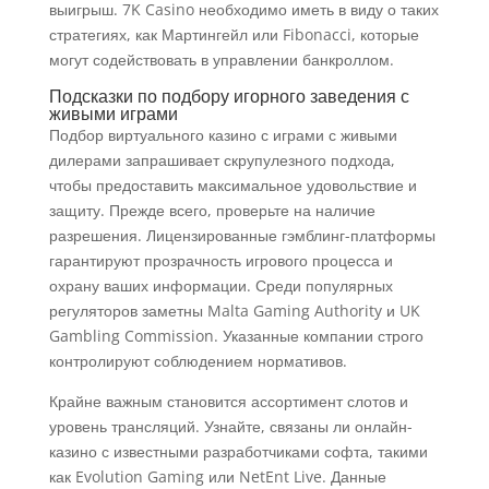
выигрыш. 7K Casino необходимо иметь в виду о таких
стратегиях, как Мартингейл или Fibonacci, которые
могут содействовать в управлении банкроллом.
Подсказки по подбору игорного заведения с
живыми играми
Подбор виртуального казино с играми с живыми
дилерами запрашивает скрупулезного подхода,
чтобы предоставить максимальное удовольствие и
защиту. Прежде всего, проверьте на наличие
разрешения. Лицензированные гэмблинг-платформы
гарантируют прозрачность игрового процесса и
охрану ваших информации. Среди популярных
регуляторов заметны Malta Gaming Authority и UK
Gambling Commission. Указанные компании строго
контролируют соблюдением нормативов.
Крайне важным становится ассортимент слотов и
уровень трансляций. Узнайте, связаны ли онлайн-
казино с известными разработчиками софта, такими
как Evolution Gaming или NetEnt Live. Данные