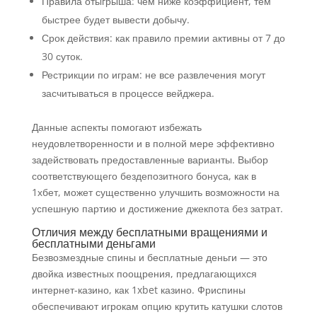
Правила отыгрыша: чем ниже коэффициент, тем
быстрее будет вывести добычу.
Срок действия: как правило премии активны от 7 до
30 суток.
Рестрикции по играм: не все развлечения могут
засчитываться в процессе вейджера.
Данные аспекты помогают избежать
неудовлетворенности и в полной мере эффективно
задействовать предоставленные варианты. Выбор
соответствующего бездепозитного бонуса, как в
1хбет, может существенно улучшить возможности на
успешную партию и достижение джекпота без затрат.
Отличия между бесплатными вращениями и
бесплатными деньгами
Безвозмездные спины и бесплатные деньги — это
двойка известных поощрения, предлагающихся
интернет-казино, как 1xbet казино. Фриспины
обеспечивают игрокам опцию крутить катушки слотов