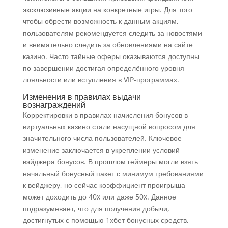
эксклюзивные акции на конкретные игры. Для того
чтобы обрести возможность к данным акциям,
пользователям рекомендуется следить за новостями
и внимательно следить за обновлениями на сайте
казино. Часто тайные оферы оказываются доступны
по завершении достигая определённого уровня
лояльности или вступления в VIP-программах.
Изменения в правилах выдачи
вознаграждений
Корректировки в правилах начисления бонусов в
виртуальных казино стали насущной вопросом для
значительного числа пользователей. Ключевое
изменение заключается в укреплении условий
вэйджера бонусов. В прошлом геймеры могли взять
начальный бонусный пакет с минимум требованиями
к вейджеру, но сейчас коэффициент проигрыша
может доходить до 40x или даже 50x. Данное
подразумевает, что для получения добычи,
достигнутых с помощью 1хбет бонусных средств,