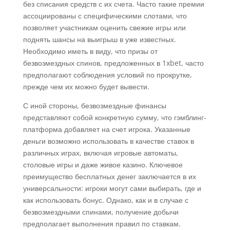
без списания средств с их счета. Часто такие премии
ассоциированы с специфическими слотами, что
позволяет участникам оценить свежие игры или
поднять шансы на выигрыш в уже известных.
Необходимо иметь в виду, что призы от
безвозмездных спинов, предложенных в 1xbet, часто
предполагают соблюдения условий по прокрутке,
прежде чем их можно будет вывести.
С иной стороны, безвозмездные финансы
представляют собой конкретную сумму, что гэмблинг-
платформа добавляет на счет игрока. Указанные
деньги возможно использовать в качестве ставок в
различных играх, включая игровые автоматы,
столовые игры и даже живое казино. Ключевое
преимущество бесплатных денег заключается в их
универсальности: игроки могут сами выбирать, где и
как использовать бонус. Однако, как и в случае с
безвозмездными спинами, получение добычи
предполагает выполнения правил по ставкам.