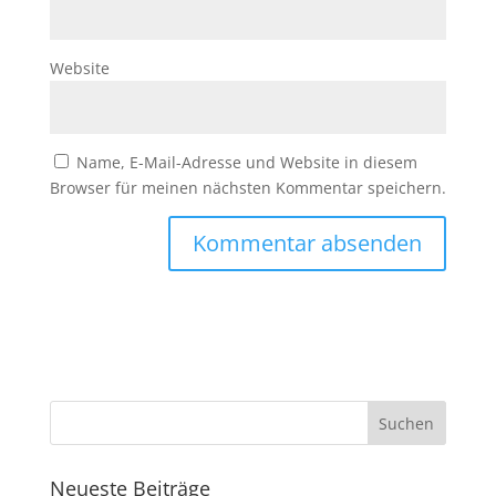
Website
Name, E-Mail-Adresse und Website in diesem
Browser für meinen nächsten Kommentar speichern.
Neueste Beiträge