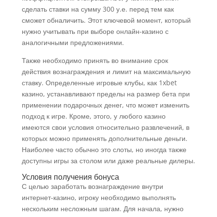
сделать ставки на сумму 300 у.е. перед тем как
сможет обналичить. Этот ключевой момент, который
нужно учитывать при выборе онлайн-казино с
аналогичными предложениями.
Также необходимо принять во внимание срок
действия вознаграждения и лимит на максимальную
ставку. Определенные игровые клубы, как 1xbet
казино, устанавливают пределы на размер бета при
применении подарочных денег, что может изменить
подход к игре. Кроме, этого, у любого казино
имеются свои условия относительно развлечений, в
которых можно применять дополнительные деньги.
Наиболее часто обычно это слоты, но иногда также
доступны игры за столом или даже реальные дилеры.
Условия получения бонуса
С целью заработать вознаграждение внутри
интернет-казино, игроку необходимо выполнять
нескольким несложным шагам. Для начала, нужно