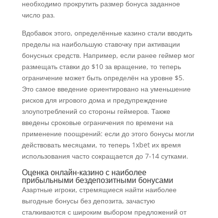
необходимо прокрутить размер бонуса заданное
число раз.
Вдобавок этого, определённые казино стали вводить
пределы на наибольшую ставочку при активации
бонусных средств. Например, если ранее геймер мог
размещать ставки до $10 за вращение, то теперь
ограничение может быть определён на уровне $5.
Это самое введение ориентировано на уменьшение
рисков для игрового дома и предупреждение
злоупотреблений со стороны геймеров. Также
введены сроковые ограничения по времени на
применение поощрений: если до этого бонусы могли
действовать месяцами, то теперь 1xbet их время
использования часто сокращается до 7-14 сутками.
Оценка онлайн-казино с наиболее
прибыльными бездепозитными бонусами
Азартные игроки, стремящиеся найти наиболее
выгодные бонусы без депозита, зачастую
сталкиваются с широким выбором предложений от