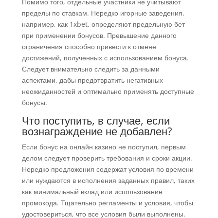
Помимо того, отдельные участники не учитывают
пределы по ставкам. Нередко игорные заведения,
например, как 1xbet, определяют предельную бет
при применении бонусов. Превышение данного
ограничения способно привести к отмене
достижений, полученных с использованием бонуса.
Следует внимательно следить за данными
аспектами, дабы предотвратить негативных
неожиданностей и оптимально применять доступные
бонусы.
Что поступить, в случае, если
вознаграждение не добавлен?
Если бонус на онлайн казино не поступил, первым
делом следует проверить требования и сроки акции.
Нередко предложения содержат условия по времени
или нуждаются в исполнения заданных правил, таких
как минимальный вклад или использование
промокода. Тщательно регламенты и условия, чтобы
удостовериться, что все условия были выполнены.