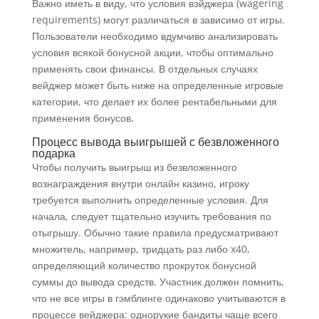
Важно иметь в виду, что условия вэйджера (wagering
requirements) могут различаться в зависимо от игры.
Пользователи необходимо вдумчиво анализировать
условия всякой бонусной акции, чтобы оптимально
применять свои финансы. В отдельных случаях
вейджер может быть ниже на определенные игровые
категории, что делает их более рентабельными для
применения бонусов.
Процесс вывода выигрышей с безвложенного
подарка
Чтобы получить выигрыш из безвложенного
вознаграждения внутри онлайн казино, игроку
требуется выполнить определенные условия. Для
начала, следует тщательно изучить требования по
отыгрышу. Обычно такие правила предусматривают
множитель, например, тридцать раз либо x40,
определяющий количество прокруток бонусной
суммы до вывода средств. Участник должен помнить,
что не все игры в гэмблинге одинаково учитываются в
процессе вейджера: однорукие бандиты чаще всего