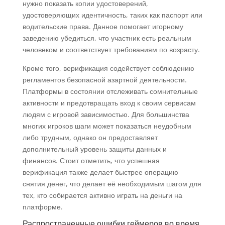
нужно показать копии удостоверений,
удостоверяющих идентичность, таких как паспорт или
водительские права. Данное помогает игорному
заведению убедиться, что участник есть реальным
человеком и соответствует требованиям по возрасту.
Кроме того, верификация содействует соблюдению
регламентов безопасной азартной деятельности.
Платформы в состоянии отслеживать сомнительные
активности и предотвращать вход к своим сервисам
людям с игровой зависимостью. Для большинства
многих игроков шаги может показаться неудобным
либо трудным, однако он предоставляет
дополнительный уровень защиты данных и
финансов. Стоит отметить, что успешная
верификация также делает быстрее операцию
снятия денег, что делает её необходимым шагом для
тех, кто собирается активно играть на деньги на
платформе.
Распространенные ошибки геймеров во время