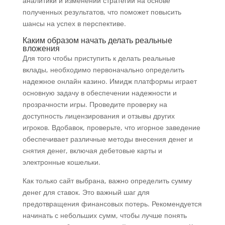
аналитики и изменении стратегии на основе
полученных результатов, что поможет повысить
шансы на успех в перспективе.
Каким образом начать делать реальные
вложения
Для того чтобы приступить к делать реальные
вклады, необходимо первоначально определить
надежное онлайн казино. Имидж платформы играет
основную задачу в обеспечении надежности и
прозрачности игры. Проведите проверку на
доступность лицензирования и отзывы других
игроков. Вдобавок, проверьте, что игорное заведение
обеспечивает различные методы внесения денег и
снятия денег, включая дебетовые карты и
электронные кошельки.
Как только сайт выбрана, важно определить сумму
денег для ставок. Это важный шаг для
предотвращения финансовых потерь. Рекомендуется
начинать с небольших сумм, чтобы лучше понять