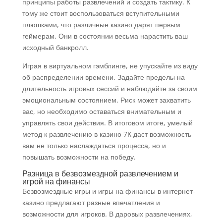
принципы работы развлечений и создать тактику. К
тому же стоит воспользоваться вступительными
плюшками, что различные казино дарят первым
геймерам. Они в состоянии весьма нарастить ваш
исходный банкролл.
Играя в виртуальном гэмблинге, не упускайте из виду
об распределении времени. Задайте пределы на
длительность игровых сессий и наблюдайте за своим
эмоциональным состоянием. Риск может захватить
вас, но необходимо оставаться внимательным и
управлять свои действия. В итоговом итоге, умелый
метод к развлечению в казино 7К даст возможность
вам не только наслаждаться процесса, но и
повышать возможности на победу.
Разница в безвозмездной развлечением и
игрой на финансы
Безвозмездные игры и игры на финансы в интернет-
казино предлагают разные впечатления и
возможности для игроков. В даровых развлечениях,