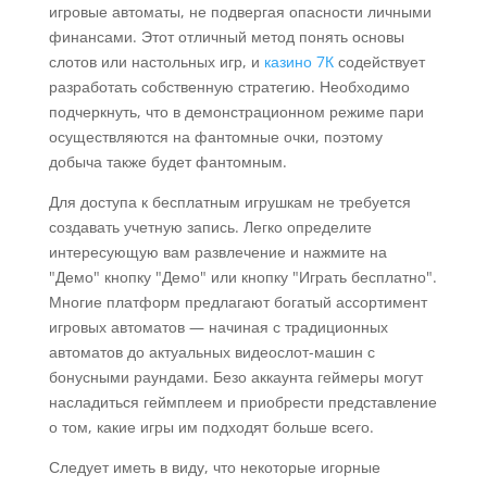
игровые автоматы, не подвергая опасности личными
финансами. Этот отличный метод понять основы
слотов или настольных игр, и
казино 7К
содействует
разработать собственную стратегию. Необходимо
подчеркнуть, что в демонстрационном режиме пари
осуществляются на фантомные очки, поэтому
добыча также будет фантомным.
Для доступа к бесплатным игрушкам не требуется
создавать учетную запись. Легко определите
интересующую вам развлечение и нажмите на
"Демо" кнопку "Демо" или кнопку "Играть бесплатно".
Многие платформ предлагают богатый ассортимент
игровых автоматов — начиная с традиционных
автоматов до актуальных видеослот-машин с
бонусными раундами. Безо аккаунта геймеры могут
насладиться геймплеем и приобрести представление
о том, какие игры им подходят больше всего.
Следует иметь в виду, что некоторые игорные