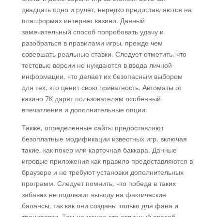
двадцать одно и рулет, нередко предоставляются на
платформах интернет казино. Данный
замечательный способ попробовать удачу и
разобраться в правилами игры, прежде чем
совершать реальные ставки. Следует отметить, что
тестовые версии не нуждаются в ввода личной
информации, что делает их безопасным выбором
для тех, кто ценит свою приватность. Автоматы от
казино 7К дарят пользователям особенный
впечатления и дополнительные опции.
Также, определенные сайты предоставляют
безоплатные модификации известных игр, включая
такие, как покер или карточная баккара. Данные
игровые приложения как правило предоставляются в
браузере и не требуют установки дополнительных
программ. Следует помнить, что победа в таких
забавах не подлежит выводу на фактические
балансы, так как они созданы только для фана и
тренировки. Тем не менее это отличный способ