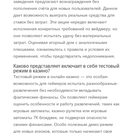
заведения предлагают вознаграждения без
пополнения счёта для новых пользователей. Данное
дает возможность выиграть реальные средства для
ставок без затрат. Эти акции нередко включают
исполнения конкретных требований по вейджеру, но
они позволяют испытать удачу без материальных
затрат. Оценивая игорный дом с аналогичными
плюшками, ознакомьтесь с правила и условия их
применения, чтобы предотвратить недопонимания.
Каково представляет включает в себя тестовый
режим в казино?
Тестовый-режим в онлайн-казино — это особая-
возможность для геймеров испытать разнообразные-
развлечения без необходимости-вкладывать
фактические-финансы. Он позволяет геймерам
оценить особенности и работу развлечений, таких как
игровые автоматы, казино-рулетка или игровые
автоматы 7К блэкджек, не подвергая опасности
своими финансами. Особо полезным демо-режим
для новых игроков, которые только начинают свое