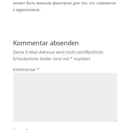
может быть важным фактором для тех, кто стремится
к адреналина.
Kommentar absenden
Deine E-Mail-Adresse wird nicht veröffentlicht.
Erforderliche Felder sind mit
*
markiert
Kommentar
*