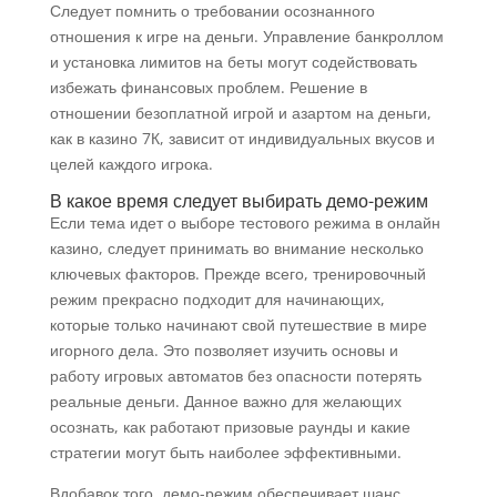
Следует помнить о требовании осознанного
отношения к игре на деньги. Управление банкроллом
и установка лимитов на беты могут содействовать
избежать финансовых проблем. Решение в
отношении безоплатной игрой и азартом на деньги,
как в казино 7К, зависит от индивидуальных вкусов и
целей каждого игрока.
В какое время следует выбирать демо-режим
Если тема идет о выборе тестового режима в онлайн
казино, следует принимать во внимание несколько
ключевых факторов. Прежде всего, тренировочный
режим прекрасно подходит для начинающих,
которые только начинают свой путешествие в мире
игорного дела. Это позволяет изучить основы и
работу игровых автоматов без опасности потерять
реальные деньги. Данное важно для желающих
осознать, как работают призовые раунды и какие
стратегии могут быть наиболее эффективными.
Вдобавок того, демо-режим обеспечивает шанс