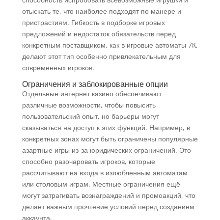
отыскать те, что наиболее подходят по манере и
пристрастиям. Гибкость в подборке игровых
предложений и недостаток обязательств перед
конкретным поставщиком, как в игровые автоматы 7К,
делают этот тип особенно привлекательным для
современных игроков.
Ограничения и заблокированные опции
Отдельные интернет казино обеспечивают
различные возможности, чтобы повысить
пользовательский опыт, но барьеры могут
сказываться на доступ к этих функций. Например, в
конкретных зонах могут быть ограничены популярные
азартные игры из-за юридических ограничений. Это
способно разочаровать игроков, которые
рассчитывают на входа в излюбленным автоматам
или столовым играм. Местные ограничения ещё
могут затрагивать вознаграждений и промоакций, что
делает важным прочтение условий перед созданием
аккаунта.