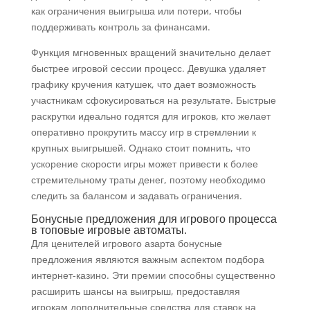
как ограничения выигрыша или потери, чтобы
поддерживать контроль за финансами.
Функция мгновенных вращений значительно делает
быстрее игровой сессии процесс. Девушка удаляет
графику кручения катушек, что дает возможность
участникам сфокусироваться на результате. Быстрые
раскрутки идеально годятся для игроков, кто желает
оперативно прокрутить массу игр в стремлении к
крупных выигрышей. Однако стоит помнить, что
ускорение скорости игры может привести к более
стремительному траты денег, поэтому необходимо
следить за балансом и задавать ограничения.
Бонусные предложения для игрового процесса
в топовые игровые автоматы.
Для ценителей игрового азарта бонусные
предложения являются важным аспектом подбора
интернет-казино. Эти премии способны существенно
расширить шансы на выигрыш, предоставляя
игрокам дополнительные средства для ставок на