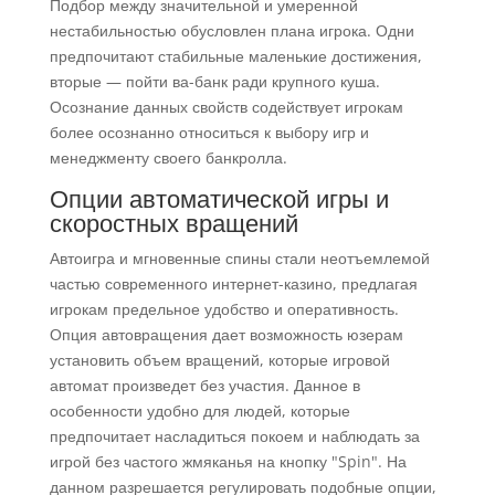
Подбор между значительной и умеренной
нестабильностью обусловлен плана игрока. Одни
предпочитают стабильные маленькие достижения,
вторые — пойти ва-банк ради крупного куша.
Осознание данных свойств содействует игрокам
более осознанно относиться к выбору игр и
менеджменту своего банкролла.
Опции автоматической игры и
скоростных вращений
Автоигра и мгновенные спины стали неотъемлемой
частью современного интернет-казино, предлагая
игрокам предельное удобство и оперативность.
Опция автовращения дает возможность юзерам
установить объем вращений, которые игровой
автомат произведет без участия. Данное в
особенности удобно для людей, которые
предпочитает насладиться покоем и наблюдать за
игрой без частого жмяканья на кнопку "Spin". На
данном разрешается регулировать подобные опции,