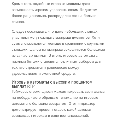
Кроме того, подобные игровые машины дают
возможность игрокам управлять своим бюджетом
более рационально, распределяя его на больше
спинов.
Следует осознавать, что даже небольших ставках
участники могут ожидать выигрыш джекпотов. Хотя
суммы оказываются меньше в сравнении с крупными
ставками, шансы на выигрыш сохраняются большими
из-за частых выплат. В итоге, игровые автоматы с
низкими бетами становятся отличным выбором для
тех, кто стремится к равновесие между
удовольствием и экономией средств.
Игровые автоматы с высоким процентом
выплат RTP
Геймеры, стремящиеся максимизировать свои шансы
на победу, часто обращают внимание на игровые
автоматы с большим возвратом. Этот индикатор
демонстрирует процент ставок, какой автомат
возвращает игрокам в виде вознаграждений.