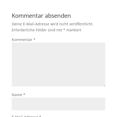
Kommentar absenden
Deine E-Mail-Adresse wird nicht veröffentlicht.
Erforderliche Felder sind mit
*
markiert
Kommentar
*
Name
*
E-Mail-Adresse
*