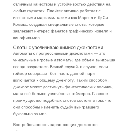
отличным качеством и устойчивостью действия на
любых гаджетах. Плейтек активно работает с
известными марками, такими как Марвел и ДиСи
Комикс, создавая специальные слоты, которые
завлекают интерес фанатов графических новелл и
кинофильмов.
Слоты с увеличивающимися джекпотами
Автоматы с прогрессивными джекпотами — это
уникальные игровые автоматы, где объем выигрыша
всегда возрастает. Всякий случай, в случае, если
геймер совершает бет, часть данной пари
включается к общему джекпоту. Таким способом,
джекпот может достигнуть фантастических величин,
маня всё больше увлечённых геймеров. Главное
преимущество подобных слотов состоит в том, что
они способны изменить судьбу выигравшего
буквально за миг.
Востребованность нарастающих джекпотов