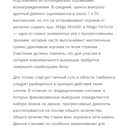
обусловлена их потенциально огромными
вознаграждениями. В среднем, шансы выиграть
крупный джекпот оцениваются в около 1 к 50
миллионам, но это не останавливает игроков от
желания сорвать куш. Mega Moolah и Mega Fortune
— одни из самых знаменитых игр с прогрессивными
призами, которые часто выплачивают миллионные
суммы удачливым игрокам по всем странам.
Участники должны помнить, что для участия в
лотерее максимального выигрыша требуется
совершать наибольшие беты.
Для только стартует личный путь в области гэмблинга,
следует разбираться в принцип действия таких
слотов. В отличие от традиционными слотами, в
которых фиксированные выигрыши определяются
набора знаков на экране, прогрессивные джекпоты
рассчитываются на основе общего количества
общего количества ставок всех игроков в сети казино.
Данное становит их особенно заманчивыми для