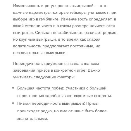
Изменчивость и регулярность выигрышей — это
важные параметры, которые геймеры учитывают при
выборе игр в гэмблинге. Изменчивость определяет, в
какой степени часто и в каком размере начисляются
выигрыши. Сильная нестабильность означает редкие,
но крупные выигрыши, в то время как слабая
волатильность предполагает постоянные, но
незначительные выигрыши.
Периодичность триумфов связана с шансом
завоевания призов в конкретной игре. Важно
учитывать следующие факторы:
Большая частота побед: Участники с большей
вероятностью зарабатывают скромные выплаты.
Низкая периодичность выигрышей: Призы
происходят редко, но имеют шанс быть более
значительными.