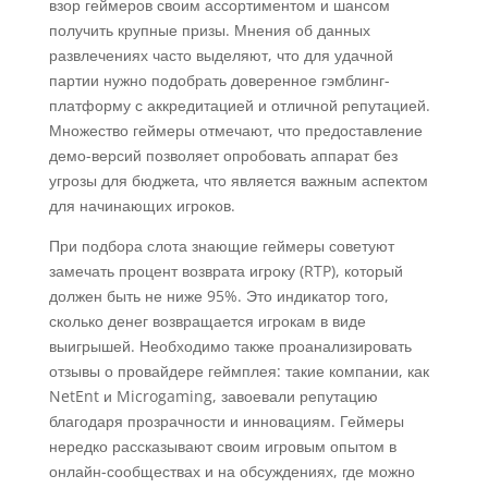
взор геймеров своим ассортиментом и шансом
получить крупные призы. Мнения об данных
развлечениях часто выделяют, что для удачной
партии нужно подобрать доверенное гэмблинг-
платформу с аккредитацией и отличной репутацией.
Множество геймеры отмечают, что предоставление
демо-версий позволяет опробовать аппарат без
угрозы для бюджета, что является важным аспектом
для начинающих игроков.
При подбора слота знающие геймеры советуют
замечать процент возврата игроку (RTP), который
должен быть не ниже 95%. Это индикатор того,
сколько денег возвращается игрокам в виде
выигрышей. Необходимо также проанализировать
отзывы о провайдере геймплея: такие компании, как
NetEnt и Microgaming, завоевали репутацию
благодаря прозрачности и инновациям. Геймеры
нередко рассказывают своим игровым опытом в
онлайн-сообществах и на обсуждениях, где можно