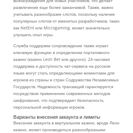
вознаграждения для новых участников, что делает
развлечение еще более заманчивой. Также, важно
учитывать разнообразие слотов, поскольку наличие
популярных слотов от именитых разработчиков, таких
как NetEnt или Microgaming, может значительно
улучшить опыт игры.
Служба поддержки сопровождение также играет
ключевую функцию в определении портативного
казино (казино Leon Bet или другого). 24-часовая
поддержка и доступность чат-сервиса на русском
языке могут стать определяющими моментами для
игроков из страны и стран Содружества Независимых
Государств. Надежность транзакций гарантируется
посредством применению современных методов
шифрования, что подтверждает безопасность
персональной информации игроков.
Варианты внесения аккаунта и лимиты
Внесение аккаунта в виртуальном казино, вроде Леон
казино, может производиться разнообразными