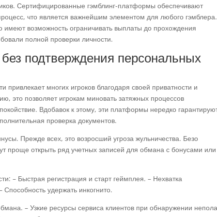
тников. Сертифицированные гэмблинг-платформы обеспечивают
процесс, что является важнейшим элементом для любого гэмблера
но имеют возможность ограничивать выплаты до прохождения
ебовали полной проверки личности.
 без подтверждения персональных
ти привлекает многих игроков благодаря своей приватности и
ию, это позволяет игрокам миновать затяжных процессов
спокойствие. Вдобавок к этому, эти платформы нередко гарантирую
ополнительная проверка документов.
нусы. Прежде всех, это возросший угроза жульничества. Безо
т проще открыть ряд учетных записей для обмана с бонусами или
и: – Быстрая регистрация и старт геймплея. – Нехватка
 Способность удержать инкогнито.
бмана. – Узкие ресурсы сервиса клиентов при обнаружении непола