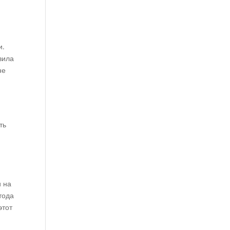
и.
вила
не
ть
и на
тода
этот
я