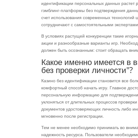
идентификации персональных данных растет р
гэмблинг-платформы без подтверждения данны
счет использования современных технологий 
сотрудничают с самостоятельными экспертами 
В условиях растущей конкуренции такие игор
акции и разнообразные варианты игр. Необход
должен быть осознанным: стоит обращать вним
Какое именно имеется в 
без проверки личности"?
Казино без идентификации становится все бол
комфортный способ начать игру. Главное дост
персональную информацию для подтверждения
уклоняться от длительных процессов проверк
документов удостоверяющих личность либо ин
мгновенно после регистрации.
Тем не менее необходимо принимать во внима
надежность ресурса. Пользователи необходимо