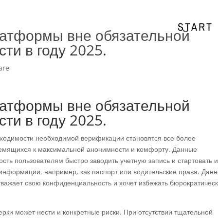
START
латформы вне обязательной
ти в году 2025.
are
латформы вне обязательной
ти в году 2025.
обходимости необходимой верификации становятся все более
ремящихся к максимальной анонимности и комфорту. Данные
ость пользователям быстро заводить учетную запись и стартовать и
информации, например, как паспорт или водительские права. Дан
уважает свою конфиденциальность и хочет избежать бюрократичес
верки может нести и конкретные риски. При отсутствии тщательной