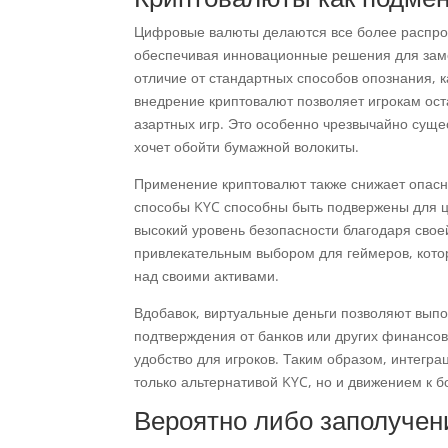
Цифровые валюты делаются все более распрос
обеспечивая инновационные решения для заме
отличие от стандартных способов опознания, 
внедрение криптовалют позволяет игрокам ос
азартных игр. Это особенно чрезвычайно суще
хочет обойти бумажной волокиты.
Применение криптовалют также снижает опасн
способы KYC способны быть подвержены для ц
высокий уровень безопасности благодаря свое
привлекательным выбором для геймеров, кото
над своими активами.
Вдобавок, виртуальные деньги позволяют выпо
подтверждения от банков или других финансов
удобство для игроков. Таким образом, интегра
только альтернативой KYC, но и движением к
Вероятно либо заполучен