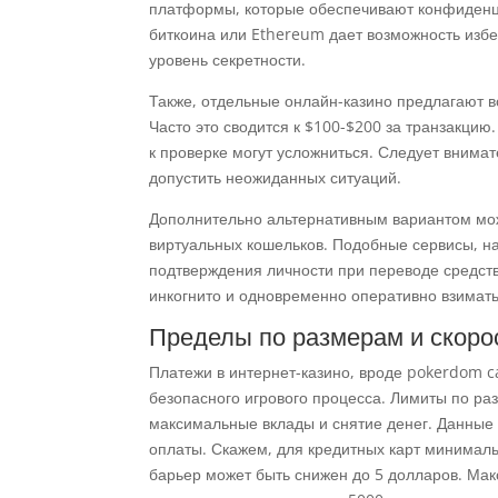
платформы, которые обеспечивают конфиденц
биткоина или Ethereum дает возможность изб
уровень секретности.
Также, отдельные онлайн-казино предлагают 
Часто это сводится к $100-$200 за транзакцию
к проверке могут усложниться. Следует внима
допустить неожиданных ситуаций.
Дополнительно альтернативным вариантом мо
виртуальных кошельков. Подобные сервисы, на
подтверждения личности при переводе средств
инкогнито и одновременно оперативно взимат
Пределы по размерам и скоро
Платежи в интернет-казино, вроде pokerdom 
безопасного игрового процесса. Лимиты по ра
максимальные вклады и снятие денег. Данные 
оплаты. Скажем, для кредитных карт минималь
барьер может быть снижен до 5 долларов. Ма