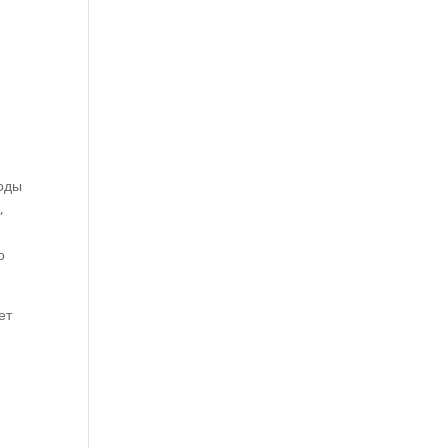
тоды
,
о
ет
и