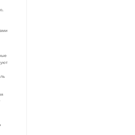
о,
вами
нные
руют
оль
ия
т
?