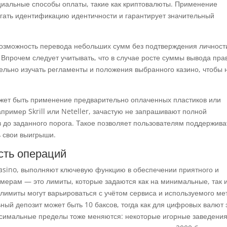
иальные способы оплаты, такие как криптовалюты. Применение
егать идентификацию идентичности и гарантирует значительный
возможность перевода небольших сумм без подтверждения личност
. Впрочем следует учитывать, что в случае росте суммы вывода пра
тельно изучать регламенты и положения выбранного казино, чтобы 
жет быть применение предварительно оплаченных пластиков или
пример Skrill или Neteller, зачастую не запрашивают полной
 до заданного порога. Такое позволяет пользователям поддержива
ь свои выигрыши.
сть операций
casino, выполняют ключевую функцию в обеспечении приятного и
змерам — это лимиты, которые задаются как на минимальные, так 
лимиты могут варьироваться с учётом сервиса и используемого ме
ный депозит может быть 10 баксов, тогда как для цифровых валют 
ксимальные пределы тоже меняются: некоторые игорные заведени