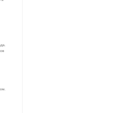
ода.
ков
лом.