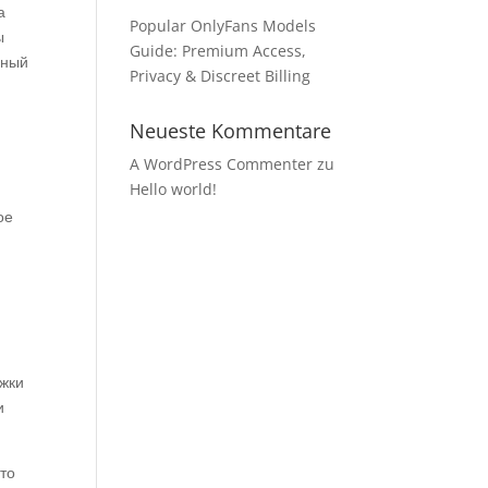
а
Popular OnlyFans Models
ы
Guide: Premium Access,
ьный
Privacy & Discreet Billing
Neueste Kommentare
A WordPress Commenter
zu
Hello world!
ое
х
ржки
и
Это