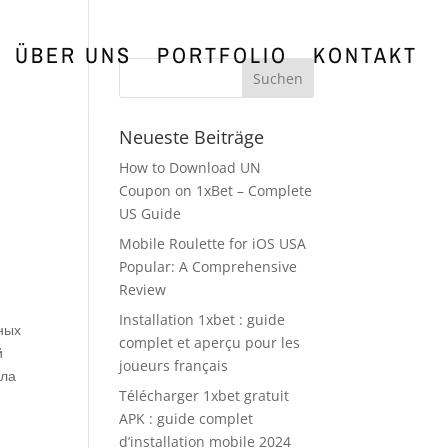
ÜBER UNS
PORTFOLIO
KONTAKT
Neueste Beiträge
How to Download UN
Coupon on 1xBet – Complete
US Guide
Mobile Roulette for iOS USA
Popular: A Comprehensive
Review
и
Installation 1xbet : guide
бных
complet et aperçu pour les
й
joueurs français
ила
Télécharger 1xbet gratuit
APK : guide complet
d’installation mobile 2024