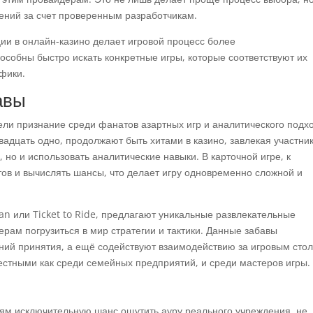
ений за счет проверенным разработчикам.
ии в онлайн-казино делает игровой процесс более
собны быстро искать конкретные игры, которые соответствуют их
афики.
авы
ли признание среди фанатов азартных игр и аналитического подх
двадцать одно, продолжают быть хитами в казино, завлекая участни
 но и использовать аналитические навыки. В карточной игре, к
ов и вычислять шансы, что делает игру одновременно сложной и
n или Ticket to Ride, предлагают уникальные развлекательные
рам погрузиться в мир стратегии и тактики. Данные забавы
ий принятия, а ещё содействуют взаимодействию за игровым сто
стными как среди семейных предприятий, и среди мастеров игры.
елям исключительную шанс ощутить ауру реального учреждения, не