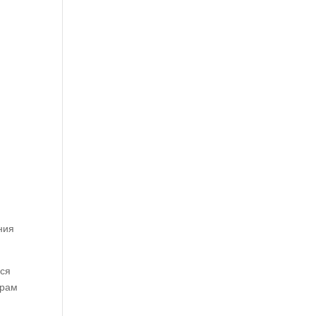
я
ния
ься
ерам