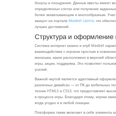
бонусы и поощрения. Данные квесты имеют во
определенных слотах или получение заданных 
более захватывающим и многообразным. Участ
аккаунт на портале
Maxbet casino
, что обесп
лучших достижений.
Структура и оформление
Система интернет казино и клуб Maxbet характ
взаимодействие с игроком простым в освоени
менюшка, какое расположено в верхней област
игры, акции, поддержка. Это позволяет польз
усилий.
Важной чертой является адаптивный оформле
различных девайсах — от ПК до мобильных те
техник HTML5 и CSS3, что предоставляет высо
в процессе игры. Благодаря этому, игроки им
когда угодно и в любой локации.
Платформа также включает в себя элементы кас