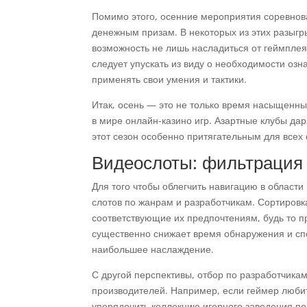
Помимо этого, осенние мероприятия соревнов
денежным призам. В некоторых из этих разыгр
возможность не лишь насладиться от геймплея
следует упускать из виду о необходимости оз
применять свои умения и тактики.
Итак, осень — это не только время насыщенны
в мире онлайн-казино игр. Азартные клубы да
этот сезон особенно притягательным для всех 
Видеослоты: фильтрация 
Для того чтобы облегчить навигацию в области
слотов по жанрам и разработчикам. Сортировк
соответствующие их предпочтениям, будь то 
существенно снижает время обнаружения и спо
наибольшее наслаждение.
С другой перспективы, отбор по разработчика
производителей. Например, если геймер любит
упорядочить коллекцию игорного заведения по