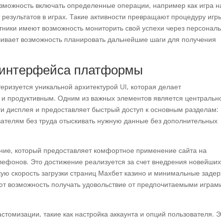
зможность включать определенные операции, например как игра н
результатов в играх. Такие активности превращают процедуру игр
ники имеют возможность мониторить свой успехи через персонал
ечивает возможность планировать дальнейшие шаги для получения
 интерфейса платформы
еризуется уникальной архитектурой UI, которая делает
и и продуктивным. Одним из важных элементов является центральн
и дисплея и предоставляет быстрый доступ к основным разделам:
ователям без труда отыскивать нужную данные без дополнительных
ние, который предоставляет комфортное применение сайта на
лефонов. Это достижение реализуется за счет внедрения новейши
кую скорость загрузки страниц Махбет казино и минимальные заде
еют возможность получать удовольствие от предпочитаемыми играм
томизации, такие как настройка аккаунта и опций пользователя. 