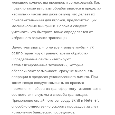
меньшего количества проверок и согласований. Как
правило такие выплаты обрабатываются в пределах
нескольких часов или даже секунд, что делает их
привлекательными для игроков, предпочитающих
молниеносные выигрыши. Впрочем следует
учитывать, что быстрота также определяется от
избранного варианта транзакции.
Важно учитывать, что не все игровые клубы и 7k
casino гарантируют равную время обработки.
Определенные сайты интегрируют
автоматизированные технологии, которые
обеспечивают возможность сразу же выполнять
операции в пределах установленного лимита. При
таком всегда следует замечать на правила
применения: сборы за трансфер могут изменяться в
соответствии с суммы и способа транзакции.
Применение онлайн счетов, вроде Skrill и Neteller,
способно существенно ускорить процедуру за счет
исключения банковских посредников.