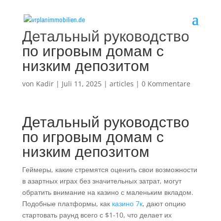
Детальный руководство
по игровым домам с
низким депозитом
von
Kadir
|
Juli 11, 2025
|
articles
|
0 Kommentare
Детальный руководство
по игровым домам с
низким депозитом
Геймеры, какие стремятся оценить свои возможности
в азартных играх без значительных затрат, могут
обратить внимание на казино с маленьким вкладом.
Подобные платформы, как
казино 7к
, дают опцию
стартовать раунд всего с $1-10, что делает их