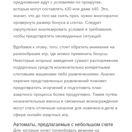
предложения идут с условиями по прокрутке,
которые могут составлять x30 или даже x40. Это,
значит, что до того как снять приз, нужно многократно
провернуть размер бонуса в слотах. Следует
скрупулезно анализировать условия и требования,
чтобы предотвратить неожиданных ситуаций.
Вдобавок к этому, того, стоит обратить внимание на
разнообразие игр, где можно применить бонусы.
Некоторые игорные заведения сужают распоряжение
подарочных средств исключительно конкретными
слотовыми машинами либо развлечениями. Анализ
перечня представленных развлечений поможет
предотвратить огорчений и подготовить план
азартного процесса более продуктивно. Таким путём,
незначительные взносы и связанные вознаграждения
могут стать отличным началом для новичков в деле в
сфере онлайн-азартных игр.
Автоматы, предлагаемые с небольшом счете
Для, которые хочет попробовать везение на