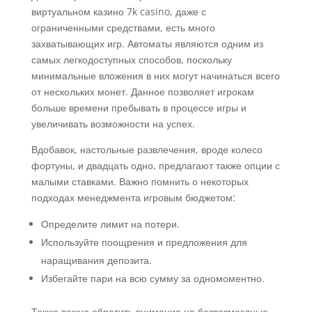
виртуальном казино 7k casino, даже с
ограниченными средствами, есть много
захватывающих игр. Автоматы являются одним из
самых легкодоступных способов, поскольку
минимальные вложения в них могут начинаться всего
от нескольких монет. Данное позволяет игрокам
больше времени пребывать в процессе игры и
увеличивать возможности на успех.
Вдобавок, настольные развлечения, вроде колесо
фортуны, и двадцать одно, предлагают также опции с
малыми ставками. Важно помнить о некоторых
подходах менеджмента игровым бюджетом:
Определите лимит на потери.
Используйте поощрения и предложения для
наращивания депозита.
Избегайте пари на всю сумму за одномоментно.
Также важно обратить внимание на безвозмездные