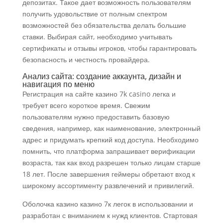
депозитах. Такое дает возможность пользователям
получить удовольствие от полным спектром
возможностей без обязательства делать большие
ставки. Выбирая сайт, необходимо учитывать
сертификаты и отзывы игроков, чтобы гарантировать
безопасность и честность провайдера.
Анализ сайта: создание аккаунта, дизайн и
навигация по меню
Регистрация на сайте казино 7k casino легка и
требует всего короткое время. Свежим
пользователям нужно предоставить базовую
сведения, например, как наименование, электронный
адрес и придумать крепкий код доступа. Необходимо
помнить, что платформа запрашивает верификации
возраста, так как вход разрешен только лицам старше
18 лет. После завершения геймеры обретают вход к
широкому ассортименту развлечений и привилегий.
Оболочка казино казино 7к легок в использовании и
разработан с вниманием к нужд клиентов. Стартовая