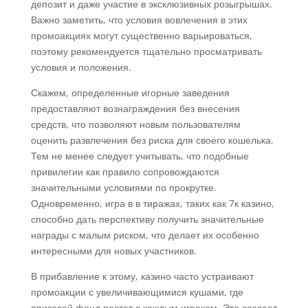
депозит и даже участие в эксклюзивных розыгрышах.
Важно заметить, что условия вовлечения в этих
промоакциях могут существенно варьироваться,
поэтому рекомендуется тщательно просматривать
условия и положения.
Скажем, определенные игорные заведения
предоставляют вознаграждения без внесения
средств, что позволяют новым пользователям
оценить развлечения без риска для своего кошелька.
Тем не менее следует учитывать, что подобные
привилегии как правило сопровождаются
значительными условиями по прокрутке.
Одновременно, игра в в тиражах, таких как 7к казино,
способно дать перспективу получить значительные
награды с малым риском, что делает их особенно
интересными для новых участников.
В прибавление к этому, казино часто устраивают
промоакции с увеличивающимися кушами, где
призовой фонд растет с каждым игроком. Это создает