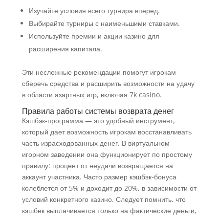
Изучайте условия всего турнира вперед.
Выбирайте турниры с наименьшими ставками.
Используйте премии и акции казино для
расширения капитала.
Эти несложные рекомендации помогут игрокам
сберечь средства и расширить возможности на удачу
в области азартных игр, включая 7k casino.
Правила работы системы возврата денег
Кэшбэк-программа — это удобный инструмент,
который дает возможность игрокам восстанавливать
часть израсходованных денег. В виртуальном
игорном заведении она функционирует по простому
правилу: процент от неудачи возвращается на
аккаунт участника. Часто размер кэшбэк-бонуса
колеблется от 5% и доходит до 20%, в зависимости от
условий конкретного казино. Следует помнить, что
кэшбек выплачивается только на фактические деньги,