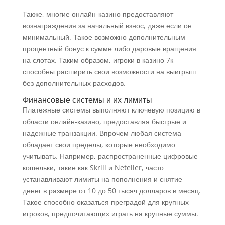
Также, многие онлайн-казино предоставляют
вознаграждения за начальный взнос, даже если он
минимальный. Такое возможно дополнительным
процентный бонус к сумме либо даровые вращения
на слотах. Таким образом, игроки в казино 7к
способны расширить свои возможности на выигрыш
без дополнительных расходов.
Финансовые системы и их лимиты
Платежные системы выполняют ключевую позицию в
области онлайн-казино, предоставляя быстрые и
надежные транзакции. Впрочем любая система
обладает свои пределы, которые необходимо
учитывать. Например, распространенные цифровые
кошельки, такие как Skrill и Neteller, часто
устанавливают лимиты на пополнения и снятие
денег в размере от 10 до 50 тысяч долларов в месяц.
Такое способно оказаться преградой для крупных
игроков, предпочитающих играть на крупные суммы.