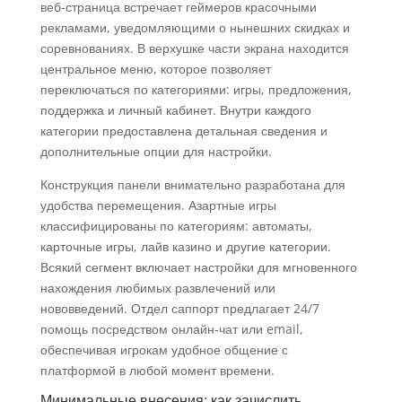
веб-страница встречает геймеров красочными
рекламами, уведомляющими о нынешних скидках и
соревнованиях. В верхушке части экрана находится
центральное меню, которое позволяет
переключаться по категориями: игры, предложения,
поддержка и личный кабинет. Внутри каждого
категории предоставлена детальная сведения и
дополнительные опции для настройки.
Конструкция панели внимательно разработана для
удобства перемещения. Азартные игры
классифицированы по категориям: автоматы,
карточные игры, лайв казино и другие категории.
Всякий сегмент включает настройки для мгновенного
нахождения любимых развлечений или
нововведений. Отдел саппорт предлагает 24/7
помощь посредством онлайн-чат или email,
обеспечивая игрокам удобное общение с
платформой в любой момент времени.
Минимальные внесения: как зачислить