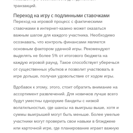
транзакций.
Переход на игру с подлинными ставочками
Переход на игровой процесс с фактическими
ставочками в интернет-казино может оказаться
важным шагом для каждого участника. Необходимо
осознавать, что контроль финансами является
основным фактором удачной игры. Рекомендуют
выделять не более 5% от итогового бюджета на
каждую игровой раунд. Такое способствует уберечься
от существенных убытков и позволит участвовать в
игре дольше, получая удовольствие от ходом игры.
Вдобавок к этому, этого, стоит обратить внимание на
ассортимент развлечений. Для новичков лучше всего
будут уместны однорукие бандиты с низкой
волатильностью, где шансы на выигрыш выше, хотя и
суммы выигрышей могут быть меньше. Более умелые
участники могут проверить свои навыки в блэкджеке
или карточной игре, где планирование играет важную