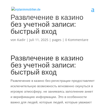
Развлечение в казино
без учетной записи:
быстрый вход
von
Kadir
|
Juli 11, 2025
|
pages
|
0 Kommentare
Развлечение в казино
без учетной записи:
быстрый вход
Развлечение в казино без регистрации предоставляет
исключительную возможность мгновенно окунуться в
игровую атмосферу, не занимаясь заполнение анкет
и верификацию информации. Это в особенности
важно для людей, которые людей, которые уважают