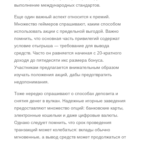
выполнение международных стандартов.
Еще один важный аспект относится к премий.
Множество геймеров спрашивают, каким способом
использовать акции с предельной выгодой. Важно
помнить, что основная часть привилегий содержат
условие отыгрыша — требование для вывода
средств. Часто он равняется начиная с 20-кратного
доходя до пятидесяти икс размера бонуса.
Участникам предлагается внимательным образом
изучать положения акций, дабы предотвратить
недопонимания.
Тоже нередко спрашивают о способах депозита и
снятия денег в вулкан. Надежные игорные заведения
предоставляют множество опций: банковские карты,
электронные кошельки и даже цифровые валюты.
Однако следует помнить, что срок проведения
транзакций может колебаться: вклады обычно
мгновенные, а вывод средств может продолжаться от