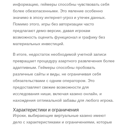
информацию, геймеры способны чувствовать себя
более обезопасенными. Это явление особенно
значимо в эпоху интернет-угроз и утечек данных.
Помимо этого, игры без авторизации часто
предлагают демо-версии, давая игрокам
возможность оценить функционал и графику без
материальных инвестиций.
В итоге, недостаток необходимой учетной записи
превращает процедуру азартного развлечения более
адаптивным. Геймеры способны пробовать
различные сайты и виды, не ограничивая себя
обязательствами с одним оператором. Это
предоставляет свежие возможности для
исследования ниши, включая казино онлайн, и
нахождения оптимальной забавы для любого игрока.
Характеристики и ограничения
Игроки, выбирающие виртуальные казино имеют
дело с характеристиками и ограничениями, которые