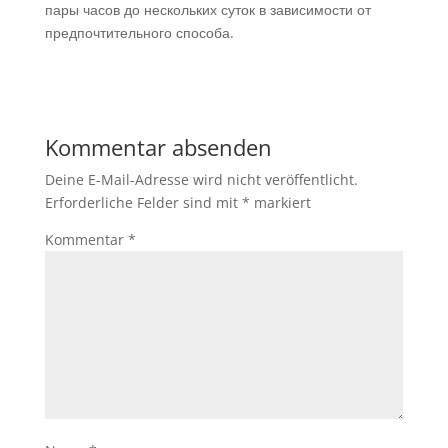
пары часов до нескольких суток в зависимости от
предпочтительного способа.
Kommentar absenden
Deine E-Mail-Adresse wird nicht veröffentlicht.
Erforderliche Felder sind mit
*
markiert
Kommentar
*