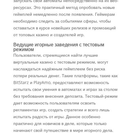
запускать свои автоматы непосредственно на их веб-
ресурсах. Это практичный метод опробовать новые
геймплей немедленно после появления. Геймерам
необходимо следить за событиями сферы, чтобы
оставаться в курсе новейших релизов и промоакций
от топовых казино и создателей игр.
Ведущие игорные заведения с тестовым
режимом
Пользователи, стремящиеся найти лучшие
виртуальные казино с тестовым режимом, могут
наслаждаться надёжным геймплеем без риска
потери реальных денег. Такие платформы, такие как
BitStarz и PlayAmo, предоставляют возможность
испытать свои умения в автоматах и играх за столом
без требования внесения депозита. Тестовый-режим
дает возможность пользователям освоить
регламентах игр, создать стратегии и всего лишь
испытать радость от игры. Данное особенно
практично для новичков в деле, которые только
начинают свой путешествие в мире игорного дела.