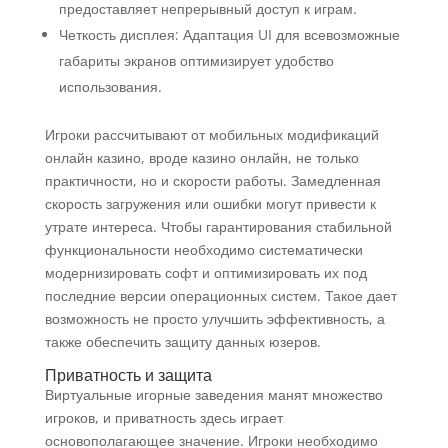
предоставляет непрерывный доступ к играм.
Четкость дисплея: Адаптация UI для всевозможные
габариты экранов оптимизирует удобство
использования.
Игроки рассчитывают от мобильных модификаций
онлайн казино, вроде казино онлайн, не только
практичности, но и скорости работы. Замедленная
скорость загружения или ошибки могут привести к
утрате интереса. Чтобы гарантирования стабильной
функциональности необходимо систематически
модернизировать софт и оптимизировать их под
последние версии операционных систем. Такое дает
возможность не просто улучшить эффективность, а
также обеспечить защиту данных юзеров.
Приватность и защита
Виртуальные игорные заведения манят множество
игроков, и приватность здесь играет
основополагающее значение. Игроки необходимо