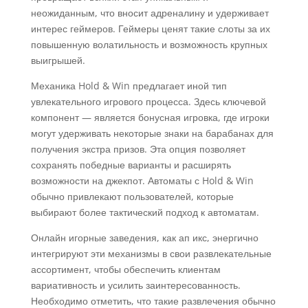
неожиданным, что вносит адреналину и удерживает
интерес геймеров. Геймеры ценят такие слоты за их
повышенную волатильность и возможность крупных
выигрышей.
Механика Hold & Win предлагает иной тип
увлекательного игрового процесса. Здесь ключевой
компонент — является бонусная игровка, где игроки
могут удерживать некоторые знаки на барабанах для
получения экстра призов. Эта опция позволяет
сохранять победные варианты и расширять
возможности на джекпот. Автоматы с Hold & Win
обычно привлекают пользователей, которые
выбирают более тактический подход к автоматам.
Онлайн игорные заведения, как ап икс, энергично
интегрируют эти механизмы в свои развлекательные
ассортимент, чтобы обеспечить клиентам
вариативность и усилить заинтересованность.
Необходимо отметить, что такие развлечения обычно