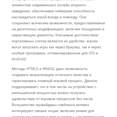
элементом современного онлайн игорного
заведения, обеспечивая геймерам способность
наслаждаться игрой всегда и повсюду. Они
сохраняют всяческие возможности, предоставляемые
на десктопных модификациях, включая поощрения и
нарастающие джекпоты. Ключевым достоинством
портативных слотов является их удобство: игроки
могут запускать игры как через браузер, так и через
особые программы, оптимизированные для iOS и
Android.
Методы HTML5 и WebGL дают возможность
создавать визуализацию отличного качества и
гарантировать плавный игровой процесс. Данное,
подразумевает, что в том числе на устройствах с
уменьшенной мощностью можно получать
удовольствие от игровым процессом без лагов.
Большинство провайдеры гэмблинга активно
интегрируют свежие опции, включая режим для
нескольких игроков и живые дилеры, что превращает