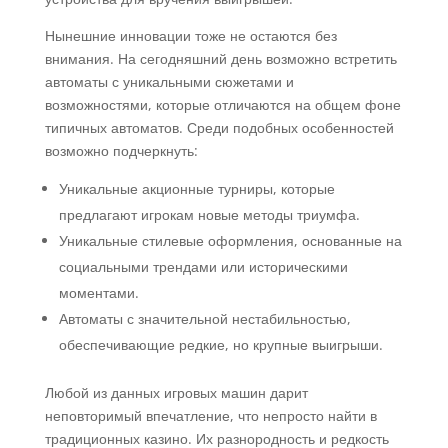
Нынешние инновации тоже не остаются без
внимания. На сегодняшний день возможно встретить
автоматы с уникальными сюжетами и
возможностями, которые отличаются на общем фоне
типичных автоматов. Среди подобных особенностей
возможно подчеркнуть:
Уникальные акционные турниры, которые
предлагают игрокам новые методы триумфа.
Уникальные стилевые оформления, основанные на
социальными трендами или историческими
моментами.
Автоматы с значительной нестабильностью,
обеспечивающие редкие, но крупные выигрыши.
Любой из данных игровых машин дарит
неповторимый впечатление, что непросто найти в
традиционных казино. Их разнородность и редкость