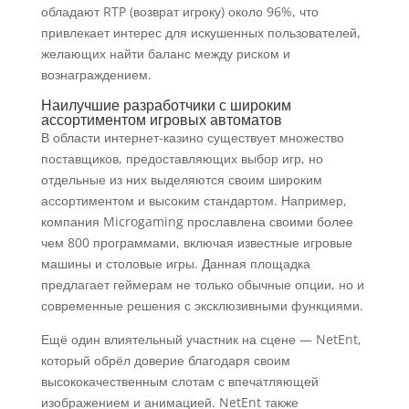
обладают RTP (возврат игроку) около 96%, что
привлекает интерес для искушенных пользователей,
желающих найти баланс между риском и
вознаграждением.
Наилучшие разработчики с широким
ассортиментом игровых автоматов
В области интернет-казино существует множество
поставщиков, предоставляющих выбор игр, но
отдельные из них выделяются своим широким
ассортиментом и высоким стандартом. Например,
компания Microgaming прославлена своими более
чем 800 программами, включая известные игровые
машины и столовые игры. Данная площадка
предлагает геймерам не только обычные опции, но и
современные решения с эксклюзивными функциями.
Ещё один влиятельный участник на сцене — NetEnt,
который обрёл доверие благодаря своим
высококачественным слотам с впечатляющей
изображением и анимацией. NetEnt также