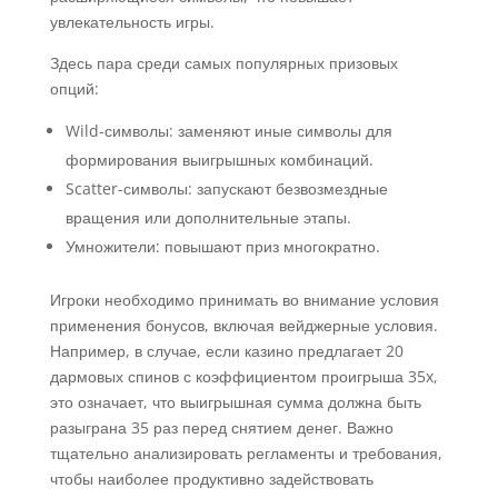
увлекательность игры.
Здесь пара среди самых популярных призовых
опций:
Wild-символы: заменяют иные символы для
формирования выигрышных комбинаций.
Scatter-символы: запускают безвозмездные
вращения или дополнительные этапы.
Умножители: повышают приз многократно.
Игроки необходимо принимать во внимание условия
применения бонусов, включая вейджерные условия.
Например, в случае, если казино предлагает 20
дармовых спинов с коэффициентом проигрыша 35x,
это означает, что выигрышная сумма должна быть
разыграна 35 раз перед снятием денег. Важно
тщательно анализировать регламенты и требования,
чтобы наиболее продуктивно задействовать