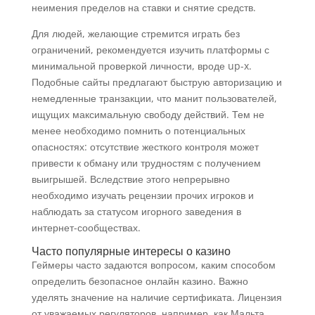
неимения пределов на ставки и снятие средств.
Для людей, желающие стремится играть без
ограничений, рекомендуется изучить платформы с
минимальной проверкой личности, вроде up-x.
Подобные сайты предлагают быструю авторизацию и
немедленные транзакции, что манит пользователей,
ищущих максимальную свободу действий. Тем не
менее необходимо помнить о потенциальных
опасностях: отсутствие жесткого контроля может
привести к обману или трудностям с получением
выигрышей. Вследствие этого непрерывно
необходимо изучать рецензии прочих игроков и
наблюдать за статусом игорного заведения в
интернет-сообществах.
Часто популярные интересы о казино
Геймеры часто задаются вопросом, каким способом
определить безопасное онлайн казино. Важно
уделять значение на наличие сертификата. Лицензия
от уважаемых регуляторов, например, как Мальта