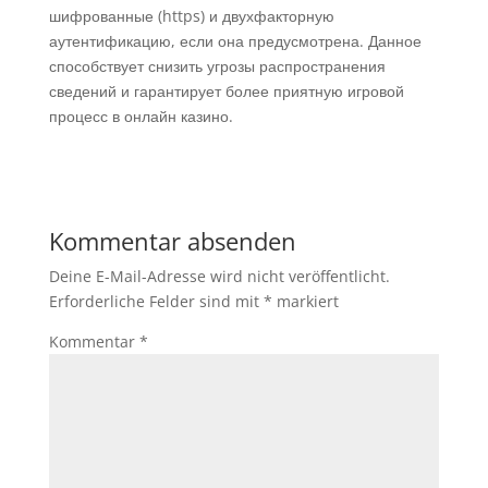
шифрованные (https) и двухфакторную
аутентификацию, если она предусмотрена. Данное
способствует снизить угрозы распространения
сведений и гарантирует более приятную игровой
процесс в онлайн казино.
Kommentar absenden
Deine E-Mail-Adresse wird nicht veröffentlicht.
Erforderliche Felder sind mit
*
markiert
Kommentar
*