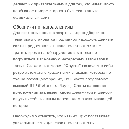
делают их притягательными для тех, кто ищет что-то
необычное в мире игорного бизнеса в ап икс
официальный сайт.
Сборники по направлениям
Для всех поклонников азартных игр подборки по
тематикам становятся подлинной находкой. Данные
сайты предоставляют шанс пользователям не
тратить время на обнаружение и мгновенно
погрузиться в вселенную интересных автоматов и
тактик. Скажем, категория "Фрукты" включает в себя
ретро автоматы с красочными знаками, которые не
только восхищают зрение, но и часто предлагают
высокий RTP (Return to Player). Слоты на основе
приключений завлекают своей динамикой и шансом
ощутить себя главным персонажем захватывающей
истории.
Необходимо отметить, что казино up-x поставляет
уникальные сеты для своих пользователей,