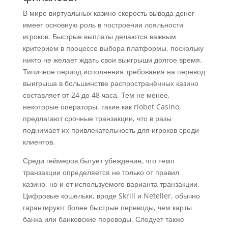
В мире виртуальных казино скорость вывода денег
имеет основную роль в построении лояльности
игроков. Быстрые выплаты делаются важным
критерием в процессе выбора платформы, поскольку
никто не желает ждать свои выигрыши долгое время.
Типичное период исполнения требования на перевод
выигрыша в большинстве распространённых казино
составляет от 24 до 48 часа. Тем не менее,
некоторые операторы, такие как riobet Casino,
предлагают срочные транзакции, что в разы
поднимает их привлекательность для игроков среди
клиентов.
Среди геймеров бытует убеждение, что темп
транзакции определяется не только от правил
казино, но и от используемого варианта транзакции.
Цифровые кошельки, вроде Skrill и Neteller, обычно
гарантируют более быстрые переводы, чем карты
банка или банковские переводы. Следует также