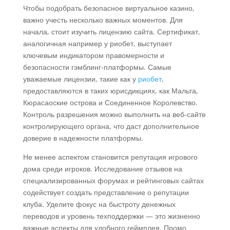
Чтобы подобрать безопасное виртуальное казино,
важно учесть несколько важных моментов. Для
начала, стоит изучить лицензию сайта. Сертификат,
аналогичная например у риобет, выступает
ключевым индикатором правомерности и
безопасности гэмблинг-платформы. Самые
уважаемые лицензии, такие как у
риобет
,
предоставляются в таких юрисдикциях, как Мальта,
Кюрасаоские острова и Соединенное Королевство.
Контроль разрешения можно выполнить на веб-сайте
контролирующего органа, что даст дополнительное
доверие в надежности платформы.
Не менее аспектом становится репутация игрового
дома среди игроков. Исследование отзывов на
специализированных форумах и рейтинговых сайтах
содействует создать представление о репутации
клуба. Уделите фокус на быстроту денежных
переводов и уровень техподдержки — это жизненно
важные аспекты для удобного геймплея. Промо