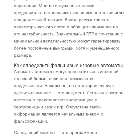
поражения. Многие искушенные игроки
предпочитают останавливаться на именно такие игры
для длительной тактики. Важно рассматривать
параметры всякого слота и обращать внимание на
его нестабильность. Значительный RTP в сочетании с
минимальной волатильностью может гарантировать
более постоянные выигрыши, хотя и уменьшенного
размера.
Как определить фальшивые игровые автоматы
Автоматы автоматы могут превратиться в истинной
головной болью, если они оказываются
поддельными. Начальное, на на которое следует
уделить внимание — это документ. Легальные казино
постоянно представляют информацию о
сертификации своих игр. Отсутствие такой
информации является начальным знаком о
фальсификации.
Следующий момент — это программное