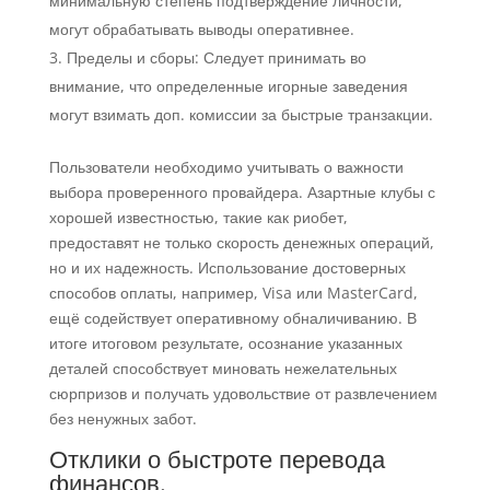
минимальную степень подтверждение личности,
могут обрабатывать выводы оперативнее.
Пределы и сборы: Следует принимать во
внимание, что определенные игорные заведения
могут взимать доп. комиссии за быстрые транзакции.
Пользователи необходимо учитывать о важности
выбора проверенного провайдера. Азартные клубы с
хорошей известностью, такие как риобет,
предоставят не только скорость денежных операций,
но и их надежность. Использование достоверных
способов оплаты, например, Visa или MasterCard,
ещё содействует оперативному обналичиванию. В
итоге итоговом результате, осознание указанных
деталей способствует миновать нежелательных
сюрпризов и получать удовольствие от развлечением
без ненужных забот.
Отклики о быстроте перевода
финансов.