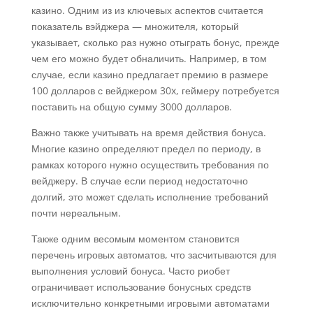
казино. Одним из из ключевых аспектов считается
показатель вэйджера — множителя, который
указывает, сколько раз нужно отыграть бонус, прежде
чем его можно будет обналичить. Например, в том
случае, если казино предлагает премию в размере
100 долларов с вейджером 30x, геймеру потребуется
поставить на общую сумму 3000 долларов.
Важно также учитывать на время действия бонуса.
Многие казино определяют предел по периоду, в
рамках которого нужно осуществить требования по
вейджеру. В случае если период недостаточно
долгий, это может сделать исполнение требований
почти нереальным.
Также одним весомым моментом становится
перечень игровых автоматов, что засчитываются для
выполнения условий бонуса. Часто риобет
ограничивает использование бонусных средств
исключительно конкретными игровыми автоматами