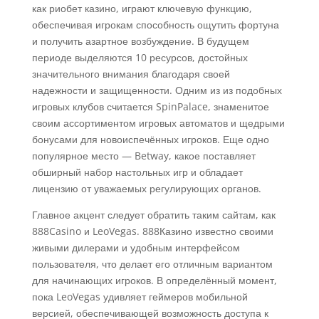
как риобет казино, играют ключевую функцию,
обеспечивая игрокам способность ощутить фортуна
и получить азартное возбуждение. В будущем
периоде выделяются 10 ресурсов, достойных
значительного внимания благодаря своей
надежности и защищенности. Одним из из подобных
игровых клубов считается SpinPalace, знаменитое
своим ассортиментом игровых автоматов и щедрыми
бонусами для новоиспечённых игроков. Еще одно
популярное место — Betway, какое поставляет
обширный набор настольных игр и обладает
лицензию от уважаемых регулирующих органов.
Главное акцент следует обратить таким сайтам, как
888Casino и LeoVegas. 888Казино известно своими
живыми дилерами и удобным интерфейсом
пользователя, что делает его отличным вариантом
для начинающих игроков. В определённый момент,
пока LeoVegas удивляет геймеров мобильной
версией, обеспечивающей возможность доступа к