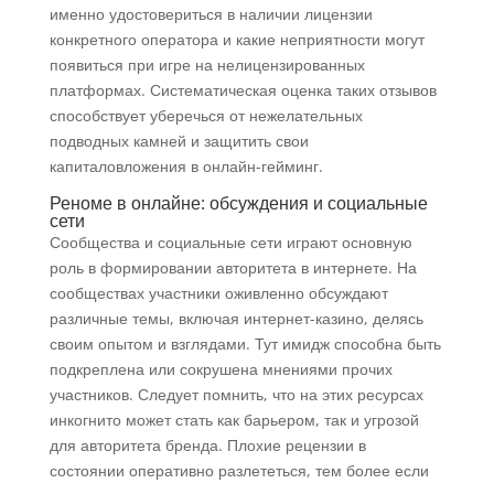
именно удостовериться в наличии лицензии
конкретного оператора и какие неприятности могут
появиться при игре на нелицензированных
платформах. Систематическая оценка таких отзывов
способствует уберечься от нежелательных
подводных камней и защитить свои
капиталовложения в онлайн-гейминг.
Реноме в онлайне: обсуждения и социальные
сети
Сообщества и социальные сети играют основную
роль в формировании авторитета в интернете. На
сообществах участники оживленно обсуждают
различные темы, включая интернет-казино, делясь
своим опытом и взглядами. Тут имидж способна быть
подкреплена или сокрушена мнениями прочих
участников. Следует помнить, что на этих ресурсах
инкогнито может стать как барьером, так и угрозой
для авторитета бренда. Плохие рецензии в
состоянии оперативно разлететься, тем более если