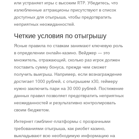
или устраняет игры с высоким RTP. Убедитесь, что
излюбленные аттракционы присутствуют в список
доступных для отыгрыша, чтобы предотвратить
неприятных неожиданностей.
Четкие условия по отыгрышу
Ясные правила по ставкам занимают ключевую роль
в определении онлайн-казино. Вейджер — это
множитель, отражающий, сколько раз игрок должен
поставить сумму бонуса, прежде чем сможет
получить выигрыш. Например, если вознаграждение
достигает 1000 рублей, с отыгрышем x30, геймеру
нужно заключить пари на 30 000 рублей. Постижение
данных правил позволяет предотвратить неприятных
неожиданностей и результативно контролировать
своим бюджетом.
Интернет гэмблинг-платформы с прозрачными
требованиями отыгрыша, как риобет казино,
выкладывают всю необходимую информацию на