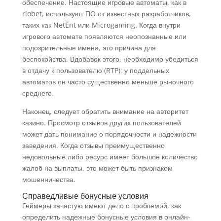
обеспечение. Настоящие игровые автоматы, как в
riobet, используют ПО от известных разработчиков,
таких как NetEnt или Microgaming. Когда внутри
игрового автомате появляются неопознанные или
подозрительные имена, это причина для
беспокойства. Вдобавок этого, необходимо убедиться
в отдачу к пользователю (RTP): у поддельных
автоматов он часто существенно меньше рыночного
среднего.
Наконец, следует обратить внимание на авторитет
казино. Просмотр отзывов других пользователей
может дать понимание о порядочности и надежности
заведения. Когда отзывы преимущественно
недовольные либо ресурс имеет большое количество
жалоб на выплаты, это может быть признаком
мошенничества.
Справедливые бонусные условия
Геймеры зачастую имеют дело с проблемой, как
определить надежные бонусные условия в онлайн-