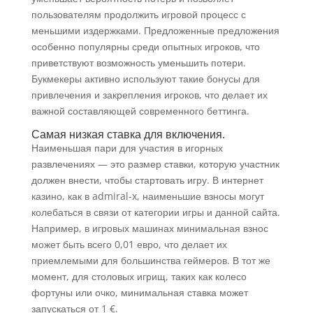
пользователям продолжить игровой процесс с
меньшими издержками. Предложенные предложения
особенно популярны среди опытных игроков, что
приветствуют возможность уменьшить потери.
Букмекеры активно используют такие бонусы для
привлечения и закрепления игроков, что делает их
важной составляющей современного беттинга.
Самая низкая ставка для включения.
Наименьшая пари для участия в игорных
развлечениях — это размер ставки, которую участник
должен внести, чтобы стартовать игру. В интернет
казино, как в admiral-x, наименьшие взносы могут
колебаться в связи от категории игры и данной сайта.
Например, в игровых машинах минимальная взнос
может быть всего 0,01 евро, что делает их
приемлемыми для большинства геймеров. В тот же
момент, для столовых игрищ, таких как колесо
фортуны или очко, минимальная ставка может
запускаться от 1 €.