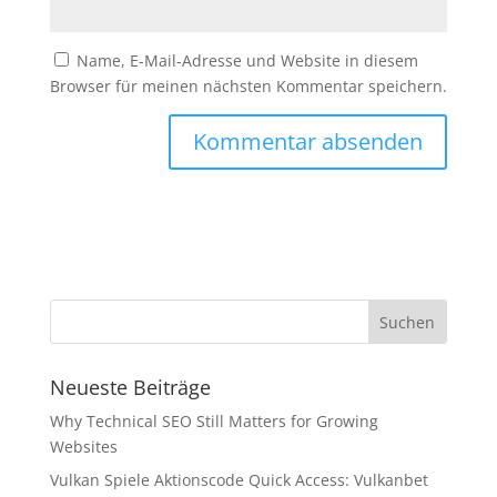
Name, E-Mail-Adresse und Website in diesem
Browser für meinen nächsten Kommentar speichern.
Neueste Beiträge
Why Technical SEO Still Matters for Growing
Websites
Vulkan Spiele Aktionscode Quick Access: Vulkanbet