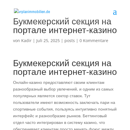
Букмекерский секция на
портале интернет-казино
von
Kadir
|
Juli 25, 2025
|
posts
|
0 Kommentare
Букмекерский секция на
портале интернет-казино
Онлайн-казино предоставляют своим клиентам
разнообразный выбор увлечений, и одним из самых
популярных является сектор ставок. Тут
пользователи имеют возможность заключать пари на
спортивные события, пользуясь интуитивно понятный
интерфейс и разнообразие рынков. Беттинговый
отдел часто интегрирован в систему казино, что
обеспечивает клиентам просто менять фокус между