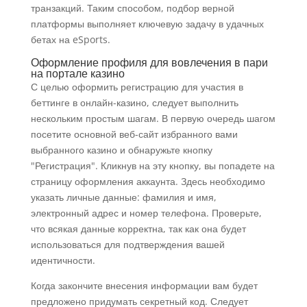
транзакций. Таким способом, подбор верной
платформы выполняет ключевую задачу в удачных
бетах на eSports.
Оформление профиля для вовлечения в пари
на портале казино
С целью оформить регистрацию для участия в
беттинге в онлайн-казино, следует выполнить
нескольким простым шагам. В первую очередь шагом
посетите основной веб-сайт избранного вами
выбранного казино и обнаружьте кнопку
"Регистрация". Кликнув на эту кнопку, вы попадете на
страницу оформления аккаунта. Здесь необходимо
указать личные данные: фамилия и имя,
электронный адрес и номер телефона. Проверьте,
что всякая данные корректна, так как она будет
использоваться для подтверждения вашей
идентичности.
Когда закончите внесения информации вам будет
предложено придумать секретный код. Следует