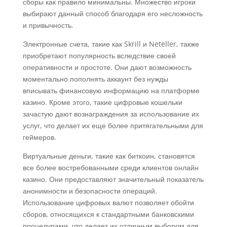
сборы как правило минимальны. Множество игроки
выбирают данный способ благодаря его несложность
и привычность.
Электронные счета, такие как Skrill и Neteller, также
приобретают популярность вследствие своей
оперативности и простоте. Они дают возможность
моментально пополнять аккаунт без нужды
вписывать финансовую информацию на платформе
казино. Кроме этого, такие цифровые кошельки
зачастую дают вознаграждения за использование их
услуг, что делает их еще более притягательными для
геймеров.
Виртуальные деньги, такие как биткоин, становятся
все более востребованными среди клиентов онлайн
казино. Они предоставляют значительный показатель
анонимности и безопасности операций.
Использование цифровых валют позволяет обойти
сборов, относящихся к стандартными банковскими
процедурами, что делает их отличным выбором для