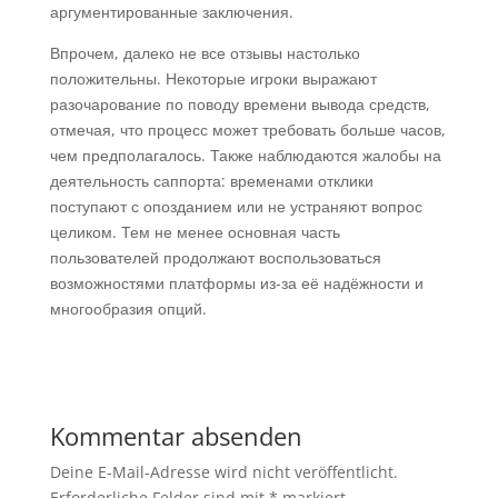
аргументированные заключения.
Впрочем, далеко не все отзывы настолько
положительны. Некоторые игроки выражают
разочарование по поводу времени вывода средств,
отмечая, что процесс может требовать больше часов,
чем предполагалось. Также наблюдаются жалобы на
деятельность саппорта: временами отклики
поступают с опозданием или не устраняют вопрос
целиком. Тем не менее основная часть
пользователей продолжают воспользоваться
возможностями платформы из-за её надёжности и
многообразия опций.
Kommentar absenden
Deine E-Mail-Adresse wird nicht veröffentlicht.
Erforderliche Felder sind mit
*
markiert