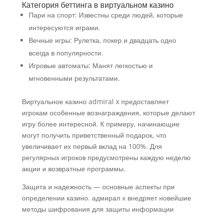
Категория беттинга в виртуальном казино
Пари на спорт: Известны среди людей, которые
интересуются играми.
Вечные игры: Рулетка, покер и двадцать одно
всегда в популярности.
Игровые автоматы: Манят легкостью и
мгновенными результатами.
Виртуальное казино admiral x предоставляет
игрокам особенные вознаграждения, которые делают
игру более интересной. К примеру, начинающие
могут получить приветственный подарок, что
увеличивает их первый вклад на 100%. Для
регулярных игроков предусмотрены каждую неделю
акции и возвратные программы.
Защита и надежность — основные аспекты при
определении казино. адмирал х внедряет новейшие
методы шифрования для защиты информации