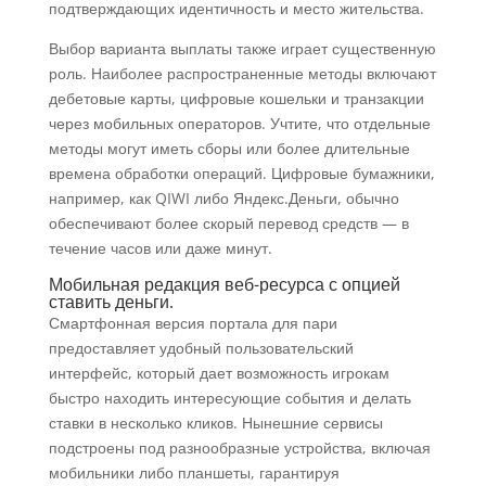
подтверждающих идентичность и место жительства.
Выбор варианта выплаты также играет существенную
роль. Наиболее распространенные методы включают
дебетовые карты, цифровые кошельки и транзакции
через мобильных операторов. Учтите, что отдельные
методы могут иметь сборы или более длительные
времена обработки операций. Цифровые бумажники,
например, как QIWI либо Яндекс.Деньги, обычно
обеспечивают более скорый перевод средств — в
течение часов или даже минут.
Мобильная редакция веб-ресурса с опцией
ставить деньги.
Смартфонная версия портала для пари
предоставляет удобный пользовательский
интерфейс, который дает возможность игрокам
быстро находить интересующие события и делать
ставки в несколько кликов. Нынешние сервисы
подстроены под разнообразные устройства, включая
мобильники либо планшеты, гарантируя