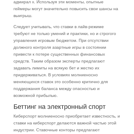
адмирал х. Используя эти моменты, опытные
геймеры могут значительно повысить свои шансы на
выигрыш.
Следует учитывать, что ставки в лайв-режиме
требуют не только умений и практики, но и строгого
управления игровым бюджетом. При отсутствии
должного контроля азартные игры в состоянии
привести к потере существенных финансовых
средств. Таким образом эксперты предлагают
задавать лимиты на всякую бет и жестко их
придерживаться. В условиях молниеносно
меняющихся ставок это особенно критично для
поддержания баланса между опасностью и
возможной прибылью.
Беттинг на электронный спорт
Киберспорт молниеносно приобретает известность, и
ставки на киберспорт делаются важной частью этой
индустрии. Ставочные конторы предлагают