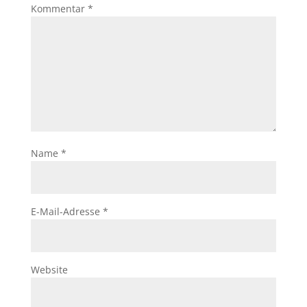
Kommentar
*
Name
*
E-Mail-Adresse
*
Website