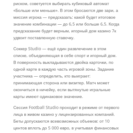
риском, советуется выбирать кубиковый автомат
«Больше или меньше». В этом бросаются две зари, а
миссия игрока — предсказать: какой будет итоговое
значение комбинации — до 6,5 или больше 6,5. Когда
предсказание будет верным, игорный дом казино 7к
удвоит поставленную ставочку.
Соккер Studio — ещё один развлечение в этом
списке, объединяющая в себе спорт и игорный дом.
В поверхность выкладываются двойка карточки, по
одной карте в каждую часть игровой зоны. Задание
участника — определить, кто выиграет:
принимающая сторона или визитер. Матч может
окончиться в ничейку, если вытянутые игральные
карты имеют одинаковое значение.
Сессия Football Studio проходит в режиме от первого
лица в живом казино у лицензированных компаний.
Беты допускаются всевозможных объемов: от 10
центов вплоть до 5 000 евро, в учитывая финансовых