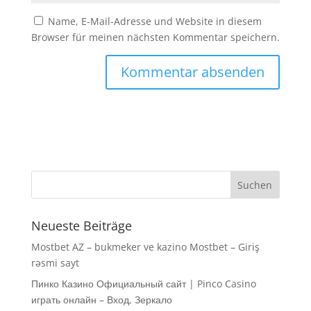
Name, E-Mail-Adresse und Website in diesem
Browser für meinen nächsten Kommentar speichern.
Neueste Beiträge
Mostbet AZ – bukmeker ve kazino Mostbet – Giriş
rəsmi sayt
Пинко Казино Официальный сайт | Pinco Casino
играть онлайн – Вход, Зеркало