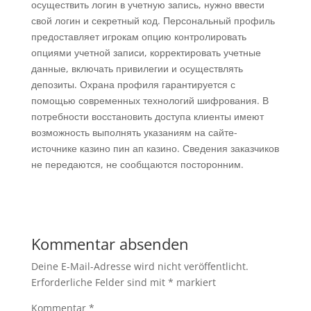
осуществить логин в учетную запись, нужно ввести
свой логин и секретный код. Персональный профиль
предоставляет игрокам опцию контролировать
опциями учетной записи, корректировать учетные
данные, включать привилегии и осуществлять
депозиты. Охрана профиля гарантируется с
помощью современных технологий шифрования. В
потребности восстановить доступа клиенты имеют
возможность выполнять указаниям на сайте-
источнике казино пин ап казино. Сведения заказчиков
не передаются, не сообщаются посторонним.
Kommentar absenden
Deine E-Mail-Adresse wird nicht veröffentlicht.
Erforderliche Felder sind mit
*
markiert
Kommentar
*